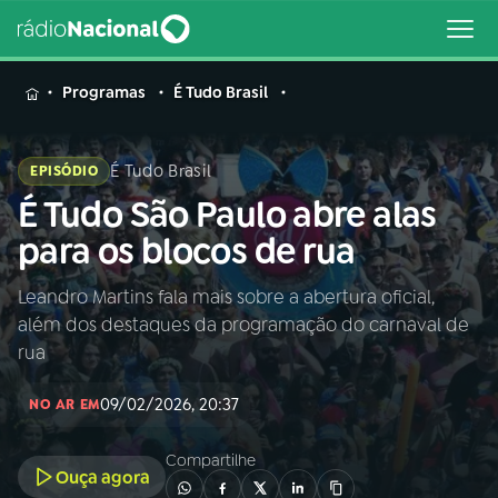
MENU
Programas
É Tudo Brasil
É Tudo Brasil
EPISÓDIO
É Tudo São Paulo abre alas
Buscar
na
para os blocos de rua
Rádio
Buscar
Nacional
Leandro Martins fala mais sobre a abertura oficial,
além dos destaques da programação do carnaval de
AO VIVO
rua
09/02/2026, 20:37
01
INÍCIO
NO AR EM
Compartilhe
Ouça agora
02
A RÁDIO