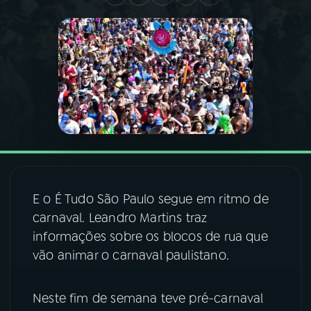
03
PROGRAMAÇÃO
04
PROGRAMAS
05
PODCASTS
06
VIDEOCASTS
E o É Tudo São Paulo segue em ritmo de
carnaval. Leandro Martins traz
07
ÚLTIMAS
informações sobre os blocos de rua que
vão animar o carnaval paulistano.
08
FESTIVAL DE MÚSICA
Neste fim de semana teve pré-carnaval
ACOMPANHE A RÁDIO NACIONAL