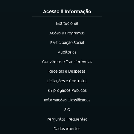
Acesso à Informação
Institucional
(abre em nova aba)
Ações e Programas
(abre em nova aba)
Participação Social
(abre em nova aba)
Auditorias
(abre em nova aba)
Convênios e Transferências
(abre em nova aba)
Receitas e Despesas
(abre em nova aba)
Licitações e Contratos
(abre em nova aba)
Empregados Públicos
(abre em nova aba)
Informações Classificadas
(abre em nova aba)
SIC
(abre em nova aba)
Perguntas Frequentes
(abre em nova aba)
Dados Abertos
(abre em nova aba)