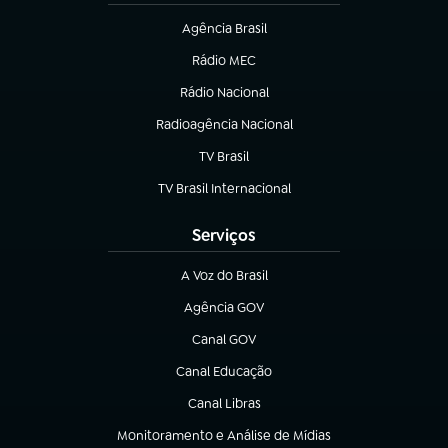
Agência Brasil
(abre em nova aba)
Rádio MEC
(abre em nova aba)
Rádio Nacional
Radioagência Nacional
(abre em nova aba)
TV Brasil
(abre em nova aba)
TV Brasil Internacional
(abre em nova aba)
Serviços
A Voz do Brasil
(abre em nova aba)
Agência GOV
(abre em nova aba)
Canal GOV
(abre em nova aba)
Canal Educação
(abre em nova aba)
Canal Libras
(abre em nova aba)
Monitoramento e Análise de Mídias
(abre em nova aba)