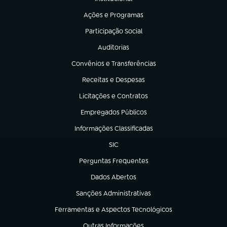
(abre em nova aba)
Ações e Programas
(abre em nova aba)
Participação Social
(abre em nova aba)
Auditorias
(abre em nova aba)
Convênios e Transferências
(abre em nova aba)
Receitas e Despesas
(abre em nova aba)
Licitações e Contratos
(abre em nova aba)
Empregados Públicos
(abre em nova aba)
Informações Classificadas
(abre em nova aba)
SIC
(abre em nova aba)
Perguntas Frequentes
(abre em nova aba)
Dados Abertos
(abre em nova aba)
Sanções Administrativas
(abre em nova aba)
Ferramentas e Aspectos Tecnológicos
(abre em nova aba)
Outras Informações