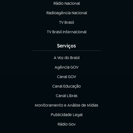
Rádio Nacional
Radioagência Nacional
(abre em nova aba)
TV Brasil
(abre em nova aba)
TV Brasil Internacional
(abre em nova aba)
Serviços
A Voz do Brasil
(abre em nova aba)
Agência GOV
(abre em nova aba)
Canal GOV
(abre em nova aba)
Canal Educação
(abre em nova aba)
Canal Libras
(abre em nova aba)
Monitoramento e Análise de Mídias
(abre em nova aba)
Publicidade Legal
(abre em nova aba)
Rádio Gov
(abre em nova aba)