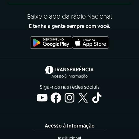
Baixe o app da rádio Nacional
E tenha a gente sempre com você.
(abre em nova aba)
TRANSPARÊNCIA
Acesso à Informação
Siga-nos nas redes sociais
Acesso à Informação
Institucional