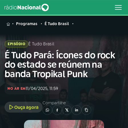
MENU
Programas
É Tudo Brasil
É Tudo Brasil
EPISÓDIO
É Tudo Pará: Ícones do rock
Buscar
na
do estado se reúnem na
Rádio
Buscar
banda Tropikal Punk
Nacional
AO VIVO
11/04/2025, 11:59
NO AR EM
Compartilhe
01
INÍCIO
Ouça agora
02
A RÁDIO