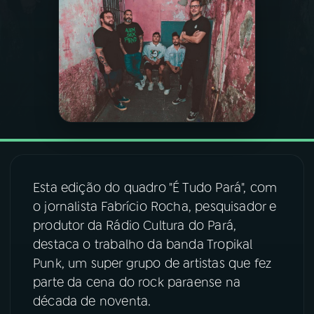
03
PROGRAMAÇÃO
04
PROGRAMAS
05
PODCASTS
06
VIDEOCASTS
Esta edição do quadro "É Tudo Pará", com
o jornalista Fabrício Rocha, pesquisador e
07
ÚLTIMAS
produtor da Rádio Cultura do Pará,
destaca o trabalho da banda Tropikal
Punk, um super grupo de artistas que fez
08
FESTIVAL DE MÚSICA
parte da cena do rock paraense na
década de noventa.
ACOMPANHE A RÁDIO NACIONAL