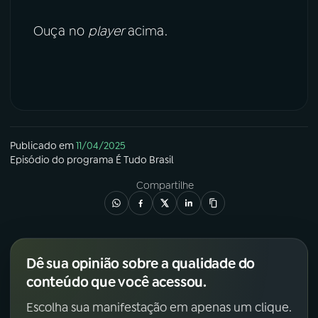
YouTube
Facebook
Ouça no
player
acima.
Instagram
X
TikTok
Publicado em
11/04/2025
Episódio
do programa
É Tudo Brasil
Compartilhe
Dê sua opinião sobre a qualidade do
conteúdo que você acessou.
Escolha sua manifestação em apenas um clique.