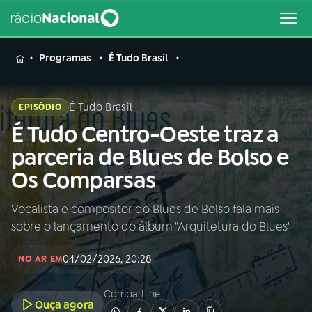
MENU
Programas
É Tudo Brasil
É Tudo Brasil
EPISÓDIO
É Tudo Centro-Oeste traz a
Buscar
na
parceria de Blues de Bolso e
Rádio
Buscar
Os Comparsas
Nacional
Vocalista e compositor do Blues de Bolso fala mais
AO VIVO
sobre o lançamento do álbum "Arquitetura do Blues"
01
INÍCIO
04/02/2026, 20:28
NO AR EM
Compartilhe
02
A RÁDIO
Ouça agora