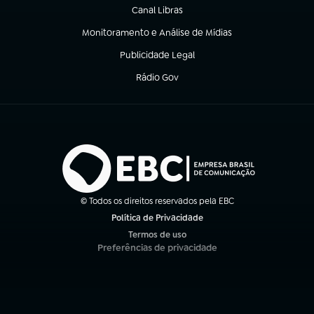
Canal Libras
(abre em nova aba)
Monitoramento e Análise de Mídias
(abre em nova aba)
Publicidade Legal
(abre em nova aba)
Rádio Gov
(abre em nova aba)
© Todos os direitos reservados pela EBC
Política de Privacidade
(abre em nova aba)
Termos de uso
(abre em nova aba)
Preferências de privacidade