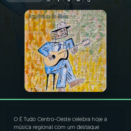
03
PROGRAMAÇÃO
04
PROGRAMAS
05
PODCASTS
06
VIDEOCASTS
07
ÚLTIMAS
08
FESTIVAL DE MÚSICA
O É Tudo Centro-Oeste celebra hoje a
música regional com um destaque
ACOMPANHE A RÁDIO NACIONAL