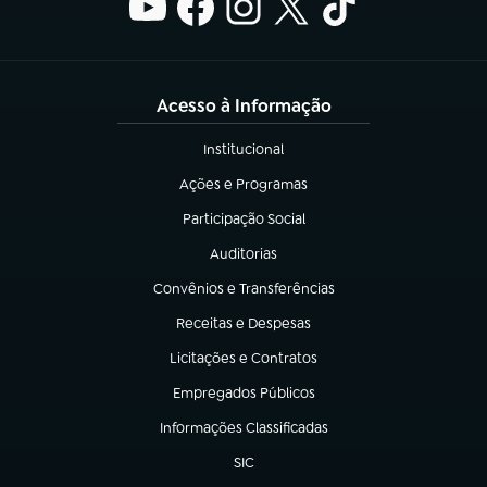
Acesso à Informação
Institucional
(abre em nova aba)
Ações e Programas
(abre em nova aba)
Participação Social
(abre em nova aba)
Auditorias
(abre em nova aba)
Convênios e Transferências
(abre em nova aba)
Receitas e Despesas
(abre em nova aba)
Licitações e Contratos
(abre em nova aba)
Empregados Públicos
(abre em nova aba)
Informações Classificadas
(abre em nova aba)
SIC
(abre em nova aba)