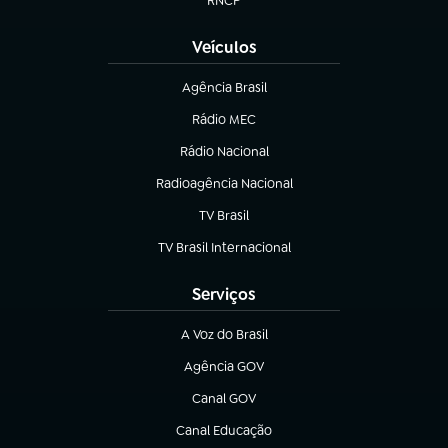
RNCP
(abre em nova aba)
Veículos
Agência Brasil
(abre em nova aba)
Rádio MEC
(abre em nova aba)
Rádio Nacional
Radioagência Nacional
(abre em nova aba)
TV Brasil
(abre em nova aba)
TV Brasil Internacional
(abre em nova aba)
Serviços
A Voz do Brasil
(abre em nova aba)
Agência GOV
(abre em nova aba)
Canal GOV
(abre em nova aba)
Canal Educação
(abre em nova aba)