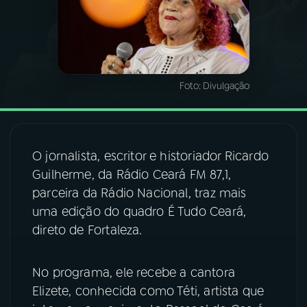
03
PROGRAMAÇÃO
04
PROGRAMAS
Foto:
Divulgação
05
PODCASTS
O jornalista, escritor e historiador Ricardo
06
VIDEOCASTS
Guilherme, da Rádio Ceará FM 87,1,
parceira da Rádio Nacional, traz mais
uma edição do quadro É Tudo Ceará,
07
ÚLTIMAS
direto de Fortaleza.
08
FESTIVAL DE MÚSICA
No programa, ele recebe a cantora
Elizete, conhecida como Téti, artista que
ACOMPANHE A RÁDIO NACIONAL