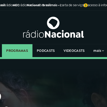
asil
rádio
MEC
rádio
Nacional
tv
Brasil
carta de serviço
acesso à inf
mais
PROGRAMAS
PODCASTS
VIDEOCASTS
mais
o