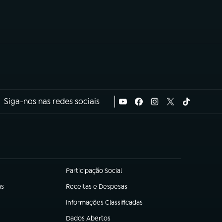
Siga-nos nas redes sociais
Participação Social
(abre em nova aba)
as
Receitas e Despesas
(abre em nova aba)
Informações Classificadas
(abre em nova aba)
Dados Abertos
(abre em nova aba)