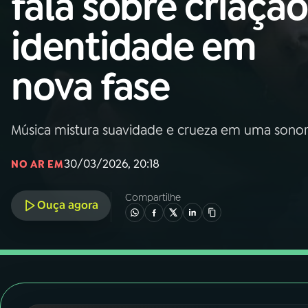
fala sobre criação
Nacional
identidade em
01
INÍCIO
nova fase
02
A RÁDIO
Música mistura suavidade e crueza em uma sonor
03
PROGRAMAÇÃO
30/03/2026, 20:18
NO AR EM
04
PROGRAMAS
Compartilhe
Ouça agora
05
PODCASTS
06
VIDEOCASTS