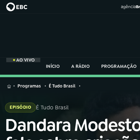
agência
Br
AO VIVO
INÍCIO
A RÁDIO
PROGRAMAÇÃO
MENU
Programas
É Tudo Brasil
Buscar
na
É Tudo Brasil
EPISÓDIO
Rádio
Buscar
Nacional
Dandara Modest
Buscar
na
Rádio
AO VIVO