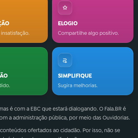
ÇÃO
ELOGIO
 insatisfação.
Compartilhe algo positivo.
ÇÃO
SIMPLIFIQUE
dido.
Sugira melhorias.
 mas é com a EBC que estará dialogando. O Fala.BR é
m a administração pública, por meio das Ouvidorias.
 conteúdos ofertados ao cidadão. Por isso, não se