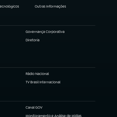
Tecnológicos
Outras Informações
(abre em nova aba)
Governança Corporativa
(abre em nova aba)
Diretoria
(abre em nova aba)
Rádio Nacional
TV Brasil Internacional
(abre em nova aba)
Canal GOV
(abre em nova aba)
Monitoramento e Análise de Mídias