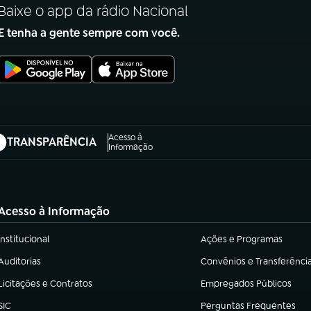
Baixe o app da rádio Nacional
E tenha a gente sempre com você.
Acesso à
TRANSPARÊNCIA
abre em nova aba)
Informação
Acesso à Informação
Institucional
Ações e Programas
(abre em nova aba)
(abre em nova aba)
Auditorias
Convênios e Transferênci
(abre em nova aba)
(abre em nova aba)
Licitações e Contratos
Empregados Públicos
(abre em nova aba)
(abre em nova aba)
SIC
Perguntas Frequentes
(abre em nova aba)
(abre em nova aba)