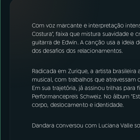
07
ÚLTIMAS
08
FESTIVAL DE MÚSICA
Com voz marcante e interpretação intens
Costura", faixa que mistura suavidade e 
guitarra de Edwin. A canção usa a ideia d
ACOMPANHE A RÁDIO NACIONAL
dos desafios dos relacionamentos.
YouTube
Facebook
Radicada em Zurique, a artista brasileir
Instagram
X
musical, com trabalhos que atravessam di
TikTok
Em sua trajetória, já assinou trilhas par
Performancepreis Schweiz. No álbum "Estr
corpo, deslocamento e identidade.
Dandara conversou com Luciana Valle sob