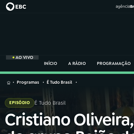
agência
Br
AO VIVO
INÍCIO
A RÁDIO
PROGRAMAÇÃO
MENU
Programas
É Tudo Brasil
Buscar
na
É Tudo Brasil
EPISÓDIO
Rádio
Buscar
Nacional
Cristiano Oliveira,
Buscar
na
Rádio
AO VIVO