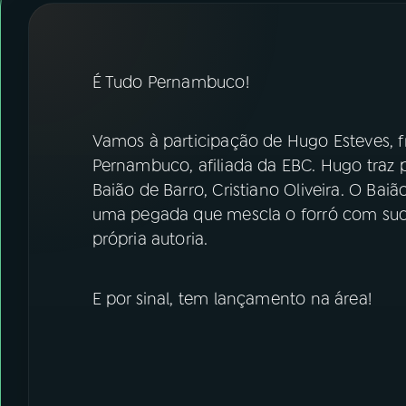
07
ÚLTIMAS
08
FESTIVAL DE MÚSICA
É Tudo Pernambuco!
ACOMPANHE A RÁDIO NACIONAL
Vamos à participação de Hugo Esteves, fr
YouTube
Facebook
Pernambuco, afiliada da EBC. Hugo traz p
Baião de Barro, Cristiano Oliveira. O Bai
Instagram
X
uma pegada que mescla o forró com suc
própria autoria.
TikTok
E por sinal, tem lançamento na área!