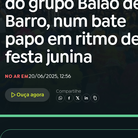
do grupo Baião d
Nacional
Barro, num bate
01
INÍCIO
papo em ritmo d
02
A RÁDIO
festa junina
03
PROGRAMAÇÃO
20/06/2025, 12:56
NO AR EM
04
PROGRAMAS
Compartilhe
Ouça agora
05
PODCASTS
06
VIDEOCASTS