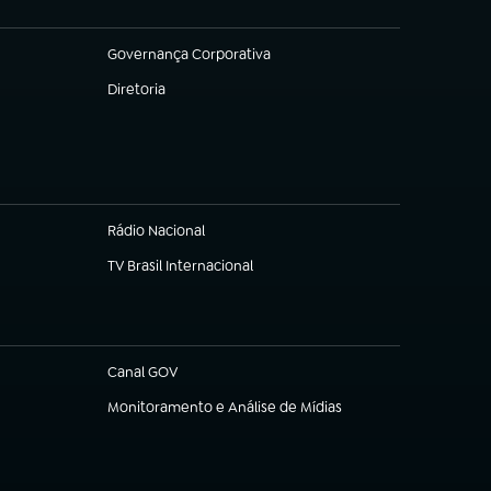
Governança Corporativa
(abre em nova aba)
Diretoria
(abre em nova aba)
Rádio Nacional
TV Brasil Internacional
(abre em nova aba)
Canal GOV
(abre em nova aba)
Monitoramento e Análise de Mídias
(abre em nova aba)