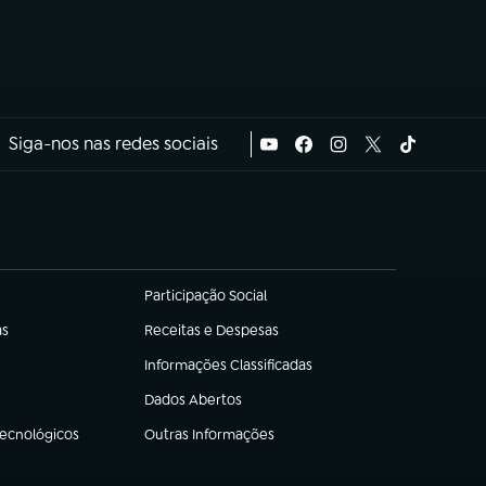
Siga-nos nas redes sociais
Participação Social
(abre em nova aba)
as
Receitas e Despesas
(abre em nova aba)
Informações Classificadas
(abre em nova aba)
Dados Abertos
(abre em nova aba)
Tecnológicos
Outras Informações
(abre em nova aba)