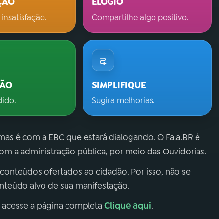
ÇÃO
ELOGIO
 insatisfação.
Compartilhe algo positivo.
ÇÃO
SIMPLIFIQUE
dido.
Sugira melhorias.
 mas é com a EBC que estará dialogando. O Fala.BR é
m a administração pública, por meio das Ouvidorias.
 conteúdos ofertados ao cidadão. Por isso, não se
onteúdo alvo de sua manifestação.
Clique aqui
, acesse a página completa
.