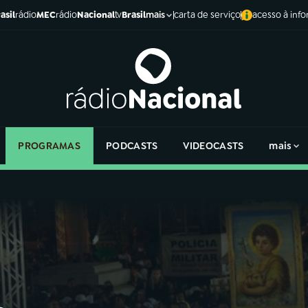
asil
rádio
MEC
rádio
Nacional
tv
Brasil
carta de serviço
acesso à inf
mais
PROGRAMAS
PODCASTS
VIDEOCASTS
mais