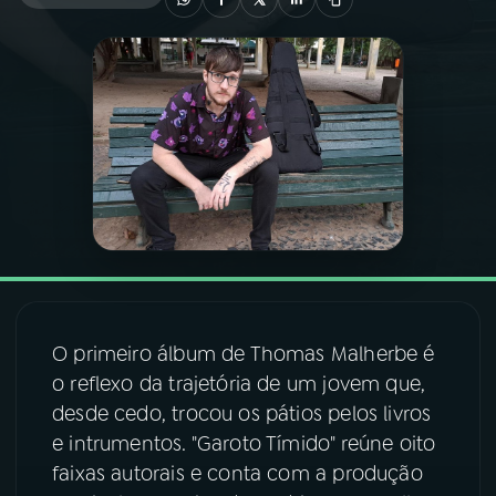
03
PROGRAMAÇÃO
04
PROGRAMAS
05
PODCASTS
06
VIDEOCASTS
07
ÚLTIMAS
O primeiro álbum de Thomas Malherbe é
o reflexo da trajetória de um jovem que,
desde cedo, trocou os pátios pelos livros
08
FESTIVAL DE MÚSICA
e intrumentos. "Garoto Tímido" reúne oito
faixas autorais e conta com a produção
ACOMPANHE A RÁDIO NACIONAL