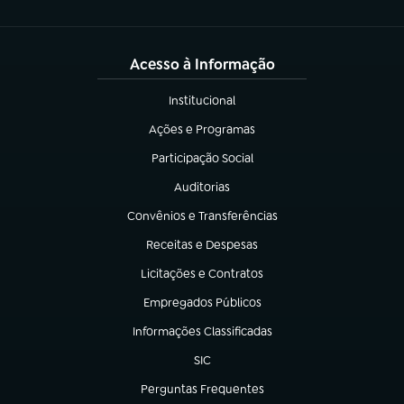
Acesso à Informação
Institucional
(abre em nova aba)
Ações e Programas
(abre em nova aba)
Participação Social
(abre em nova aba)
Auditorias
(abre em nova aba)
Convênios e Transferências
(abre em nova aba)
Receitas e Despesas
(abre em nova aba)
Licitações e Contratos
(abre em nova aba)
Empregados Públicos
(abre em nova aba)
Informações Classificadas
(abre em nova aba)
SIC
(abre em nova aba)
Perguntas Frequentes
(abre em nova aba)