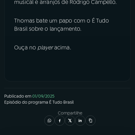
musical e arranjos de Rodrigo Campello.
YouTube
Facebook
Thomas bate um papo com o É Tudo
Instagram
X
Brasil sobre o lançamento.
TikTok
Ouça no
player
acima.
Publicado em
01/09/2025
Episódio
do programa
É Tudo Brasil
Compartilhe