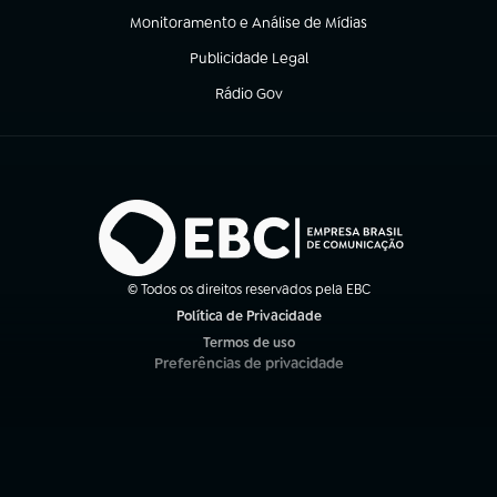
Monitoramento e Análise de Mídias
(abre em nova aba)
Publicidade Legal
(abre em nova aba)
Rádio Gov
(abre em nova aba)
© Todos os direitos reservados pela EBC
Política de Privacidade
(abre em nova aba)
Termos de uso
(abre em nova aba)
Preferências de privacidade