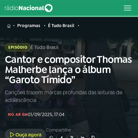
MENU
Programas
É Tudo Brasil
É Tudo Brasil
EPISÓDIO
Cantor e compositor Thomas
Buscar
na
Malherbe lança o álbum
Rádio
Buscar
“Garoto Tímido”
Nacional
Canções trazem marcas profundas das leituras de
AO VIVO
adolescência
01
INÍCIO
01/09/2025, 17:04
NO AR EM
Compartilhe
02
A RÁDIO
Ouça agora