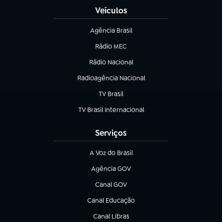
Veículos
Agência Brasil
(abre em nova aba)
Rádio MEC
(abre em nova aba)
Rádio Nacional
Radioagência Nacional
(abre em nova aba)
TV Brasil
(abre em nova aba)
TV Brasil Internacional
(abre em nova aba)
Serviços
A Voz do Brasil
(abre em nova aba)
Agência GOV
(abre em nova aba)
Canal GOV
(abre em nova aba)
Canal Educação
(abre em nova aba)
Canal Libras
(abre em nova aba)