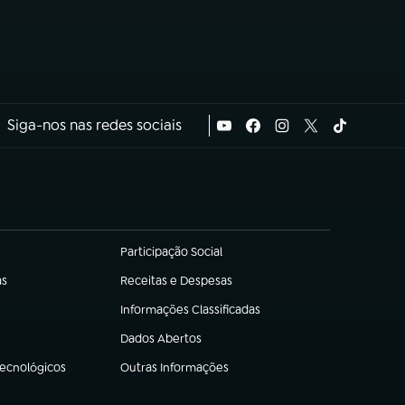
Siga-nos nas redes sociais
Participação Social
(abre em nova aba)
as
Receitas e Despesas
(abre em nova aba)
Informações Classificadas
(abre em nova aba)
Dados Abertos
(abre em nova aba)
Tecnológicos
Outras Informações
(abre em nova aba)