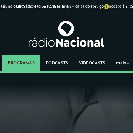
asil
rádio
MEC
rádio
Nacional
tv
Brasil
carta de serviço
acesso à inf
mais
PROGRAMAS
PODCASTS
VIDEOCASTS
mais