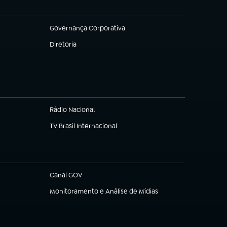
Governança Corporativa
(abre em nova aba)
Diretoria
(abre em nova aba)
Rádio Nacional
TV Brasil Internacional
(abre em nova aba)
Canal GOV
(abre em nova aba)
Monitoramento e Análise de Mídias
(abre em nova aba)