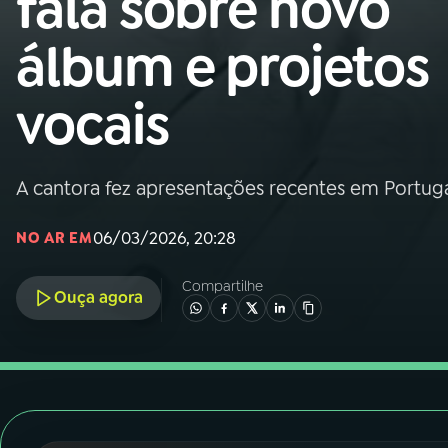
fala sobre novo
Nacional
álbum e projetos
01
INÍCIO
vocais
02
A RÁDIO
A cantora fez apresentações recentes em Portug
03
PROGRAMAÇÃO
06/03/2026, 20:28
NO AR EM
04
PROGRAMAS
Compartilhe
Ouça agora
05
PODCASTS
06
VIDEOCASTS