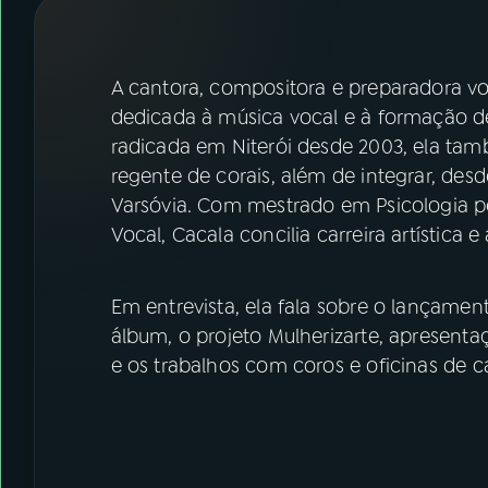
07
ÚLTIMAS
08
FESTIVAL DE MÚSICA
A cantora, compositora e preparadora vo
dedicada à música vocal e à formação de
radicada em Niterói desde 2003, ela tam
ACOMPANHE A RÁDIO NACIONAL
regente de corais, além de integrar, des
YouTube
Facebook
Varsóvia. Com mestrado em Psicologia p
Vocal, Cacala concilia carreira artística 
Instagram
X
TikTok
Em entrevista, ela fala sobre o lançament
álbum, o projeto Mulherizarte, apresenta
e os trabalhos com coros e oficinas de c