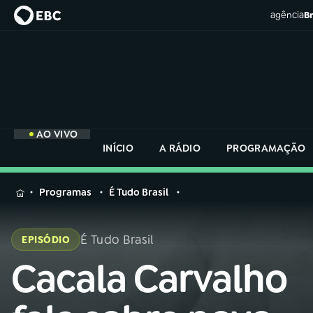
agência
Br
AO VIVO
INÍCIO
A RÁDIO
PROGRAMAÇÃO
MENU
Programas
É Tudo Brasil
Buscar
na
É Tudo Brasil
EPISÓDIO
Rádio
Buscar
Nacional
Cacala Carvalho
Buscar
na
Rádio
AO VIVO