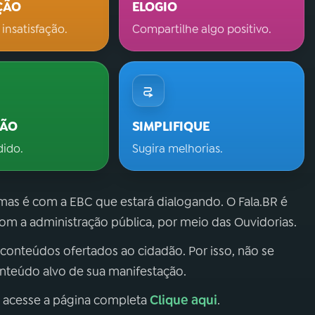
ÇÃO
ELOGIO
 insatisfação.
Compartilhe algo positivo.
ÇÃO
SIMPLIFIQUE
dido.
Sugira melhorias.
 mas é com a EBC que estará dialogando. O Fala.BR é
m a administração pública, por meio das Ouvidorias.
 conteúdos ofertados ao cidadão. Por isso, não se
onteúdo alvo de sua manifestação.
Clique aqui
, acesse a página completa
.