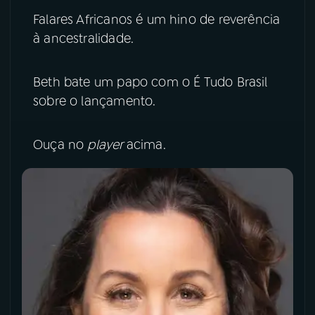
Falares Africanos é um hino de reverência
YouTube
Facebook
à ancestralidade.
Instagram
X
Beth bate um papo com o É Tudo Brasil
TikTok
sobre o lançamento.
Ouça no
player
acima.