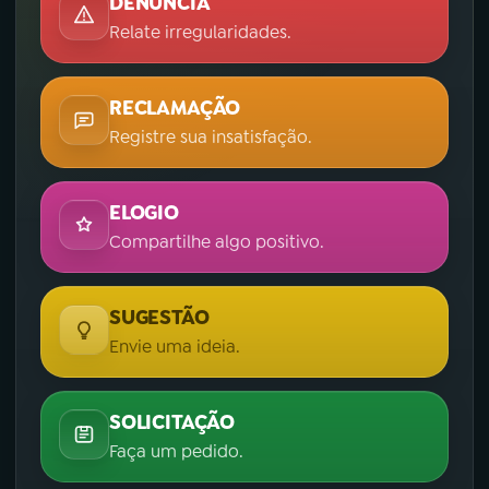
DENÚNCIA
Relate irregularidades.
RECLAMAÇÃO
Registre sua insatisfação.
ELOGIO
Compartilhe algo positivo.
SUGESTÃO
Envie uma ideia.
SOLICITAÇÃO
Faça um pedido.