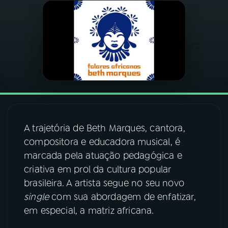
03
PROGRAMAÇÃO
04
PROGRAMAS
05
PODCASTS
06
VIDEOCASTS
A trajetória de Beth Marques, cantora,
compositora e educadora musical, é
marcada pela atuação pedagógica e
07
ÚLTIMAS
criativa em prol da cultura popular
brasileira. A artista segue no seu novo
08
FESTIVAL DE MÚSICA
single
com sua abordagem de enfatizar,
em especial, a matriz africana.
ACOMPANHE A RÁDIO NACIONAL