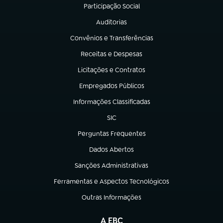
Participação Social
(abre em nova aba)
Auditorias
(abre em nova aba)
Convênios e Transferências
(abre em nova aba)
Receitas e Despesas
(abre em nova aba)
Licitações e Contratos
(abre em nova aba)
Empregados Públicos
(abre em nova aba)
Informações Classificadas
(abre em nova aba)
SIC
(abre em nova aba)
Perguntas Frequentes
(abre em nova aba)
Dados Abertos
(abre em nova aba)
Sanções Administrativas
(abre em nova aba)
Ferramentas e Aspectos Tecnológicos
(abre em nova aba)
Outras Informações
(abre em nova aba)
A EBC