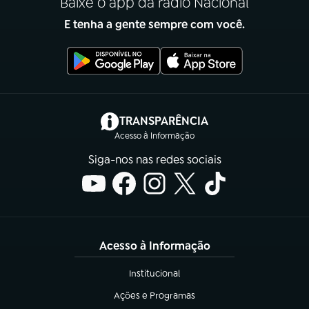
Baixe o app da rádio Nacional
E tenha a gente sempre com você.
(abre em nova aba)
TRANSPARÊNCIA
Acesso à Informação
Siga-nos nas redes sociais
Acesso à Informação
Institucional
(abre em nova aba)
Ações e Programas
(abre em nova aba)