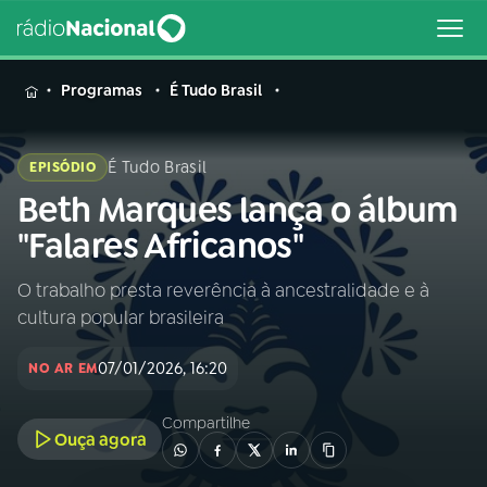
MENU
Programas
É Tudo Brasil
É Tudo Brasil
EPISÓDIO
Beth Marques lança o álbum
Buscar
na
"Falares Africanos"
Rádio
Buscar
Nacional
O trabalho presta reverência à ancestralidade e à
cultura popular brasileira
AO VIVO
07/01/2026, 16:20
NO AR EM
01
INÍCIO
Compartilhe
Ouça agora
02
A RÁDIO