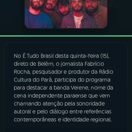
03
PROGRAMAÇÃO
04
PROGRAMAS
05
PODCASTS
No É Tudo Brasil desta quinta-feira (15),
direto de Belém, o jornalista Fabrício
Rocha, pesquisador e produtor da Rádio
06
VIDEOCASTS
Cultura do Pará, participa do programa
para destacar a banda Verene, nome da
07
ÚLTIMAS
cena independente paraense que vem
chamando atenção pela sonoridade
autoral e pelo diálogo entre referências
08
FESTIVAL DE MÚSICA
contemporâneas e identidade regional.
ACOMPANHE A RÁDIO NACIONAL