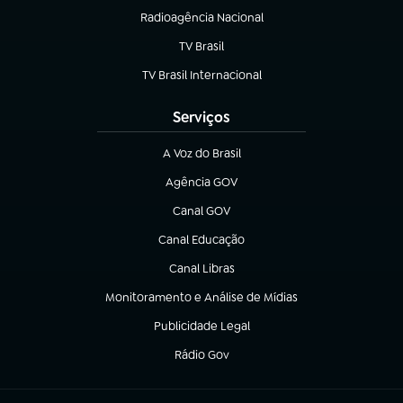
Radioagência Nacional
(abre em nova aba)
TV Brasil
(abre em nova aba)
TV Brasil Internacional
(abre em nova aba)
Serviços
A Voz do Brasil
(abre em nova aba)
Agência GOV
(abre em nova aba)
Canal GOV
(abre em nova aba)
Canal Educação
(abre em nova aba)
Canal Libras
(abre em nova aba)
Monitoramento e Análise de Mídias
(abre em nova aba)
Publicidade Legal
(abre em nova aba)
Rádio Gov
(abre em nova aba)