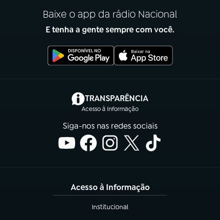
Baixe o app da rádio Nacional
E tenha a gente sempre com você.
(abre em nova aba)
TRANSPARÊNCIA
Acesso à Informação
Siga-nos nas redes sociais
Acesso à Informação
Institucional
(abre em nova aba)