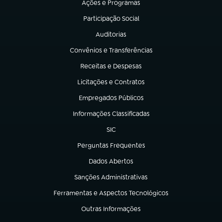
Ações e Programas
(abre em nova aba)
Participação Social
(abre em nova aba)
Auditorias
(abre em nova aba)
Convênios e Transferências
(abre em nova aba)
Receitas e Despesas
(abre em nova aba)
Licitações e Contratos
(abre em nova aba)
Empregados Públicos
(abre em nova aba)
Informações Classificadas
(abre em nova aba)
SIC
(abre em nova aba)
Perguntas Frequentes
(abre em nova aba)
Dados Abertos
(abre em nova aba)
Sanções Administrativas
(abre em nova aba)
Ferramentas e Aspectos Tecnológicos
(abre em nova aba)
Outras Informações
(abre em nova aba)