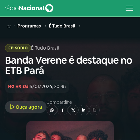
MENU
Programas
É Tudo Brasil
É Tudo Brasil
EPISÓDIO
Banda Verene é destaque no
Buscar
na
ETB Pará
Rádio
Buscar
Nacional
15/01/2026, 20:48
NO AR EM
AO VIVO
Compartilhe
Ouça agora
01
INÍCIO
02
A RÁDIO