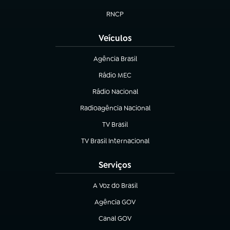
(abre em nova aba)
RNCP
(abre em nova aba)
Veículos
Agência Brasil
(abre em nova aba)
Rádio MEC
(abre em nova aba)
Rádio Nacional
Radioagência Nacional
(abre em nova aba)
TV Brasil
(abre em nova aba)
TV Brasil Internacional
(abre em nova aba)
Serviços
A Voz do Brasil
(abre em nova aba)
Agência GOV
(abre em nova aba)
Canal GOV
(abre em nova aba)