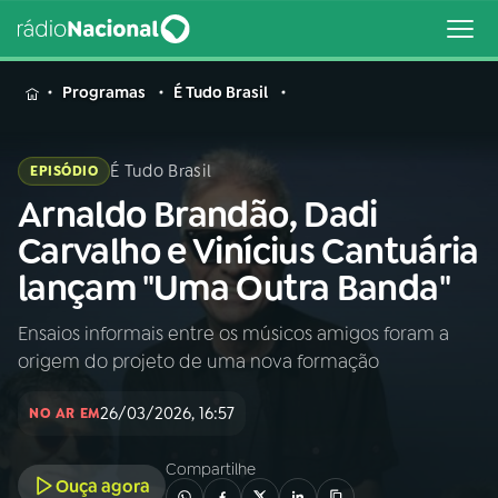
MENU
Programas
É Tudo Brasil
É Tudo Brasil
EPISÓDIO
Arnaldo Brandão, Dadi
Buscar
na
Carvalho e Vinícius Cantuária
Rádio
Buscar
lançam "Uma Outra Banda"
Nacional
Ensaios informais entre os músicos amigos foram a
AO VIVO
origem do projeto de uma nova formação
01
INÍCIO
26/03/2026, 16:57
NO AR EM
Compartilhe
02
A RÁDIO
Ouça agora