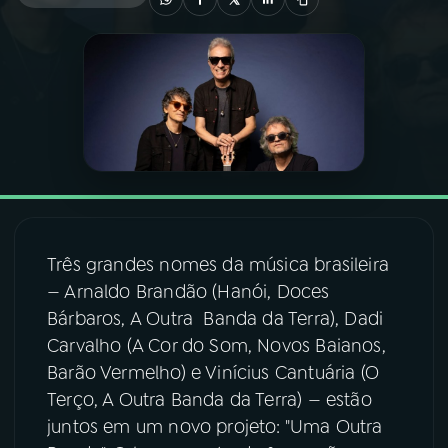
03
PROGRAMAÇÃO
04
PROGRAMAS
05
PODCASTS
06
VIDEOCASTS
Três grandes nomes da música brasileira
— Arnaldo Brandão (Hanói, Doces
07
ÚLTIMAS
Bárbaros, A Outra Banda da Terra), Dadi
Carvalho (A Cor do Som, Novos Baianos,
Barão Vermelho) e Vinícius Cantuária (O
08
FESTIVAL DE MÚSICA
Terço, A Outra Banda da Terra) — estão
juntos em um novo projeto: "Uma Outra
ACOMPANHE A RÁDIO NACIONAL