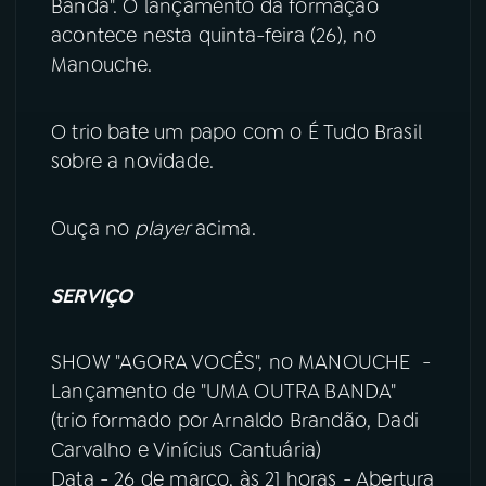
Banda". O lançamento da formação
acontece nesta quinta-feira (26), no
YouTube
Facebook
Manouche.
Instagram
X
O trio bate um papo com o É Tudo Brasil
TikTok
sobre a novidade.
Ouça no
player
acima.
SERVIÇO
SHOW "AGORA VOCÊS", no MANOUCHE -
Lançamento de "UMA OUTRA BANDA"
(trio formado por Arnaldo Brandão, Dadi
Carvalho e Vinícius Cantuária)
Data - 26 de março, às 21 horas - Abertura