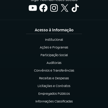
Acesso à Informação
Institucional
(abre em nova aba)
Ações e Programas
(abre em nova aba)
Participação Social
(abre em nova aba)
Auditorias
(abre em nova aba)
Convênios e Transferências
(abre em nova aba)
Receitas e Despesas
(abre em nova aba)
Licitações e Contratos
(abre em nova aba)
Empregados Públicos
(abre em nova aba)
Informações Classificadas
(abre em nova aba)