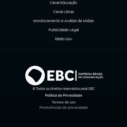
Canal Educação
(abre em nova aba)
Canal Libras
(abre em nova aba)
Monitoramento e Análise de Mídias
(abre em nova aba)
Publicidade Legal
(abre em nova aba)
Rádio Gov
(abre em nova aba)
© Todos os direitos reservados pela EBC
Política de Privacidade
(abre em nova aba)
Termos de uso
(abre em nova aba)
Preferências de privacidade