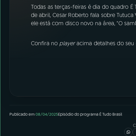
07
ÚLTIMAS
Todas as terças-feiras é dia do quadro É
de abril, Cesar Roberto fala sobre Tutuca 
08
FESTIVAL DE MÚSICA
ele está com disco novo na área, "O sam
ACOMPANHE A RÁDIO NACIONAL
Confira no
player
acima detalhes do seu
YouTube
Facebook
Instagram
X
TikTok
Publicado em
08/04/2025
Episódio
do programa
É Tudo Brasil
C