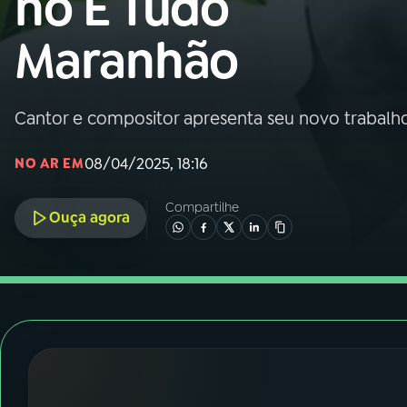
no É Tudo
Nacional
Maranhão
01
INÍCIO
02
A RÁDIO
Cantor e compositor apresenta seu novo trabalh
08/04/2025, 18:16
NO AR EM
03
PROGRAMAÇÃO
Compartilhe
Ouça agora
04
PROGRAMAS
05
PODCASTS
06
VIDEOCASTS