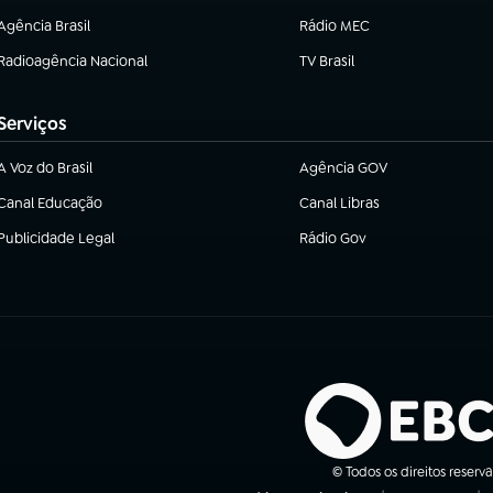
Agência Brasil
Rádio MEC
(abre em nova aba)
(abre em nova aba)
Radioagência Nacional
TV Brasil
(abre em nova aba)
(abre em nova aba)
Serviços
A Voz do Brasil
Agência GOV
(abre em nova aba)
(abre em nova aba)
Canal Educação
Canal Libras
(abre em nova aba)
(abre em nova aba)
Publicidade Legal
Rádio Gov
(abre em nova aba)
(abre em nova aba)
© Todos os direitos reserv