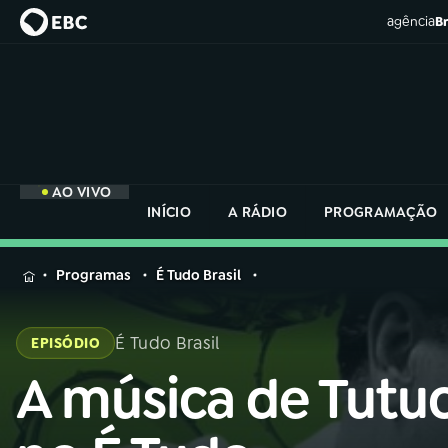
agência
Br
AO VIVO
INÍCIO
A RÁDIO
PROGRAMAÇÃO
MENU
Programas
É Tudo Brasil
Buscar
na
É Tudo Brasil
EPISÓDIO
Rádio
Buscar
Nacional
A música de Tutu
Buscar
na
Rádio
AO VIVO