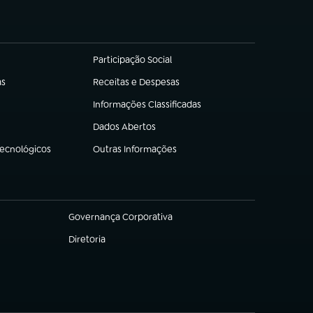
Participação Social
(abre em nova aba)
as
Receitas e Despesas
(abre em nova aba)
Informações Classificadas
(abre em nova aba)
Dados Abertos
(abre em nova aba)
Tecnológicos
Outras Informações
(abre em nova aba)
Governança Corporativa
(abre em nova aba)
Diretoria
(abre em nova aba)