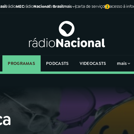
asil
rádio
MEC
rádio
Nacional
tv
Brasil
carta de serviço
acesso à inf
mais
PROGRAMAS
PODCASTS
VIDEOCASTS
mais
ca