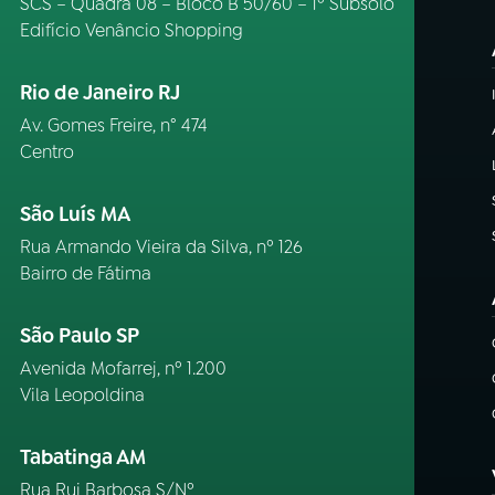
SCS – Quadra 08 – Bloco B 50/60 – 1º Subsolo
Edifício Venâncio Shopping
Rio de Janeiro RJ
Av. Gomes Freire, n° 474
Centro
São Luís MA
Rua Armando Vieira da Silva, nº 126
Bairro de Fátima
São Paulo SP
Avenida Mofarrej, nº 1.200
Vila Leopoldina
Tabatinga AM
Rua Rui Barbosa S/Nº