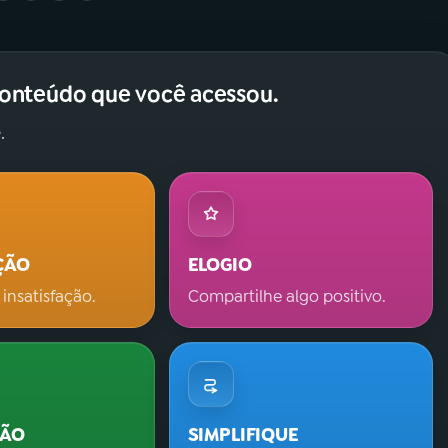
conteúdo que você acessou.
.
ÇÃO
ELOGIO
 insatisfação.
Compartilhe algo positivo.
ÇÃO
SIMPLIFIQUE