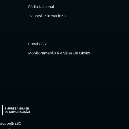
Rádio Nacional
TV Brasil Internacional
(abre em nova aba)
Canal GOV
(abre em nova aba)
Monitoramento e Análise de Mídias
(abre em nova aba)
ados pela EBC