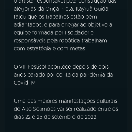
o artista responsável pela construção das
alegorias da Onça Preta, Itayruã Guida,
YouTube
Facebook
falou que os trabalhos estão bem
adiantados, e para chegar ao objetivo a
Instagram
X
equipe formada por 1 soldador e
responsáveis pela robótica trabalham
TikTok
com estratégia e com metas.
O VIII Festisol acontece depois de dois
anos parado por conta da pandemia da
Covid-19.
Uma das maiores manifestações culturais
do Alto Solimões vai ser realizado entre os
dias 22 e 25 de setembro de 2022.