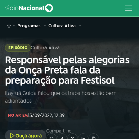
MENU
Programas
Cultura Ativa
Cultura Ativa
EPISÓDIO
Responsável pelas alegorias
Buscar
na
da Onça Preta fala da
Rádio
Buscar
preparação para Festisol
Nacional
Itayruã Guida falou que os trabalhos estão bem
AO VIVO
adiantados
01
INÍCIO
15/09/2022, 12:39
NO AR EM
Compartilhe
02
A RÁDIO
Ouça agora