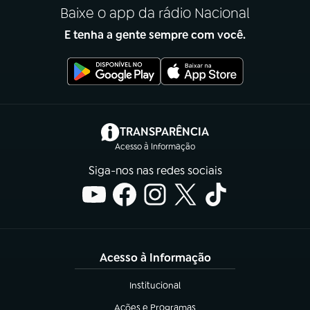
Baixe o app da rádio Nacional
E tenha a gente sempre com você.
(abre em nova aba)
TRANSPARÊNCIA
Acesso à Informação
Siga-nos nas redes sociais
Acesso à Informação
Institucional
(abre em nova aba)
Ações e Programas