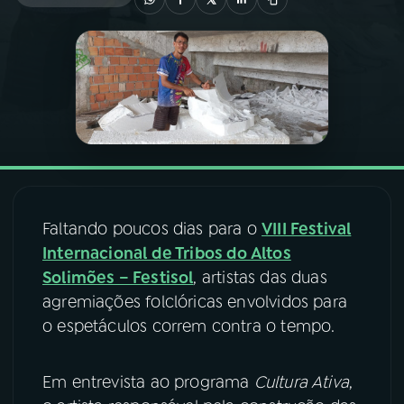
03
PROGRAMAÇÃO
04
PROGRAMAS
05
PODCASTS
06
VIDEOCASTS
Faltando poucos dias para o
VIII Festival
Internacional de Tribos do Altos
Solimões – Festisol
, artistas das duas
07
ÚLTIMAS
agremiações folclóricas envolvidos para
o espetáculos correm contra o tempo.
08
FESTIVAL DE MÚSICA
Em entrevista ao programa
Cultura Ativa
,
ACOMPANHE A RÁDIO NACIONAL