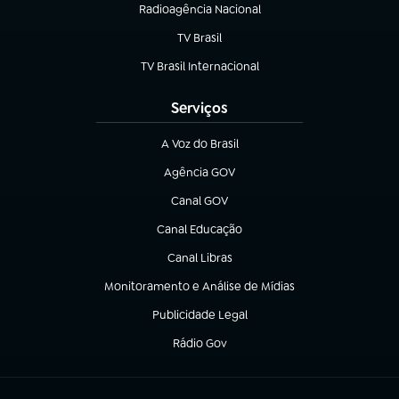
Radioagência Nacional
(abre em nova aba)
TV Brasil
(abre em nova aba)
TV Brasil Internacional
(abre em nova aba)
Serviços
A Voz do Brasil
(abre em nova aba)
Agência GOV
(abre em nova aba)
Canal GOV
(abre em nova aba)
Canal Educação
(abre em nova aba)
Canal Libras
(abre em nova aba)
Monitoramento e Análise de Mídias
(abre em nova aba)
Publicidade Legal
(abre em nova aba)
Rádio Gov
(abre em nova aba)