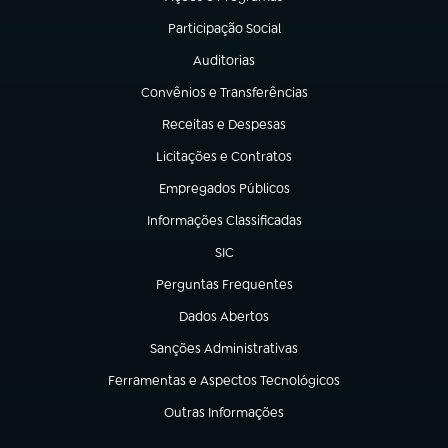
(abre em nova aba)
Participação Social
(abre em nova aba)
Auditorias
(abre em nova aba)
Convênios e Transferências
(abre em nova aba)
Receitas e Despesas
(abre em nova aba)
Licitações e Contratos
(abre em nova aba)
Empregados Públicos
(abre em nova aba)
Informações Classificadas
(abre em nova aba)
SIC
(abre em nova aba)
Perguntas Frequentes
(abre em nova aba)
Dados Abertos
(abre em nova aba)
Sanções Administrativas
(abre em nova aba)
Ferramentas e Aspectos Tecnológicos
(abre em nova aba)
Outras Informações
(abre em nova aba)