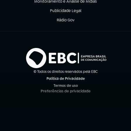
Monitoramento e Análise de Mídias
(abre em nova aba)
Publicidade Legal
(abre em nova aba)
Rádio Gov
(abre em nova aba)
© Todos os direitos reservados pela EBC
Política de Privacidade
(abre em nova aba)
Termos de uso
(abre em nova aba)
Preferências de privacidade