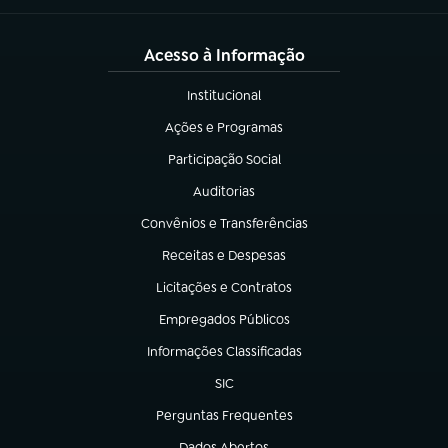
Acesso à Informação
Institucional
(abre em nova aba)
Ações e Programas
(abre em nova aba)
Participação Social
(abre em nova aba)
Auditorias
(abre em nova aba)
Convênios e Transferências
(abre em nova aba)
Receitas e Despesas
(abre em nova aba)
Licitações e Contratos
(abre em nova aba)
Empregados Públicos
(abre em nova aba)
Informações Classificadas
(abre em nova aba)
SIC
(abre em nova aba)
Perguntas Frequentes
(abre em nova aba)
Dados Abertos