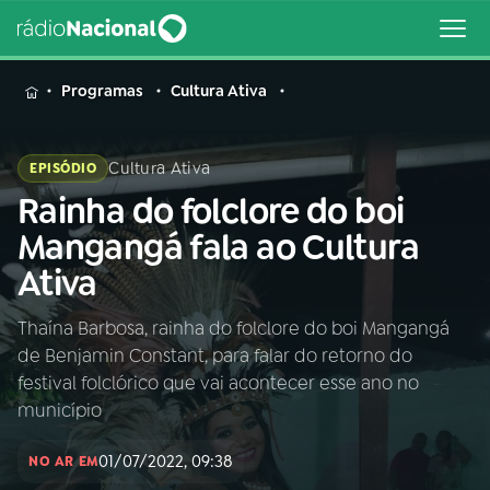
MENU
Programas
Cultura Ativa
Cultura Ativa
EPISÓDIO
Rainha do folclore do boi
Buscar
na
Mangangá fala ao Cultura
Rádio
Buscar
Ativa
Nacional
Thaína Barbosa, rainha do folclore do boi Mangangá
AO VIVO
de Benjamin Constant, para falar do retorno do
festival folclórico que vai acontecer esse ano no
01
INÍCIO
município
01/07/2022, 09:38
NO AR EM
02
A RÁDIO