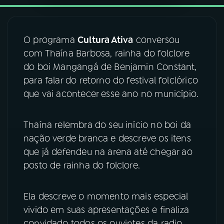
YouTube
Facebook
O programa
Cultura Ativa
conversou
Instagram
X
com Thaína Barbosa, rainha do folclore
do boi Mangangá de Benjamin Constant,
TikTok
para falar do retorno do festival folclórico
que vai acontecer esse ano no município.
Thaína relembra do seu início no boi da
nação verde branca e descreve os itens
que já defendeu na arena até chegar ao
posto de rainha do folclore.
Ela descreve o momento mais especial
vivido em suas apresentações e finaliza
convidado todos os ouvintes da radio