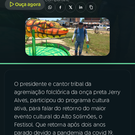
Ouça agora
03
PROGRAMAÇÃO
04
PROGRAMAS
05
PODCASTS
06
VIDEOCASTS
O presidente e cantor tribal da
agremiação folclórica da onça preta Jerry
07
ÚLTIMAS
Alves, participou do programa cultura
ativa, para falar do retorno do maior
08
FESTIVAL DE MÚSICA
evento cultural do Alto Solimões, o
Festisol. Que retorna após dois anos
parado devido a pandemia da covid 19.
ACOMPANHE A RÁDIO NACIONAL