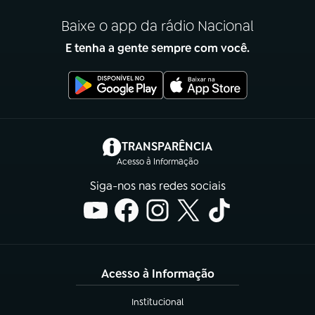
Baixe o app da rádio Nacional
E tenha a gente sempre com você.
(abre em nova aba)
TRANSPARÊNCIA
Acesso à Informação
Siga-nos nas redes sociais
Acesso à Informação
Institucional
(abre em nova aba)