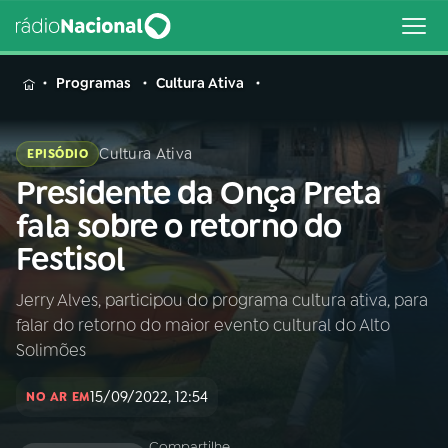
MENU
Programas
Cultura Ativa
Cultura Ativa
EPISÓDIO
Presidente da Onça Preta
Buscar
na
fala sobre o retorno do
Rádio
Buscar
Festisol
Nacional
Jerry Alves, participou do programa cultura ativa, para
AO VIVO
falar do retorno do maior evento cultural do Alto
Solimões
01
INÍCIO
15/09/2022, 12:54
NO AR EM
02
A RÁDIO
Compartilhe