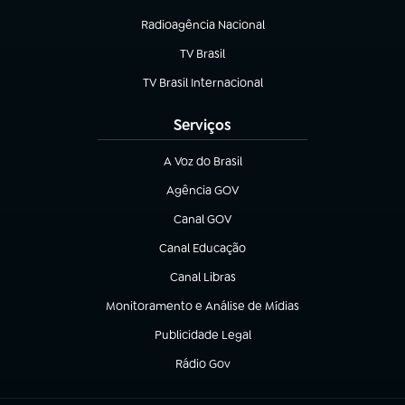
Radioagência Nacional
(abre em nova aba)
TV Brasil
(abre em nova aba)
TV Brasil Internacional
(abre em nova aba)
Serviços
A Voz do Brasil
(abre em nova aba)
Agência GOV
(abre em nova aba)
Canal GOV
(abre em nova aba)
Canal Educação
(abre em nova aba)
Canal Libras
(abre em nova aba)
Monitoramento e Análise de Mídias
(abre em nova aba)
Publicidade Legal
(abre em nova aba)
Rádio Gov
(abre em nova aba)