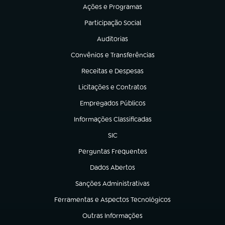
Ações e Programas
(abre em nova aba)
Participação Social
(abre em nova aba)
Auditorias
(abre em nova aba)
Convênios e Transferências
(abre em nova aba)
Receitas e Despesas
(abre em nova aba)
Licitações e Contratos
(abre em nova aba)
Empregados Públicos
(abre em nova aba)
Informações Classificadas
(abre em nova aba)
SIC
(abre em nova aba)
Perguntas Frequentes
(abre em nova aba)
Dados Abertos
(abre em nova aba)
Sanções Administrativas
(abre em nova aba)
Ferramentas e Aspectos Tecnológicos
(abre em nova aba)
Outras Informações
(abre em nova aba)