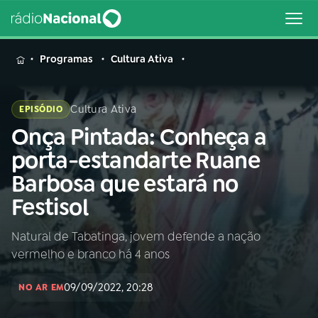
MENU
Programas
Cultura Ativa
Cultura Ativa
EPISÓDIO
Onça Pintada: Conheça a
Buscar
na
porta-estandarte Ruane
Rádio
Buscar
Barbosa que estará no
Nacional
Festisol
AO VIVO
Natural de Tabatinga, jovem defende a nação
vermelho e branco há 4 anos
01
INÍCIO
09/09/2022, 20:28
NO AR EM
02
A RÁDIO