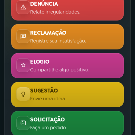
DENÚNCIA
Relate irregularidades.
RECLAMAÇÃO
Registre sua insatisfação.
ELOGIO
Compartilhe algo positivo.
SUGESTÃO
Envie uma ideia.
SOLICITAÇÃO
Faça um pedido.