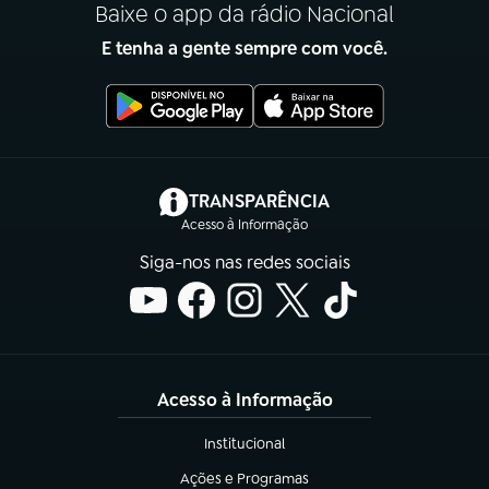
Baixe o app da rádio Nacional
E tenha a gente sempre com você.
(abre em nova aba)
TRANSPARÊNCIA
Acesso à Informação
Siga-nos nas redes sociais
Acesso à Informação
Institucional
(abre em nova aba)
Ações e Programas
(abre em nova aba)