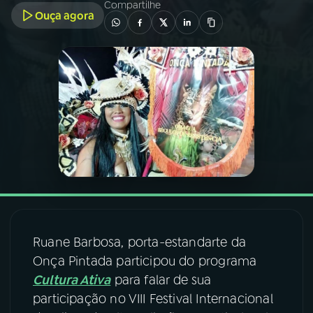
Compartilhe
Ouça agora
03
PROGRAMAÇÃO
04
PROGRAMAS
05
PODCASTS
06
VIDEOCASTS
07
ÚLTIMAS
Ruane Barbosa, porta-estandarte da
Onça Pintada participou do programa
08
FESTIVAL DE MÚSICA
Cultura Ativa
para falar de sua
participação no VIII Festival Internacional
ACOMPANHE A RÁDIO NACIONAL