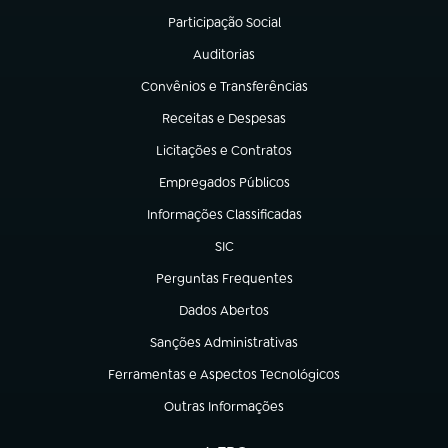
Participação Social
(abre em nova aba)
Auditorias
(abre em nova aba)
Convênios e Transferências
(abre em nova aba)
Receitas e Despesas
(abre em nova aba)
Licitações e Contratos
(abre em nova aba)
Empregados Públicos
(abre em nova aba)
Informações Classificadas
(abre em nova aba)
SIC
(abre em nova aba)
Perguntas Frequentes
(abre em nova aba)
Dados Abertos
(abre em nova aba)
Sanções Administrativas
(abre em nova aba)
Ferramentas e Aspectos Tecnológicos
(abre em nova aba)
Outras Informações
(abre em nova aba)