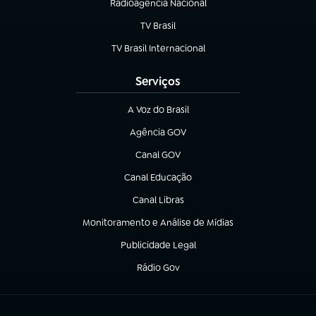
Radioagência Nacional
(abre em nova aba)
TV Brasil
(abre em nova aba)
TV Brasil Internacional
(abre em nova aba)
Serviços
A Voz do Brasil
(abre em nova aba)
Agência GOV
(abre em nova aba)
Canal GOV
(abre em nova aba)
Canal Educação
(abre em nova aba)
Canal Libras
(abre em nova aba)
Monitoramento e Análise de Mídias
(abre em nova aba)
Publicidade Legal
(abre em nova aba)
Rádio Gov
(abre em nova aba)