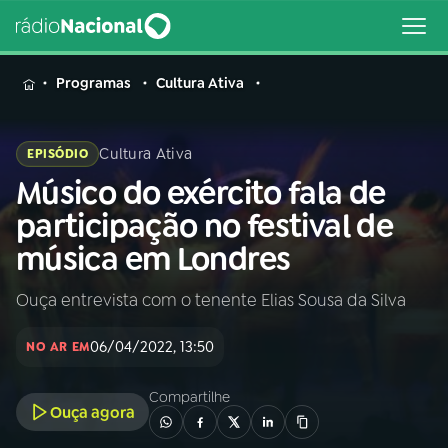
MENU
Programas
Cultura Ativa
Cultura Ativa
EPISÓDIO
Músico do exército fala de
Buscar
na
participação no festival de
Rádio
Buscar
música em Londres
Nacional
Ouça entrevista com o tenente Elias Sousa da Silva
AO VIVO
06/04/2022, 13:50
NO AR EM
01
INÍCIO
Compartilhe
Ouça agora
02
A RÁDIO