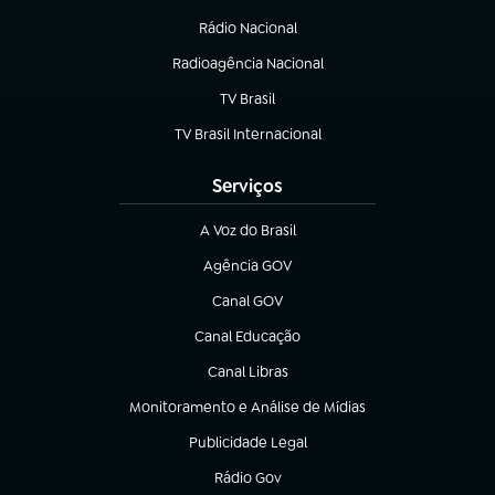
Rádio Nacional
Radioagência Nacional
(abre em nova aba)
TV Brasil
(abre em nova aba)
TV Brasil Internacional
(abre em nova aba)
Serviços
A Voz do Brasil
(abre em nova aba)
Agência GOV
(abre em nova aba)
Canal GOV
(abre em nova aba)
Canal Educação
(abre em nova aba)
Canal Libras
(abre em nova aba)
Monitoramento e Análise de Mídias
(abre em nova aba)
Publicidade Legal
(abre em nova aba)
Rádio Gov
(abre em nova aba)