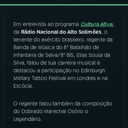
03
PROGRAMAÇÃO
Em entrevista ao programa
Cultura Ativa,
da
Rádio Nacional do Alto Solimões
, o
04
PROGRAMAS
tenente do exército brasileiro, regente da
Banda de Música do 8° Batalhão de
05
PODCASTS
Infantaria de Selva/8° BIS, Elias Sousa da
Silva, falou de sua carreira musical e
destacou a participação no Edinburgh
06
VIDEOCASTS
Military Tattoo Festival em Londres e na
Escócia.
07
ÚLTIMAS
O regente falou também da composição
08
FESTIVAL DE MÚSICA
do Dobrado Marechal Osório o
Legendário.
ACOMPANHE A RÁDIO NACIONAL