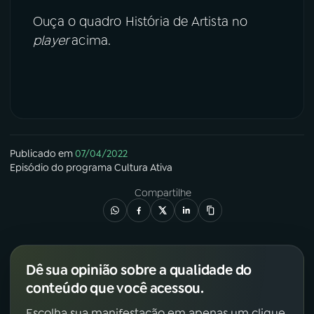
Ouça o quadro História de Artista no
YouTube
Facebook
player
acima.
Instagram
X
TikTok
Publicado em
07/04/2022
Episódio
do programa
Cultura Ativa
Compartilhe
Dê sua opinião sobre a qualidade do
conteúdo que você acessou.
Escolha sua manifestação em apenas um clique.