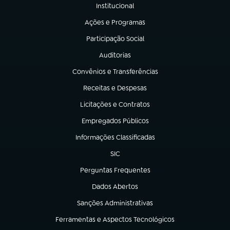
Institucional
(abre em nova aba)
Ações e Programas
(abre em nova aba)
Participação Social
(abre em nova aba)
Auditorias
(abre em nova aba)
Convênios e Transferências
(abre em nova aba)
Receitas e Despesas
(abre em nova aba)
Licitações e Contratos
(abre em nova aba)
Empregados Públicos
(abre em nova aba)
Informações Classificadas
(abre em nova aba)
SIC
(abre em nova aba)
Perguntas Frequentes
(abre em nova aba)
Dados Abertos
(abre em nova aba)
Sanções Administrativas
(abre em nova aba)
Ferramentas e Aspectos Tecnológicos
(abre em nova aba)