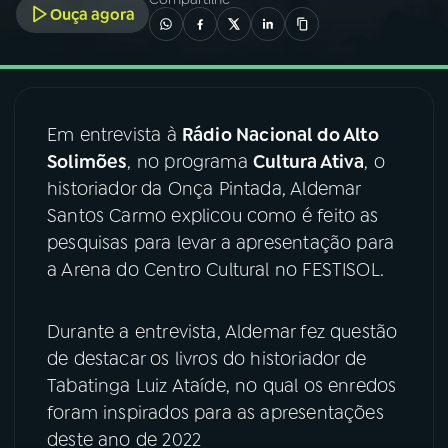
Ouça agora
03
PROGRAMAÇÃO
04
PROGRAMAS
Em entrevista à
Rádio Nacional do Alto
Solimões
, no programa
Cultura Ativa
, o
05
PODCASTS
historiador da Onça Pintada, Aldemar
Santos Carmo explicou como é feito as
pesquisas para levar a apresentação para
06
VIDEOCASTS
a Arena do Centro Cultural no FESTISOL.
07
ÚLTIMAS
Durante a entrevista, Aldemar fez questão
de destacar os livros do historiador de
08
FESTIVAL DE MÚSICA
Tabatinga Luiz Ataíde, no qual os enredos
foram inspirados para as apresentações
deste ano de 2022
ACOMPANHE A RÁDIO NACIONAL