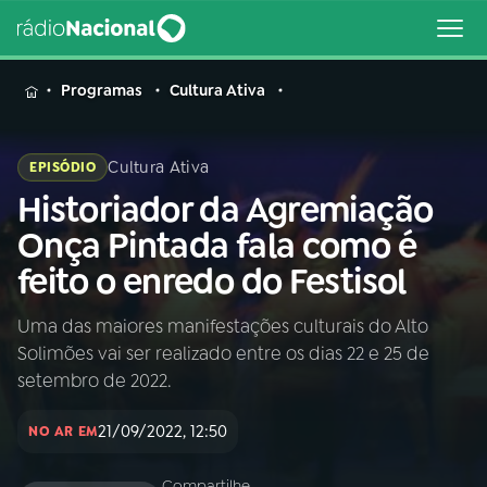
MENU
Programas
Cultura Ativa
Cultura Ativa
EPISÓDIO
Historiador da Agremiação
Buscar
na
Onça Pintada fala como é
Rádio
Buscar
feito o enredo do Festisol
Nacional
Uma das maiores manifestações culturais do Alto
AO VIVO
Solimões vai ser realizado entre os dias 22 e 25 de
setembro de 2022.
01
INÍCIO
21/09/2022, 12:50
NO AR EM
02
A RÁDIO
Compartilhe