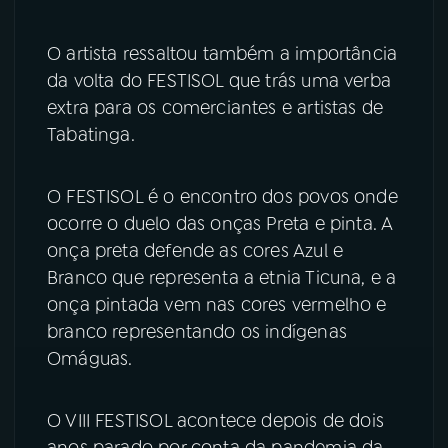
YouTube
Facebook
O artista ressaltou também a importância
da volta do FESTISOL que trás uma verba
Instagram
X
extra para os comerciantes e artistas de
Tabatinga.
TikTok
O FESTISOL é o encontro dos povos onde
ocorre o duelo das onças Preta e pinta. A
onça preta defende as cores Azul e
Branco que representa a etnia Ticuna, e a
onça pintada vem nas cores vermelho e
branco representando os indígenas
Omáguas.
O VIII FESTISOL acontece depois de dois
anos parado por conta da pandemia da