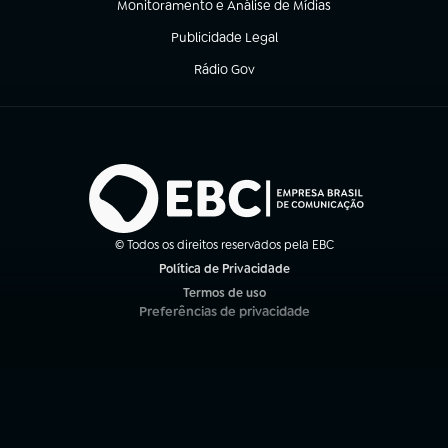
Monitoramento e Análise de Mídias
(abre em nova aba)
Publicidade Legal
(abre em nova aba)
Rádio Gov
(abre em nova aba)
© Todos os direitos reservados pela EBC
Política de Privacidade
(abre em nova aba)
Termos de uso
(abre em nova aba)
Preferências de privacidade