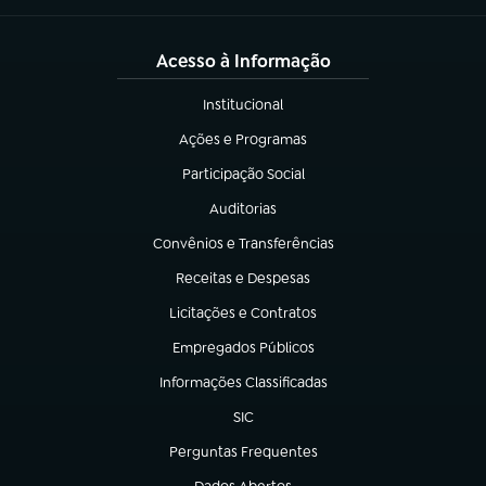
Acesso à Informação
Institucional
(abre em nova aba)
Ações e Programas
(abre em nova aba)
Participação Social
(abre em nova aba)
Auditorias
(abre em nova aba)
Convênios e Transferências
(abre em nova aba)
Receitas e Despesas
(abre em nova aba)
Licitações e Contratos
(abre em nova aba)
Empregados Públicos
(abre em nova aba)
Informações Classificadas
(abre em nova aba)
SIC
(abre em nova aba)
Perguntas Frequentes
(abre em nova aba)