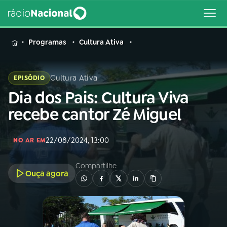
MENU
Programas
Cultura Ativa
Cultura Ativa
EPISÓDIO
Dia dos Pais: Cultura Viva
Buscar
na
recebe cantor Zé Miguel
Rádio
Buscar
Nacional
22/08/2024, 13:00
NO AR EM
AO VIVO
Compartilhe
Ouça agora
01
INÍCIO
02
A RÁDIO