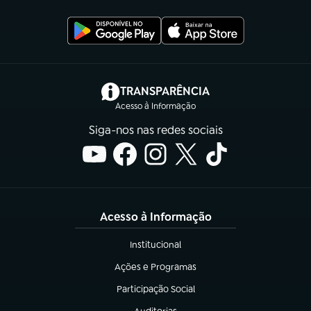
(abre em nova aba)
TRANSPARÊNCIA
Acesso à Informação
Siga-nos nas redes sociais
Acesso à Informação
Institucional
(abre em nova aba)
Ações e Programas
(abre em nova aba)
Participação Social
(abre em nova aba)