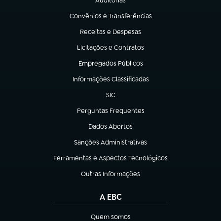
Auditorias
(abre em nova aba)
Convênios e Transferências
(abre em nova aba)
Receitas e Despesas
(abre em nova aba)
Licitações e Contratos
(abre em nova aba)
Empregados Públicos
(abre em nova aba)
Informações Classificadas
(abre em nova aba)
SIC
(abre em nova aba)
Perguntas Frequentes
(abre em nova aba)
Dados Abertos
(abre em nova aba)
Sanções Administrativas
(abre em nova aba)
Ferramentas e Aspectos Tecnológicos
(abre em nova aba)
Outras Informações
(abre em nova aba)
A EBC
Quem somos
(abre em nova aba)