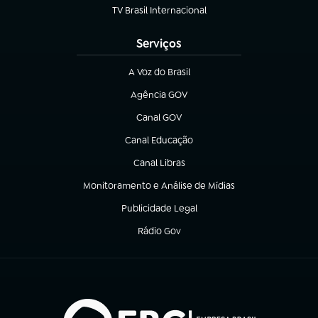
TV Brasil Internacional
(abre em nova aba)
Serviços
A Voz do Brasil
(abre em nova aba)
Agência GOV
(abre em nova aba)
Canal GOV
(abre em nova aba)
Canal Educação
(abre em nova aba)
Canal Libras
(abre em nova aba)
Monitoramento e Análise de Mídias
(abre em nova aba)
Publicidade Legal
(abre em nova aba)
Rádio Gov
(abre em nova aba)