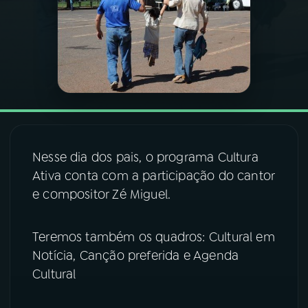
03
PROGRAMAÇÃO
04
PROGRAMAS
05
PODCASTS
Nesse dia dos pais, o programa Cultura
06
VIDEOCASTS
Ativa conta com a participação do cantor
e compositor Zé Miguel.
07
ÚLTIMAS
Teremos também os quadros: Cultural em
Notícia, Canção preferida e Agenda
08
FESTIVAL DE MÚSICA
Cultural
ACOMPANHE A RÁDIO NACIONAL