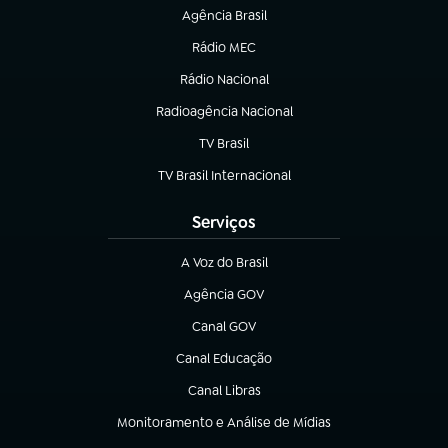
Agência Brasil
(abre em nova aba)
Rádio MEC
(abre em nova aba)
Rádio Nacional
Radioagência Nacional
(abre em nova aba)
TV Brasil
(abre em nova aba)
TV Brasil Internacional
(abre em nova aba)
Serviços
A Voz do Brasil
(abre em nova aba)
Agência GOV
(abre em nova aba)
Canal GOV
(abre em nova aba)
Canal Educação
(abre em nova aba)
Canal Libras
(abre em nova aba)
Monitoramento e Análise de Mídias
(abre em nova aba)