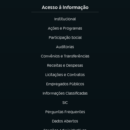
Acesso à Informação
Institucional
(abre em nova aba)
Ações e Programas
(abre em nova aba)
Participação Social
(abre em nova aba)
Auditorias
(abre em nova aba)
Convênios e Transferências
(abre em nova aba)
Receitas e Despesas
(abre em nova aba)
Licitações e Contratos
(abre em nova aba)
Empregados Públicos
(abre em nova aba)
Informações Classificadas
(abre em nova aba)
SIC
(abre em nova aba)
Perguntas Frequentes
(abre em nova aba)
Dados Abertos
(abre em nova aba)