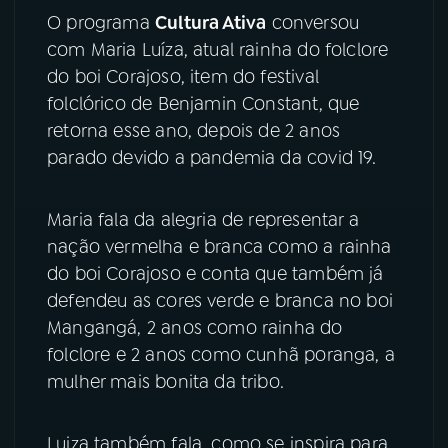
O programa
Cultura Ativa
conversou
YouTube
Facebook
com Maria Luíza, atual rainha do folclore
do boi Corajoso, item do festival
Instagram
X
folclórico de Benjamin Constant, que
retorna esse ano, depois de 2 anos
TikTok
parado devido a pandemia da covid 19.
Maria fala da alegria de representar a
nação vermelha e branca como a rainha
do boi Corajoso e conta que também já
defendeu as cores verde e branca no boi
Mangangá, 2 anos como rainha do
folclore e 2 anos como cunhã poranga, a
mulher mais bonita da tribo.
Luiza também fala, como se inspira para