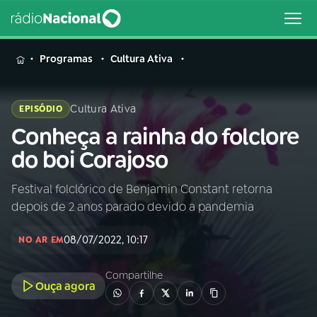
MENU
Programas
Cultura Ativa
Cultura Ativa
EPISÓDIO
Conheça a rainha do folclore
Buscar
na
do boi Corajoso
Rádio
Buscar
Nacional
Festival folclórico de Benjamin Constant retorna
depois de 2 anos parado devido a pandemia
AO VIVO
08/07/2022, 10:17
NO AR EM
01
INÍCIO
Compartilhe
Ouça agora
02
A RÁDIO