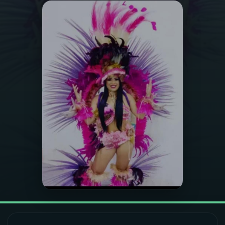
03
PROGRAMAÇÃO
04
PROGRAMAS
05
PODCASTS
06
VIDEOCASTS
07
ÚLTIMAS
08
FESTIVAL DE MÚSICA
ACOMPANHE A RÁDIO NACIONAL