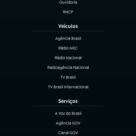
Ouvidoria
(abre em nova aba)
RNCP
(abre em nova aba)
Veículos
Agência Brasil
(abre em nova aba)
Rádio MEC
(abre em nova aba)
Rádio Nacional
Radioagência Nacional
(abre em nova aba)
TV Brasil
(abre em nova aba)
TV Brasil Internacional
(abre em nova aba)
Serviços
A Voz do Brasil
(abre em nova aba)
Agência GOV
(abre em nova aba)
Canal GOV
(abre em nova aba)