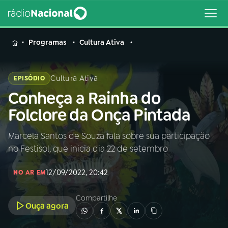
MENU
Programas
Cultura Ativa
Cultura Ativa
EPISÓDIO
Conheça a Rainha do
Buscar
na
Folclore da Onça Pintada
Rádio
Buscar
Nacional
Marcela Santos de Souza fala sobre sua participação
no Festisol, que inicia dia 22 de setembro
AO VIVO
12/09/2022, 20:42
NO AR EM
01
INÍCIO
Compartilhe
Ouça agora
02
A RÁDIO