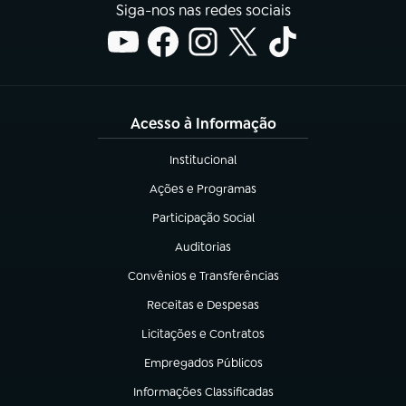
Siga-nos nas redes sociais
Acesso à Informação
Institucional
(abre em nova aba)
Ações e Programas
(abre em nova aba)
Participação Social
(abre em nova aba)
Auditorias
(abre em nova aba)
Convênios e Transferências
(abre em nova aba)
Receitas e Despesas
(abre em nova aba)
Licitações e Contratos
(abre em nova aba)
Empregados Públicos
(abre em nova aba)
Informações Classificadas
(abre em nova aba)