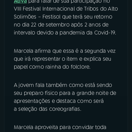
Ativa
para falar de sua participação no
VIII Festival Internacional de Tribos do Alto
YouTube
Facebook
Solimões – Festisol que terá seu retorno
no dia 22 de setembro após 2 anos de
Instagram
X
intervalo devido a pandemia da Covid-19.
TikTok
Marcela afirma que essa é a segunda vez
que irá representar o item e explica seu
papel como rainha do folclore.
A jovem fala também como está sendo
seu preparo físico para a grande noite de
apresentações e destaca como será
a seleção das coreografias.
Marcela aproveita para convidar toda