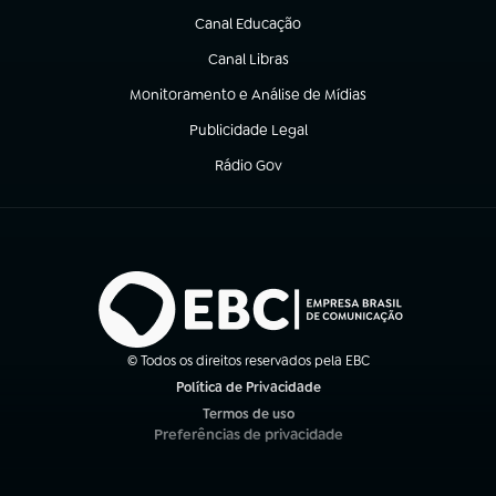
Canal Educação
(abre em nova aba)
Canal Libras
(abre em nova aba)
Monitoramento e Análise de Mídias
(abre em nova aba)
Publicidade Legal
(abre em nova aba)
Rádio Gov
(abre em nova aba)
© Todos os direitos reservados pela EBC
Política de Privacidade
(abre em nova aba)
Termos de uso
(abre em nova aba)
Preferências de privacidade