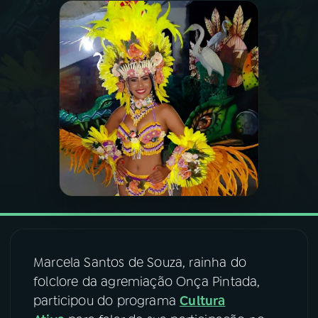
03
PROGRAMAÇÃO
04
PROGRAMAS
05
PODCASTS
06
VIDEOCASTS
07
ÚLTIMAS
Marcela Santos de Souza, rainha do
08
FESTIVAL DE MÚSICA
folclore da agremiação Onça Pintada,
participou do programa
Cultura
ACOMPANHE A RÁDIO NACIONAL