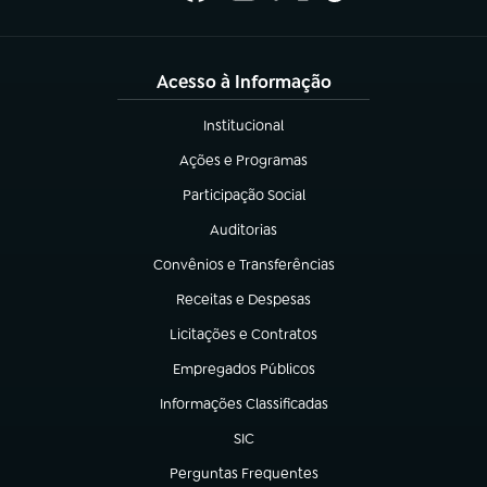
Acesso à Informação
Institucional
(abre em nova aba)
Ações e Programas
(abre em nova aba)
Participação Social
(abre em nova aba)
Auditorias
(abre em nova aba)
Convênios e Transferências
(abre em nova aba)
Receitas e Despesas
(abre em nova aba)
Licitações e Contratos
(abre em nova aba)
Empregados Públicos
(abre em nova aba)
Informações Classificadas
(abre em nova aba)
SIC
(abre em nova aba)
Perguntas Frequentes
(abre em nova aba)