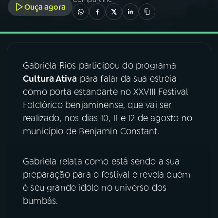
Ouça agora
03
PROGRAMAÇÃO
04
PROGRAMAS
Gabriela Rios participou do programa
Cultura Ativa
para falar da sua estreia
05
PODCASTS
como porta estandarte no XXVIII Festival
Folclórico benjaminense, que vai ser
realizado, nos dias 10, 11 e 12 de agosto no
06
VIDEOCASTS
município de Benjamin Constant.
07
ÚLTIMAS
Gabriela relata como está sendo a sua
preparação para o festival e revela quem
08
FESTIVAL DE MÚSICA
é seu grande ídolo no universo dos
bumbás.
ACOMPANHE A RÁDIO NACIONAL