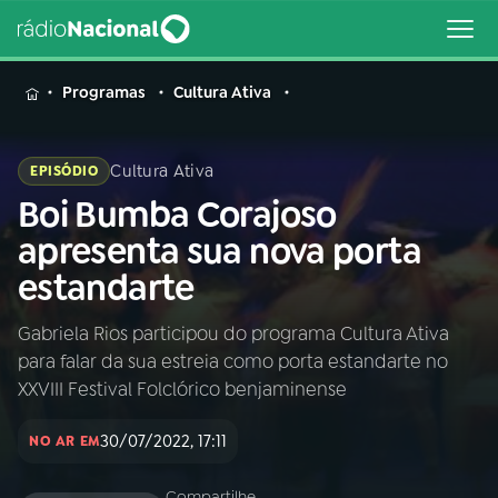
MENU
Programas
Cultura Ativa
Cultura Ativa
EPISÓDIO
Boi Bumba Corajoso
Buscar
na
apresenta sua nova porta
Rádio
Buscar
estandarte
Nacional
Gabriela Rios participou do programa Cultura Ativa
AO VIVO
para falar da sua estreia como porta estandarte no
XXVIII Festival Folclórico benjaminense
01
INÍCIO
30/07/2022, 17:11
NO AR EM
02
A RÁDIO
Compartilhe