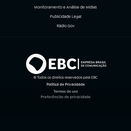
Monitoramento e Análise de Mídias
(abre em nova aba)
Publicidade Legal
(abre em nova aba)
Rádio Gov
(abre em nova aba)
© Todos os direitos reservados pela EBC
Política de Privacidade
(abre em nova aba)
Termos de uso
(abre em nova aba)
Preferências de privacidade