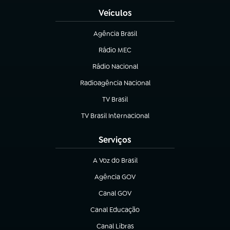
Veículos
Agência Brasil
(abre em nova aba)
Rádio MEC
(abre em nova aba)
Rádio Nacional
Radioagência Nacional
(abre em nova aba)
TV Brasil
(abre em nova aba)
TV Brasil Internacional
(abre em nova aba)
Serviços
A Voz do Brasil
(abre em nova aba)
Agência GOV
(abre em nova aba)
Canal GOV
(abre em nova aba)
Canal Educação
(abre em nova aba)
Canal Libras
(abre em nova aba)