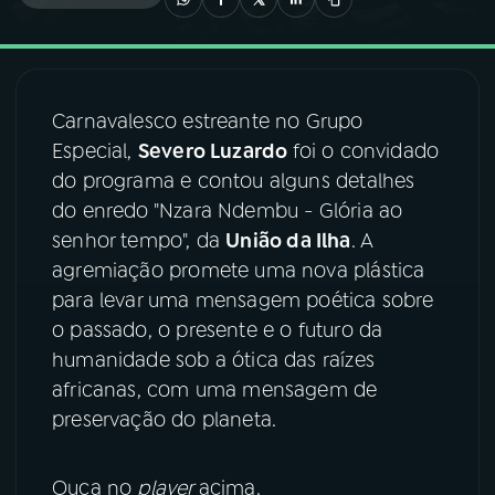
03
PROGRAMAÇÃO
Carnavalesco estreante no Grupo
04
PROGRAMAS
Especial,
Severo Luzardo
foi o convidado
do programa e contou alguns detalhes
05
PODCASTS
do enredo "Nzara Ndembu - Glória ao
senhor tempo", da
União da Ilha
. A
agremiação promete uma nova plástica
06
VIDEOCASTS
para levar uma mensagem poética sobre
o passado, o presente e o futuro da
07
ÚLTIMAS
humanidade sob a ótica das raízes
africanas, com uma mensagem de
preservação do planeta.
08
FESTIVAL DE MÚSICA
Ouça no
player
acima.
ACOMPANHE A RÁDIO NACIONAL