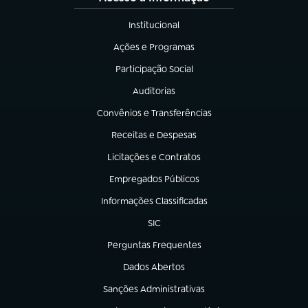
Institucional
(abre em nova aba)
Ações e Programas
(abre em nova aba)
Participação Social
(abre em nova aba)
Auditorias
(abre em nova aba)
Convênios e Transferências
(abre em nova aba)
Receitas e Despesas
(abre em nova aba)
Licitações e Contratos
(abre em nova aba)
Empregados Públicos
(abre em nova aba)
Informações Classificadas
(abre em nova aba)
SIC
(abre em nova aba)
Perguntas Frequentes
(abre em nova aba)
Dados Abertos
(abre em nova aba)
Sanções Administrativas
(abre em nova aba)