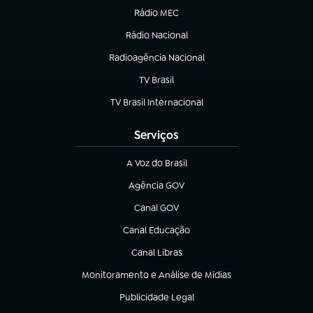
Rádio MEC
(abre em nova aba)
Rádio Nacional
Radioagência Nacional
(abre em nova aba)
TV Brasil
(abre em nova aba)
TV Brasil Internacional
(abre em nova aba)
Serviços
A Voz do Brasil
(abre em nova aba)
Agência GOV
(abre em nova aba)
Canal GOV
(abre em nova aba)
Canal Educação
(abre em nova aba)
Canal Libras
(abre em nova aba)
Monitoramento e Análise de Mídias
(abre em nova aba)
Publicidade Legal
(abre em nova aba)