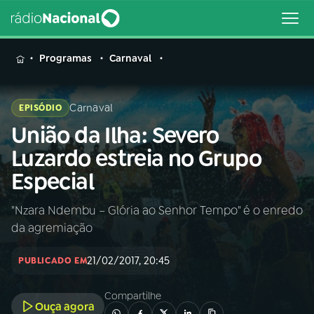
MENU
Programas
Carnaval
Carnaval
EPISÓDIO
União da Ilha: Severo
Buscar
na
Luzardo estreia no Grupo
Rádio
Buscar
Especial
Nacional
"Nzara Ndembu – Glória ao Senhor Tempo" é o enredo
AO VIVO
da agremiação
01
INÍCIO
21/02/2017, 20:45
PUBLICADO EM
Compartilhe
02
A RÁDIO
Ouça agora