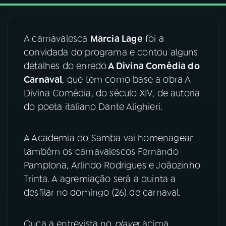
03
PROGRAMAÇÃO
A carnavalesca
Marcia Lage
foi a
convidada do programa e contou alguns
04
PROGRAMAS
detalhes do enredo
A Divina Comédia do
Carnaval
, que tem como base a obra A
05
PODCASTS
Divina Comédia, do século XIV, de autoria
do poeta italiano Dante Alighieri.
06
VIDEOCASTS
A Academia do Samba vai homenagear
também os carnavalescos Fernando
07
ÚLTIMAS
Pamplona, Arlindo Rodrigues e Joãozinho
Trinta. A agremiação será a quinta a
08
FESTIVAL DE MÚSICA
desfilar no domingo (26) de carnaval.
Ouça a entrevista no
playe
r acima.
ACOMPANHE A RÁDIO NACIONAL