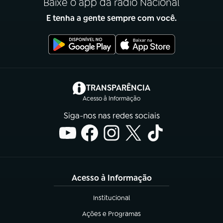
Baixe o app da rádio Nacional
E tenha a gente sempre com você.
(abre em nova aba)
TRANSPARÊNCIA
Acesso à Informação
Siga-nos nas redes sociais
Acesso à Informação
Institucional
(abre em nova aba)
Ações e Programas
(abre em nova aba)