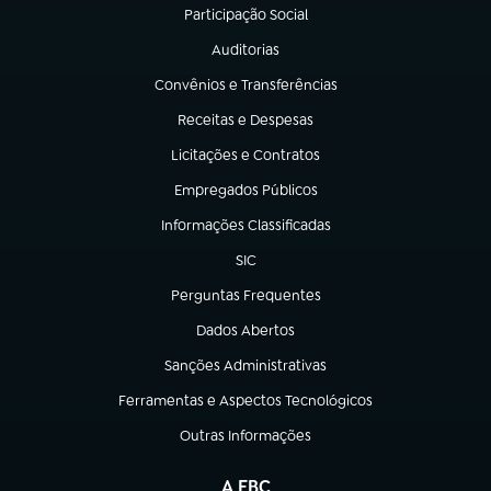
Participação Social
(abre em nova aba)
Auditorias
(abre em nova aba)
Convênios e Transferências
(abre em nova aba)
Receitas e Despesas
(abre em nova aba)
Licitações e Contratos
(abre em nova aba)
Empregados Públicos
(abre em nova aba)
Informações Classificadas
(abre em nova aba)
SIC
(abre em nova aba)
Perguntas Frequentes
(abre em nova aba)
Dados Abertos
(abre em nova aba)
Sanções Administrativas
(abre em nova aba)
Ferramentas e Aspectos Tecnológicos
(abre em nova aba)
Outras Informações
(abre em nova aba)
A EBC