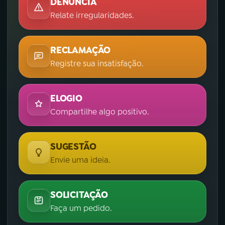
DENÚNCIA
Relate irregularidades.
RECLAMAÇÃO
Registre sua insatisfação.
ELOGIO
Compartilhe algo positivo.
SUGESTÃO
Envie uma ideia.
SOLICITAÇÃO
Faça um pedido.