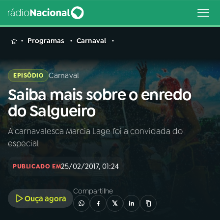
MENU
Programas
Carnaval
Carnaval
EPISÓDIO
Saiba mais sobre o enredo
Buscar
na
do Salgueiro
Rádio
Buscar
Nacional
A carnavalesca Marcia Lage foi a convidada do
especial
AO VIVO
25/02/2017, 01:24
PUBLICADO EM
01
INÍCIO
Compartilhe
Ouça agora
02
A RÁDIO