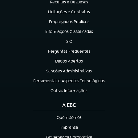
Receitas e Despesas
(abre em nova aba)
Licitações e Contratos
(abre em nova aba)
Empregados Públicos
(abre em nova aba)
Informações Classificadas
(abre em nova aba)
SIC
(abre em nova aba)
Perguntas Frequentes
(abre em nova aba)
Dados Abertos
(abre em nova aba)
Sanções Administrativas
(abre em nova aba)
Ferramentas e Aspectos Tecnológicos
(abre em nova aba)
Outras Informações
(abre em nova aba)
A EBC
Quem somos
(abre em nova aba)
Imprensa
(abre em nova aba)
Governança Corporativa