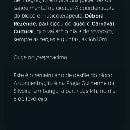
de integração em prol dos pacientes da
saúde mental na cidade. A coordenadora
YouTube
Facebook
do bloco e musicoterapeuta,
Débora
Rezende
, participou do quadro
Carnaval
Instagram
X
Cultural
, que vai até o dia 8 de fevereiro,
sempre às terças e quintas, às 16h30m.
TikTok
Ouça no
player
acima.
Este é o terceiro ano de desfile do bloco.
A concentração é na Praça Guilherme da
Silveira, em Bangu, a partir das 14h, no dia
6 de fevereiro.