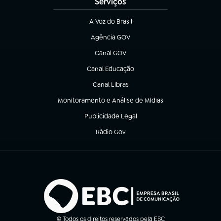
Serviços
A Voz do Brasil
(abre em nova aba)
Agência GOV
(abre em nova aba)
Canal GOV
(abre em nova aba)
Canal Educação
(abre em nova aba)
Canal Libras
(abre em nova aba)
Monitoramento e Análise de Mídias
(abre em nova aba)
Publicidade Legal
(abre em nova aba)
Rádio Gov
(abre em nova aba)
© Todos os direitos reservados pela EBC