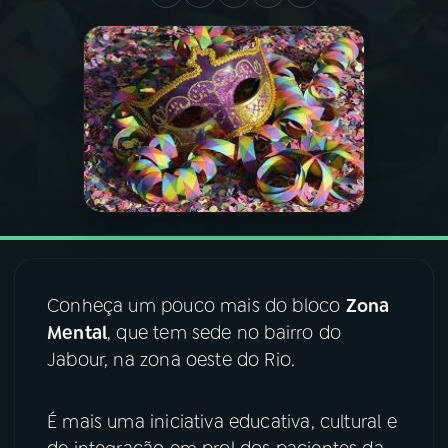
03
PROGRAMAÇÃO
04
PROGRAMAS
05
PODCASTS
06
VIDEOCASTS
Conheça um pouco mais do bloco
Zona
07
ÚLTIMAS
Mental
, que tem sede no bairro do
Jabour, na zona oeste do Rio.
08
FESTIVAL DE MÚSICA
É mais uma iniciativa educativa, cultural e
ACOMPANHE A RÁDIO NACIONAL