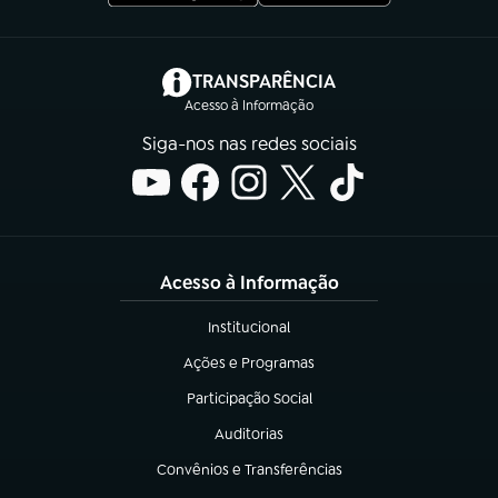
(abre em nova aba)
TRANSPARÊNCIA
Acesso à Informação
Siga-nos nas redes sociais
Acesso à Informação
Institucional
(abre em nova aba)
Ações e Programas
(abre em nova aba)
Participação Social
(abre em nova aba)
Auditorias
(abre em nova aba)
Convênios e Transferências
(abre em nova aba)