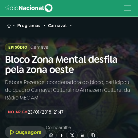
MENU
Programas
Carnaval
Carnaval
EPISÓDIO
Bloco Zona Mental desfila
Buscar
na
pela zona oeste
Rádio
Buscar
Nacional
Débora Rezende, coordenadora do bloco, participou
do quadro Carnaval Cultural no Armazém Cultural da
AO VIVO
Rádio MEC AM
23/01/2018, 21:47
01
INÍCIO
NO AR EM
Compartilhe
Ouça agora
02
A RÁDIO