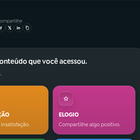
ompartilhe
conteúdo que você acessou.
.
ÇÃO
ELOGIO
 insatisfação.
Compartilhe algo positivo.