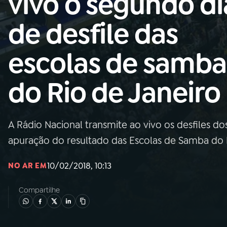
vivo o segundo di
Nacional
de desfile das
01
INÍCIO
escolas de samba
02
A RÁDIO
do Rio de Janeiro
03
PROGRAMAÇÃO
A Rádio Nacional transmite ao vivo os desfiles d
04
PROGRAMAS
apuração do resultado das Escolas de Samba do R
05
PODCASTS
10/02/2018, 10:13
NO AR EM
Compartilhe
06
VIDEOCASTS