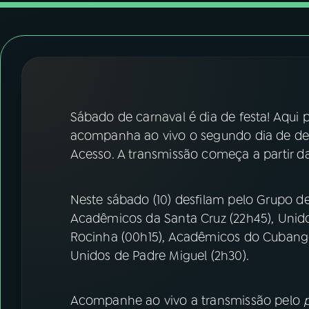
07
ÚLTIMAS
08
FESTIVAL DE MÚSICA
ACOMPANHE A RÁDIO NACIONAL
Sábado de carnaval é dia de festa! Aqui
YouTube
Facebook
acompanha ao vivo o segundo dia de des
Acesso. A transmissão começa a partir da
Instagram
X
TikTok
Neste sábado (10) desfilam pelo Grupo de
Acadêmicos da Santa Cruz (22h45), Unid
Rocinha (00h15), Acadêmicos do Cubango 
Unidos de Padre Miguel (2h30).
Acompanhe ao vivo a transmissão pelo