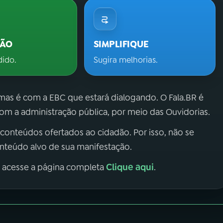
ÇÃO
SIMPLIFIQUE
dido.
Sugira melhorias.
 mas é com a EBC que estará dialogando. O Fala.BR é
m a administração pública, por meio das Ouvidorias.
 conteúdos ofertados ao cidadão. Por isso, não se
onteúdo alvo de sua manifestação.
Clique aqui
, acesse a página completa
.