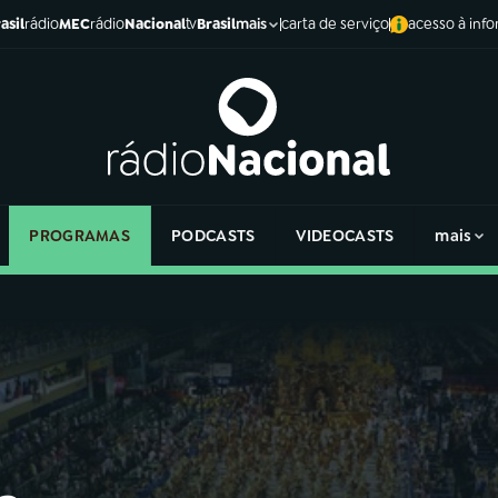
asil
rádio
MEC
rádio
Nacional
tv
Brasil
carta de serviço
acesso à inf
mais
PROGRAMAS
PODCASTS
VIDEOCASTS
mais