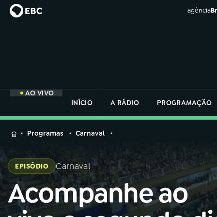
agência
Br
AO VIVO
INÍCIO
A RÁDIO
PROGRAMAÇÃO
MENU
Programas
Carnaval
Buscar
na
Carnaval
EPISÓDIO
Rádio
Buscar
Nacional
Acompanhe ao
Buscar
na
Rádio
AO VIVO