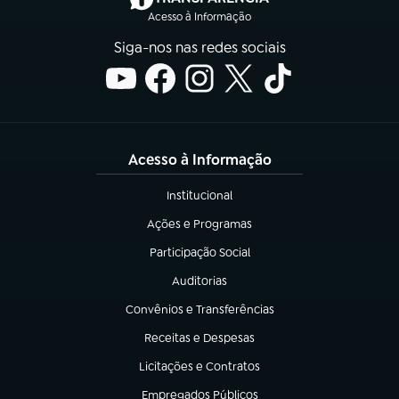
Acesso à Informação
Siga-nos nas redes sociais
Acesso à Informação
Institucional
(abre em nova aba)
Ações e Programas
(abre em nova aba)
Participação Social
(abre em nova aba)
Auditorias
(abre em nova aba)
Convênios e Transferências
(abre em nova aba)
Receitas e Despesas
(abre em nova aba)
Licitações e Contratos
(abre em nova aba)
Empregados Públicos