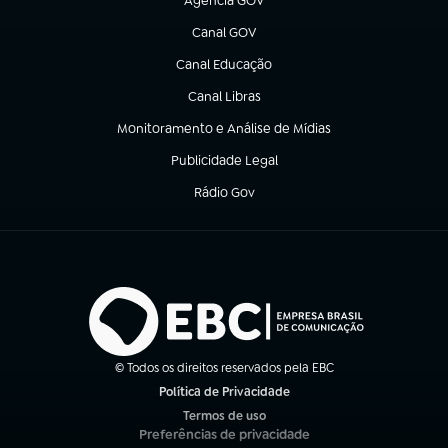
Agência GOV
(abre em nova aba)
Canal GOV
(abre em nova aba)
Canal Educação
(abre em nova aba)
Canal Libras
(abre em nova aba)
Monitoramento e Análise de Mídias
(abre em nova aba)
Publicidade Legal
(abre em nova aba)
Rádio Gov
(abre em nova aba)
© Todos os direitos reservados pela EBC
Política de Privacidade
(abre em nova aba)
Termos de uso
(abre em nova aba)
Preferências de privacidade