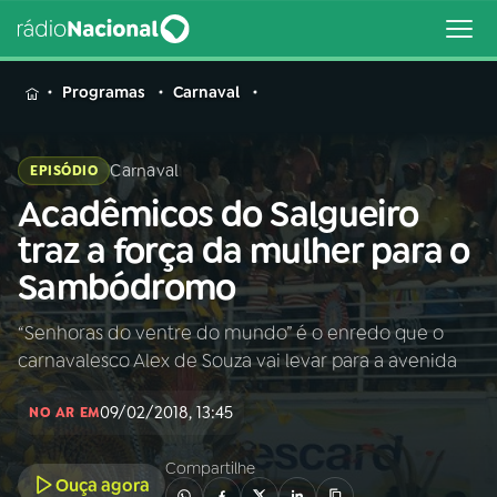
MENU
Programas
Carnaval
Carnaval
EPISÓDIO
Acadêmicos do Salgueiro
Buscar
na
traz a força da mulher para o
Rádio
Buscar
Sambódromo
Nacional
“Senhoras do ventre do mundo” é o enredo que o
AO VIVO
carnavalesco Alex de Souza vai levar para a avenida
01
INÍCIO
09/02/2018, 13:45
NO AR EM
Compartilhe
02
A RÁDIO
Ouça agora