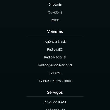
Diretoria
(abre em nova aba)
Ouvidoria
(abre em nova aba)
RNCP
(abre em nova aba)
Veículos
Agência Brasil
(abre em nova aba)
Rádio MEC
(abre em nova aba)
Rádio Nacional
Radioagência Nacional
(abre em nova aba)
TV Brasil
(abre em nova aba)
TV Brasil Internacional
(abre em nova aba)
Serviços
A Voz do Brasil
(abre em nova aba)