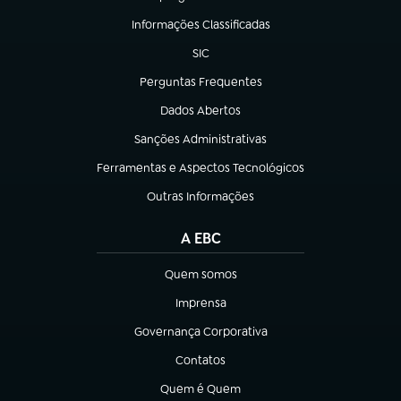
(abre em nova aba)
Informações Classificadas
(abre em nova aba)
SIC
(abre em nova aba)
Perguntas Frequentes
(abre em nova aba)
Dados Abertos
(abre em nova aba)
Sanções Administrativas
(abre em nova aba)
Ferramentas e Aspectos Tecnológicos
(abre em nova aba)
Outras Informações
(abre em nova aba)
A EBC
Quem somos
(abre em nova aba)
Imprensa
(abre em nova aba)
Governança Corporativa
(abre em nova aba)
Contatos
(abre em nova aba)
Quem é Quem
(abre em nova aba)