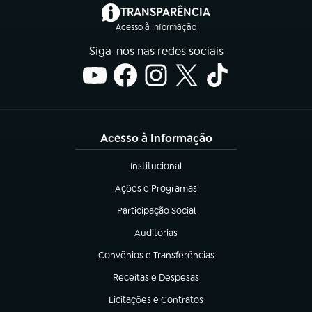
(abre em nova aba)
TRANSPARÊNCIA
Acesso à Informação
Siga-nos nas redes sociais
Acesso à Informação
Institucional
(abre em nova aba)
Ações e Programas
(abre em nova aba)
Participação Social
(abre em nova aba)
Auditorias
(abre em nova aba)
Convênios e Transferências
(abre em nova aba)
Receitas e Despesas
(abre em nova aba)
Licitações e Contratos
(abre em nova aba)