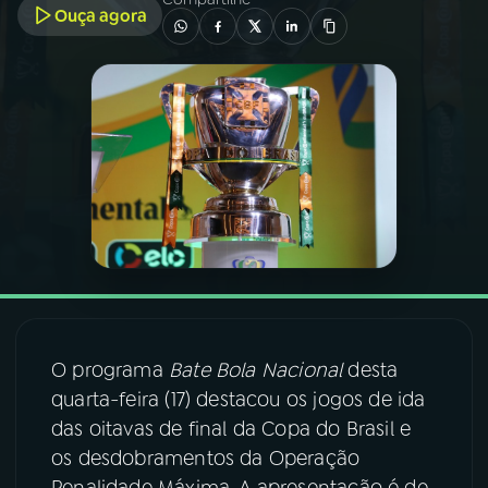
Ouça agora
03
PROGRAMAÇÃO
04
PROGRAMAS
05
PODCASTS
06
VIDEOCASTS
07
ÚLTIMAS
O programa
Bate Bola Nacional
desta
quarta-feira (17) destacou os jogos de ida
08
FESTIVAL DE MÚSICA
das oitavas de final da Copa do Brasil e
os desdobramentos da Operação
ACOMPANHE A RÁDIO NACIONAL
Penalidade Máxima. A apresentação é de