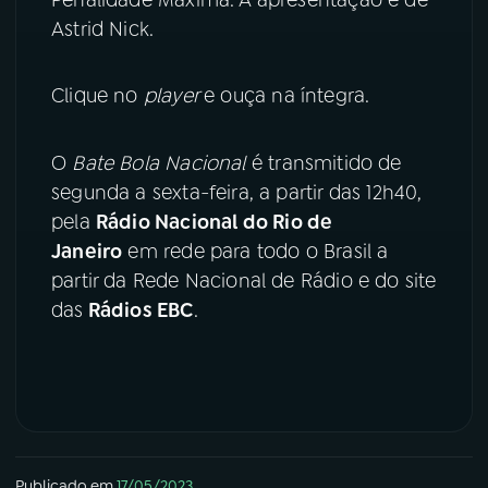
Astrid Nick.
YouTube
Facebook
Clique no
player
e ouça na íntegra.
Instagram
X
TikTok
O
Bate Bola Nacional
é transmitido de
segunda a sexta-feira, a partir das 12h40,
pela
Rádio Nacional do Rio de
Janeiro
em rede para todo o Brasil a
partir da Rede Nacional de Rádio e do site
das
Rádios EBC
.
Publicado em
17/05/2023