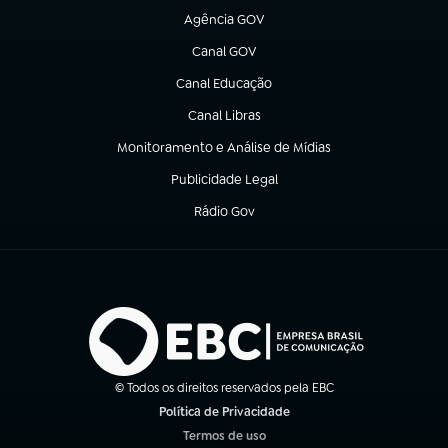
Agência GOV
(abre em nova aba)
Canal GOV
(abre em nova aba)
Canal Educação
(abre em nova aba)
Canal Libras
(abre em nova aba)
Monitoramento e Análise de Mídias
(abre em nova aba)
Publicidade Legal
(abre em nova aba)
Rádio Gov
(abre em nova aba)
© Todos os direitos reservados pela EBC
Política de Privacidade
(abre em nova aba)
Termos de uso
(abre em nova aba)