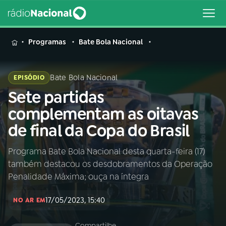
MENU
Programas
Bate Bola Nacional
Bate Bola Nacional
EPISÓDIO
Sete partidas
Buscar
na
complementam as oitavas
Rádio
Buscar
de final da Copa do Brasil
Nacional
Programa Bate Bola Nacional desta quarta-feira (17)
AO VIVO
também destacou os desdobramentos da Operação
Penalidade Máxima; ouça na íntegra
01
INÍCIO
17/05/2023, 15:40
NO AR EM
02
A RÁDIO
Compartilhe