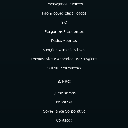
Empregados Públicos
(abre em nova aba)
Informações Classificadas
(abre em nova aba)
SIC
(abre em nova aba)
Perguntas Frequentes
(abre em nova aba)
Dados Abertos
(abre em nova aba)
Sanções Administrativas
(abre em nova aba)
Ferramentas e Aspectos Tecnológicos
(abre em nova aba)
Outras Informações
(abre em nova aba)
A EBC
Quem somos
(abre em nova aba)
Imprensa
(abre em nova aba)
Governança Corporativa
(abre em nova aba)
Contatos
(abre em nova aba)