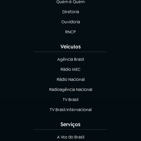
Quem é Quem
(abre em nova aba)
Diretoria
(abre em nova aba)
Ouvidoria
(abre em nova aba)
RNCP
(abre em nova aba)
Veículos
Agência Brasil
(abre em nova aba)
Rádio MEC
(abre em nova aba)
Rádio Nacional
Radioagência Nacional
(abre em nova aba)
TV Brasil
(abre em nova aba)
TV Brasil Internacional
(abre em nova aba)
Serviços
A Voz do Brasil
(abre em nova aba)