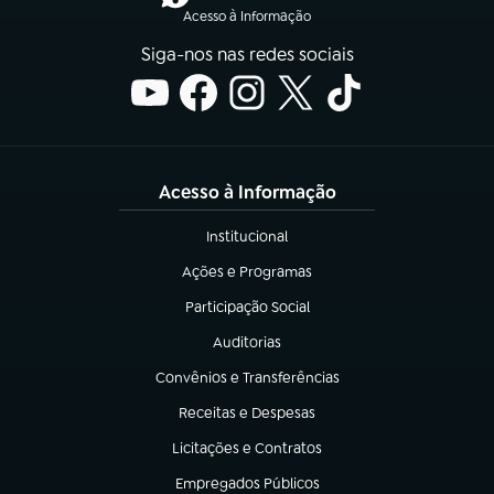
Acesso à Informação
Siga-nos nas redes sociais
Acesso à Informação
Institucional
(abre em nova aba)
Ações e Programas
(abre em nova aba)
Participação Social
(abre em nova aba)
Auditorias
(abre em nova aba)
Convênios e Transferências
(abre em nova aba)
Receitas e Despesas
(abre em nova aba)
Licitações e Contratos
(abre em nova aba)
Empregados Públicos
(abre em nova aba)