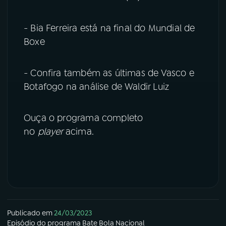
YouTube
Facebook
- Bia Ferreira está na final do Mundial de
Boxe
Instagram
X
TikTok
- Confira também as últimas de Vasco e
Botafogo na análise de Waldir Luiz
Ouça o programa completo
no
player
acima.
Publicado em
24/03/2023
Episódio
do programa
Bate Bola Nacional