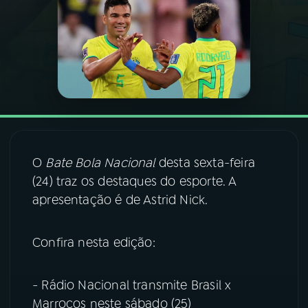
03
PROGRAMAÇÃO
04
PROGRAMAS
05
PODCASTS
O
Bate Bola Nacional
desta sexta-feira
06
VIDEOCASTS
(24) traz os destaques do esporte. A
apresentação é de Astrid Nick.
07
ÚLTIMAS
Confira nesta edição:
08
FESTIVAL DE MÚSICA
- Rádio Nacional transmite Brasil x
Marrocos neste sábado (25)
ACOMPANHE A RÁDIO NACIONAL