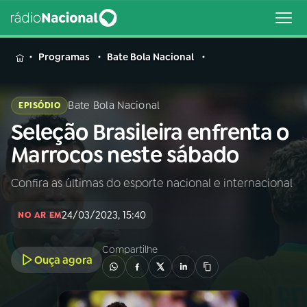
MENU
Programas
Bate Bola Nacional
Bate Bola Nacional
EPISÓDIO
Seleção Brasileira enfrenta o
Buscar
na
Marrocos neste sábado
Rádio
Buscar
Nacional
Confira as últimas do esporte nacional e internacional
AO VIVO
24/03/2023, 15:40
NO AR EM
01
INÍCIO
Compartilhe
Ouça agora
02
A RÁDIO