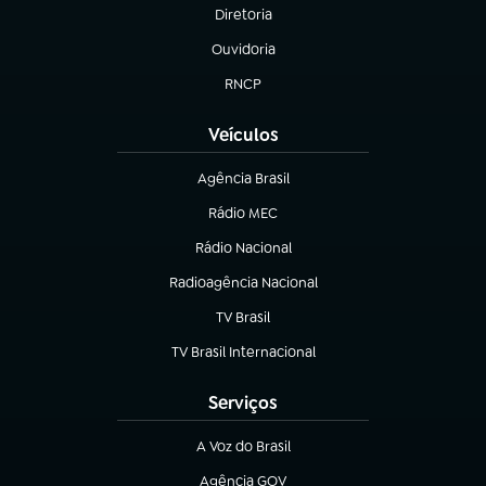
Diretoria
(abre em nova aba)
Ouvidoria
(abre em nova aba)
RNCP
(abre em nova aba)
Veículos
Agência Brasil
(abre em nova aba)
Rádio MEC
(abre em nova aba)
Rádio Nacional
Radioagência Nacional
(abre em nova aba)
TV Brasil
(abre em nova aba)
TV Brasil Internacional
(abre em nova aba)
Serviços
A Voz do Brasil
(abre em nova aba)
Agência GOV