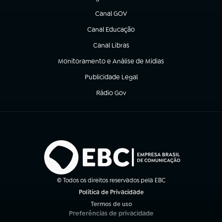
(abre em nova aba)
Canal GOV
(abre em nova aba)
Canal Educação
(abre em nova aba)
Canal Libras
(abre em nova aba)
Monitoramento e Análise de Mídias
(abre em nova aba)
Publicidade Legal
(abre em nova aba)
Rádio Gov
(abre em nova aba)
© Todos os direitos reservados pela EBC
Política de Privacidade
(abre em nova aba)
Termos de uso
(abre em nova aba)
Preferências de privacidade