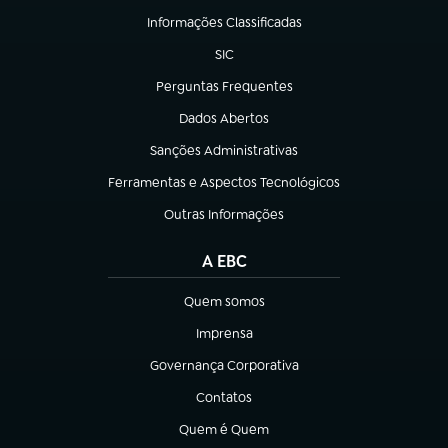
Informações Classificadas
(abre em nova aba)
SIC
(abre em nova aba)
Perguntas Frequentes
(abre em nova aba)
Dados Abertos
(abre em nova aba)
Sanções Administrativas
(abre em nova aba)
Ferramentas e Aspectos Tecnológicos
(abre em nova aba)
Outras Informações
(abre em nova aba)
A EBC
Quem somos
(abre em nova aba)
Imprensa
(abre em nova aba)
Governança Corporativa
(abre em nova aba)
Contatos
(abre em nova aba)
Quem é Quem
(abre em nova aba)