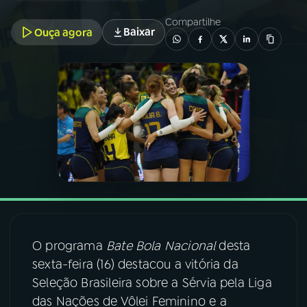
Compartilhe
Baixar
Ouça agora
03
PROGRAMAÇÃO
04
PROGRAMAS
05
PODCASTS
06
VIDEOCASTS
07
ÚLTIMAS
O programa
Bate Bola Nacional
desta
08
FESTIVAL DE MÚSICA
sexta-feira (16) destacou a vitória da
Seleção Brasileira sobre a Sérvia pela Liga
das Nações de Vôlei Feminino e a
ACOMPANHE A RÁDIO NACIONAL