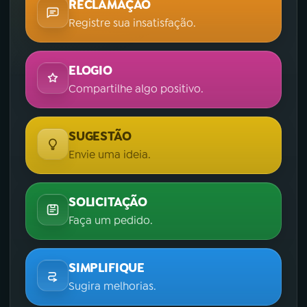
RECLAMAÇÃO
Registre sua insatisfação.
ELOGIO
Compartilhe algo positivo.
SUGESTÃO
Envie uma ideia.
SOLICITAÇÃO
Faça um pedido.
SIMPLIFIQUE
Sugira melhorias.