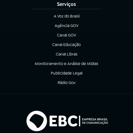
Serviços
A Voz do Brasil
(abre em nova aba)
Agência GOV
(abre em nova aba)
Canal GOV
(abre em nova aba)
Canal Educação
(abre em nova aba)
Canal Libras
(abre em nova aba)
Monitoramento e Análise de Mídias
(abre em nova aba)
Publicidade Legal
(abre em nova aba)
Rádio Gov
(abre em nova aba)