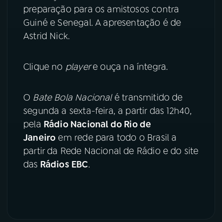
preparação para os amistosos contra
YouTube
Facebook
Guiné e Senegal. A apresentação é de
Astrid Nick.
Instagram
X
Clique no
player
e ouça na íntegra.
TikTok
O
Bate Bola Nacional
é transmitido de
segunda a sexta-feira, a partir das 12h40,
pela
Rádio Nacional do Rio de
Janeiro
em rede para todo o Brasil a
partir da Rede Nacional de Rádio e do site
das
Rádios EBC
.