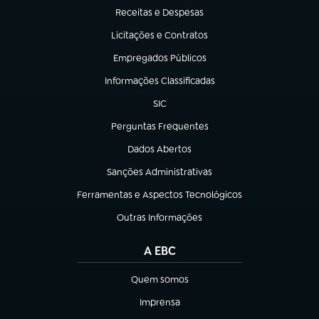
Receitas e Despesas
(abre em nova aba)
Licitações e Contratos
(abre em nova aba)
Empregados Públicos
(abre em nova aba)
Informações Classificadas
(abre em nova aba)
SIC
(abre em nova aba)
Perguntas Frequentes
(abre em nova aba)
Dados Abertos
(abre em nova aba)
Sanções Administrativas
(abre em nova aba)
Ferramentas e Aspectos Tecnológicos
(abre em nova aba)
Outras Informações
(abre em nova aba)
A EBC
Quem somos
(abre em nova aba)
Imprensa
(abre em nova aba)