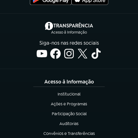
(abre em nova aba)
TRANSPARÊNCIA
Acesso à Informação
Siga-nos nas redes sociais
Acesso à Informação
Institucional
(abre em nova aba)
Ações e Programas
(abre em nova aba)
Participação Social
(abre em nova aba)
Auditorias
(abre em nova aba)
Convênios e Transferências
(abre em nova aba)