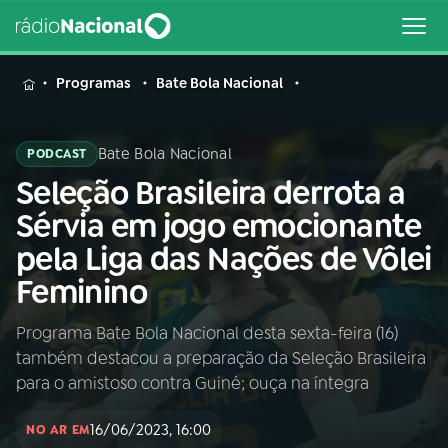
MENU
Programas
Bate Bola Nacional
Bate Bola Nacional
PODCAST
Seleção Brasileira derrota a
Buscar
na
Sérvia em jogo emocionante
Rádio
Buscar
pela Liga das Nações de Vôlei
Nacional
Feminino
AO VIVO
Programa Bate Bola Nacional desta sexta-feira (16)
também destacou a preparação da Seleção Brasileira
01
INÍCIO
para o amistoso contra Guiné; ouça na íntegra
16/06/2023, 16:00
02
A RÁDIO
NO AR EM