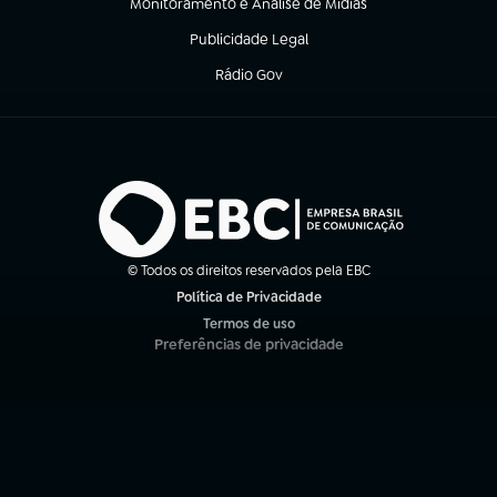
Monitoramento e Análise de Mídias
(abre em nova aba)
Publicidade Legal
(abre em nova aba)
Rádio Gov
(abre em nova aba)
© Todos os direitos reservados pela EBC
Política de Privacidade
(abre em nova aba)
Termos de uso
(abre em nova aba)
Preferências de privacidade