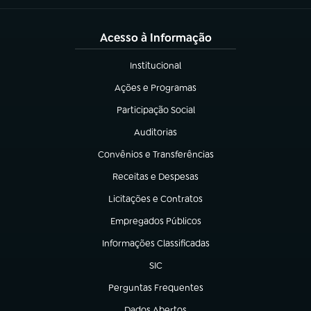
Acesso à Informação
Institucional
(abre em nova aba)
Ações e Programas
(abre em nova aba)
Participação Social
(abre em nova aba)
Auditorias
(abre em nova aba)
Convênios e Transferências
(abre em nova aba)
Receitas e Despesas
(abre em nova aba)
Licitações e Contratos
(abre em nova aba)
Empregados Públicos
(abre em nova aba)
Informações Classificadas
(abre em nova aba)
SIC
(abre em nova aba)
Perguntas Frequentes
(abre em nova aba)
Dados Abertos