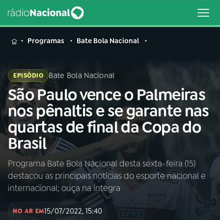
MENU
Programas
Bate Bola Nacional
Bate Bola Nacional
EPISÓDIO
São Paulo vence o Palmeiras
Buscar
na
nos pênaltis e se garante nas
Rádio
Buscar
quartas de final da Copa do
Nacional
Brasil
AO VIVO
Programa Bate Bola Nacional desta sexta-feira (15)
destacou as principais notícias do esporte nacional e
01
INÍCIO
internacional; ouça na íntegra
15/07/2022, 15:40
02
A RÁDIO
NO AR EM