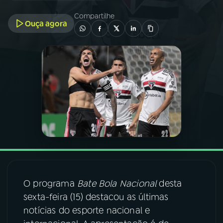
Compartilhe
Ouça agora
03
PROGRAMAÇÃO
04
PROGRAMAS
05
PODCASTS
06
VIDEOCASTS
07
ÚLTIMAS
O programa
Bate Bola Nacional
desta
08
FESTIVAL DE MÚSICA
sexta-feira (15) destacou as últimas
notícias do esporte nacional e
ACOMPANHE A RÁDIO NACIONAL