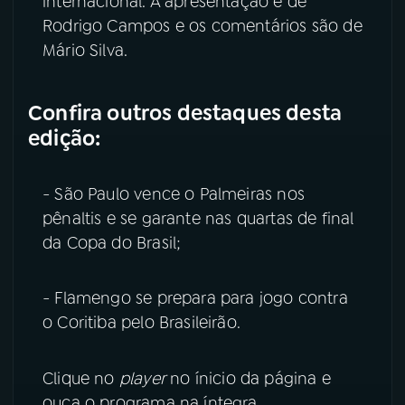
internacional. A apresentação é de
Rodrigo Campos e os comentários são de
YouTube
Facebook
Mário Silva.
Instagram
X
Confira outros destaques desta
TikTok
edição:
- São Paulo vence o Palmeiras nos
pênaltis e se garante nas quartas de final
da Copa do Brasil;
- Flamengo se prepara para jogo contra
o Coritiba pelo Brasileirão.
Clique no
player
no ínicio da página e
ouça o programa na íntegra.