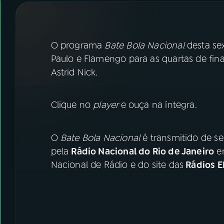
07
ÚLTIMAS
08
FESTIVAL DE MÚSICA
O programa
Bate Bola Nacional
desta sex
Paulo e Flamengo para as quartas de fina
ACOMPANHE A RÁDIO NACIONAL
Astrid Nick.
YouTube
Facebook
Clique no
player
e ouça na íntegra.
Instagram
X
O
Bate Bola Nacional
é transmitido de se
TikTok
pela
Rádio Nacional do Rio de Janeiro
em
Nacional de Rádio e do site das
Rádios E