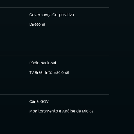
Governança Corporativa
(abre em nova aba)
Diretoria
(abre em nova aba)
Rádio Nacional
TV Brasil Internacional
(abre em nova aba)
Canal GOV
(abre em nova aba)
Monitoramento e Análise de Mídias
(abre em nova aba)