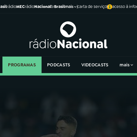
asil
rádio
MEC
rádio
Nacional
tv
Brasil
carta de serviço
acesso à inf
mais
PROGRAMAS
PODCASTS
VIDEOCASTS
mais