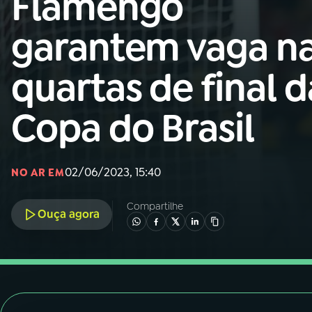
Flamengo
Nacional
garantem vaga n
01
INÍCIO
quartas de final d
02
A RÁDIO
Copa do Brasil
03
PROGRAMAÇÃO
02/06/2023, 15:40
NO AR EM
04
PROGRAMAS
Compartilhe
Ouça agora
05
PODCASTS
06
VIDEOCASTS