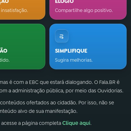
ÇÃO
ELOGIO
 insatisfação.
Compartilhe algo positivo.
ÇÃO
SIMPLIFIQUE
dido.
Sugira melhorias.
 mas é com a EBC que estará dialogando. O Fala.BR é
m a administração pública, por meio das Ouvidorias.
 conteúdos ofertados ao cidadão. Por isso, não se
onteúdo alvo de sua manifestação.
Clique aqui
, acesse a página completa
.