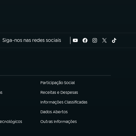
Siga-nos nas redes sociais
Participação Social
(abre em nova aba)
as
Receitas e Despesas
(abre em nova aba)
Informações Classificadas
(abre em nova aba)
Dados Abertos
(abre em nova aba)
Tecnológicos
Outras Informações
(abre em nova aba)