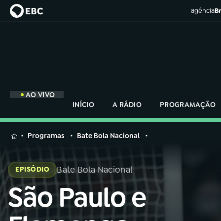
agência
Br
AO VIVO
INÍCIO
A RÁDIO
PROGRAMAÇÃO
MENU
Programas
Bate Bola Nacional
Buscar
na
Bate Bola Nacional
EPISÓDIO
Rádio
Buscar
Nacional
São Paulo e
Buscar
na
Rádio
AO VIVO