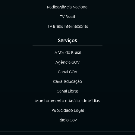
Radioagência Nacional
(abre em nova aba)
TV Brasil
(abre em nova aba)
TV Brasil Internacional
(abre em nova aba)
Serviços
A Voz do Brasil
(abre em nova aba)
Agência GOV
(abre em nova aba)
Canal GOV
(abre em nova aba)
Canal Educação
(abre em nova aba)
Canal Libras
(abre em nova aba)
Monitoramento e Análise de Mídias
(abre em nova aba)
Publicidade Legal
(abre em nova aba)
Rádio Gov
(abre em nova aba)