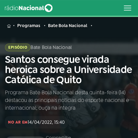
MENU
Programas
Bate Bola Nacional
Bate Bola Nacional
EPISÓDIO
Santos consegue virada
Buscar
na
heroica sobre a Universidade
Rádio
Buscar
Católica de Quito
Nacional
Programa Bate Bola Nacional desta quinta-feira (14)
AO VIVO
destacou as principais notícias do esporte nacional e
internacional; ouça na íntegra
01
INÍCIO
14/04/2022, 15:40
NO AR EM
02
A RÁDIO
Compartilhe