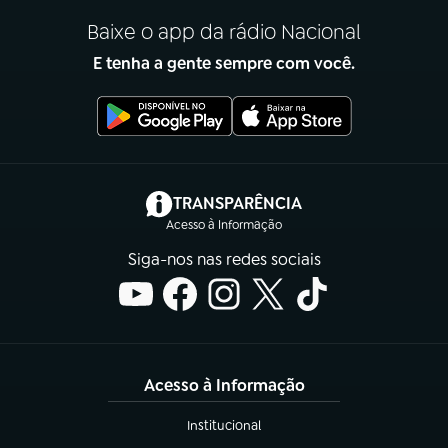
Baixe o app da rádio Nacional
E tenha a gente sempre com você.
(abre em nova aba)
TRANSPARÊNCIA
Acesso à Informação
Siga-nos nas redes sociais
Acesso à Informação
Institucional
(abre em nova aba)