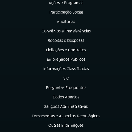
Ações e Programas
(abre em nova aba)
Participação Social
(abre em nova aba)
Auditorias
(abre em nova aba)
Convênios e Transferências
(abre em nova aba)
Receitas e Despesas
(abre em nova aba)
Licitações e Contratos
(abre em nova aba)
Empregados Públicos
(abre em nova aba)
Informações Classificadas
(abre em nova aba)
SIC
(abre em nova aba)
Perguntas Frequentes
(abre em nova aba)
Dados Abertos
(abre em nova aba)
Sanções Administrativas
(abre em nova aba)
Ferramentas e Aspectos Tecnológicos
(abre em nova aba)
Outras Informações
(abre em nova aba)