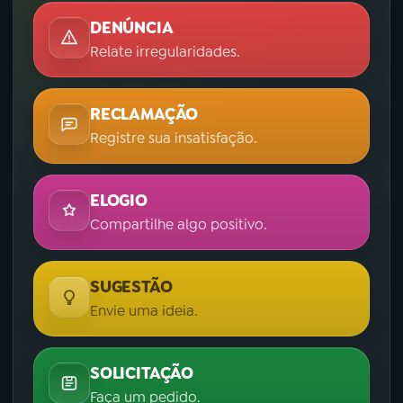
DENÚNCIA
Relate irregularidades.
RECLAMAÇÃO
Registre sua insatisfação.
ELOGIO
Compartilhe algo positivo.
SUGESTÃO
Envie uma ideia.
SOLICITAÇÃO
Faça um pedido.