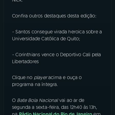
Nick.
YouTube
Facebook
Confira outros destaques desta edição:
Instagram
X
- Santos consegue virada heroica sobre a
TikTok
Universidade Católica de Quito;
- Corinthians vence o Deportivo Cali pela
Libertadores
Clique no
player
acima e ouça o
programa na íntegra.
O
Bate Bola Nacional
vai ao ar de
segunda a sexta-feira, das 12h40 às 13h,
na
Rádio Nacional do Rio de Janeiro
em