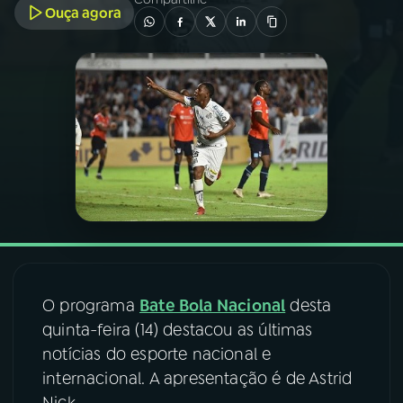
Ouça agora
03
PROGRAMAÇÃO
04
PROGRAMAS
05
PODCASTS
06
VIDEOCASTS
07
ÚLTIMAS
O programa
Bate Bola Nacional
desta
quinta-feira (14) destacou as últimas
08
FESTIVAL DE MÚSICA
notícias do esporte nacional e
internacional. A apresentação é de Astrid
ACOMPANHE A RÁDIO NACIONAL