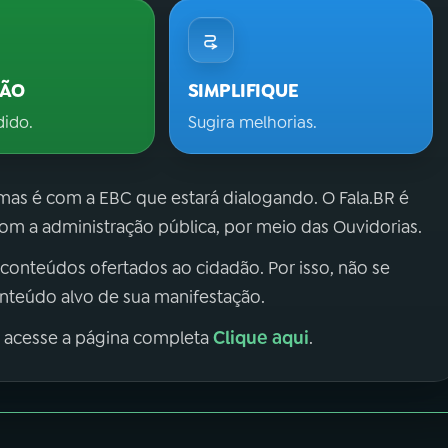
ÇÃO
SIMPLIFIQUE
dido.
Sugira melhorias.
 mas é com a EBC que estará dialogando. O Fala.BR é
m a administração pública, por meio das Ouvidorias.
 conteúdos ofertados ao cidadão. Por isso, não se
onteúdo alvo de sua manifestação.
Clique aqui
, acesse a página completa
.