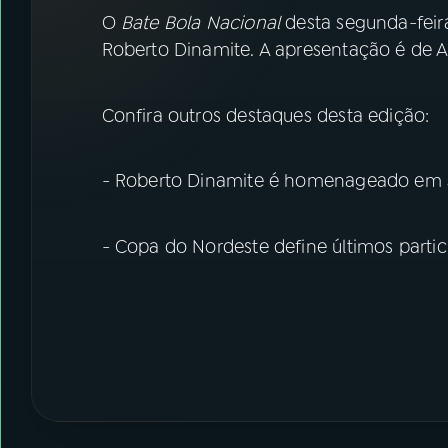
07
ÚLTIMAS
O
Bate Bola Nacional
desta segunda-feir
Roberto Dinamite. A apresentação é de As
08
FESTIVAL DE MÚSICA
Confira outros destaques desta edição:
ACOMPANHE A RÁDIO NACIONAL
YouTube
- Roberto Dinamite é homenageado em S
Facebook
Instagram
X
- Copa do Nordeste define últimos partic
TikTok