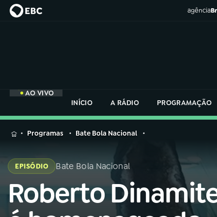
agência
Br
AO VIVO
INÍCIO
A RÁDIO
PROGRAMAÇÃO
MENU
Programas
Bate Bola Nacional
Buscar
na
Bate Bola Nacional
EPISÓDIO
Rádio
Buscar
Nacional
Roberto Dinamit
Buscar
na
Rádio
AO VIVO