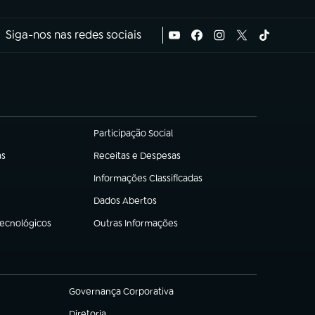
Siga-nos nas redes sociais
Participação Social
(abre em nova aba)
as
Receitas e Despesas
(abre em nova aba)
Informações Classificadas
(abre em nova aba)
Dados Abertos
(abre em nova aba)
Tecnológicos
Outras Informações
(abre em nova aba)
Governança Corporativa
(abre em nova aba)
Diretoria