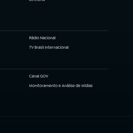
(abre em nova aba)
Rádio Nacional
TV Brasil Internacional
(abre em nova aba)
Canal GOV
(abre em nova aba)
Monitoramento e Análise de Mídias
(abre em nova aba)