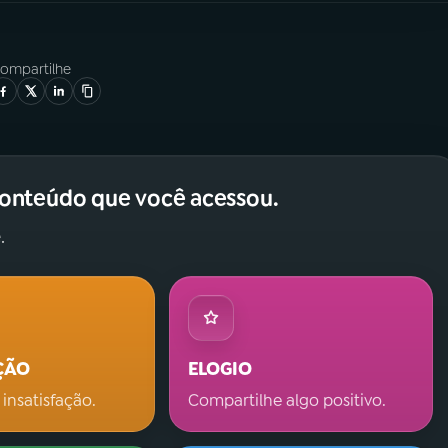
ompartilhe
conteúdo que você acessou.
.
ÇÃO
ELOGIO
 insatisfação.
Compartilhe algo positivo.