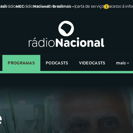
asil
rádio
MEC
rádio
Nacional
tv
Brasil
carta de serviço
acesso à inf
mais
PROGRAMAS
PODCASTS
VIDEOCASTS
mais
e