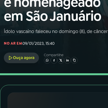
é homenageado
Nacional
em São Januário
01
INÍCIO
02
A RÁDIO
Ídolo vascaíno faleceu no domingo (8), de câncer
09/01/2023, 15:40
NO AR EM
03
PROGRAMAÇÃO
Compartilhe
Ouça agora
04
PROGRAMAS
05
PODCASTS
06
VIDEOCASTS