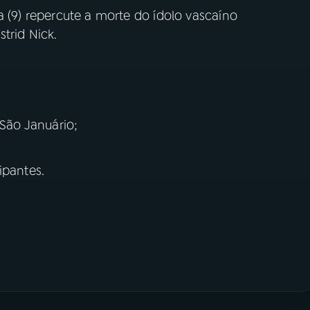
a (9) repercute a morte do ídolo vascaíno
trid Nick.
ão Januário;
ipantes.