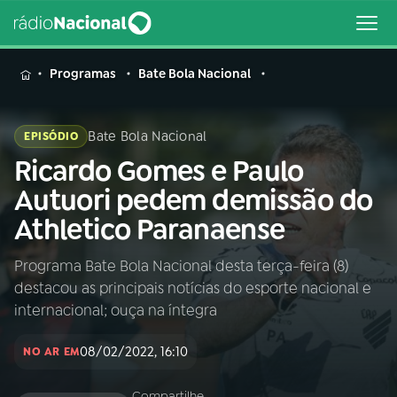
MENU
Programas
Bate Bola Nacional
Bate Bola Nacional
EPISÓDIO
Ricardo Gomes e Paulo
Buscar
na
Autuori pedem demissão do
Rádio
Buscar
Athletico Paranaense
Nacional
Programa Bate Bola Nacional desta terça-feira (8)
AO VIVO
destacou as principais notícias do esporte nacional e
internacional; ouça na íntegra
01
INÍCIO
08/02/2022, 16:10
NO AR EM
02
A RÁDIO
Compartilhe