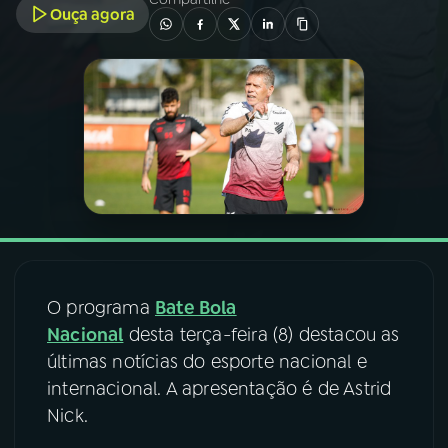
Ouça agora
03
PROGRAMAÇÃO
04
PROGRAMAS
05
PODCASTS
06
VIDEOCASTS
O programa
Bate Bola
07
ÚLTIMAS
Nacional
desta terça-feira (8) destacou as
últimas notícias do esporte nacional e
08
FESTIVAL DE MÚSICA
internacional. A apresentação é de Astrid
Nick.
ACOMPANHE A RÁDIO NACIONAL