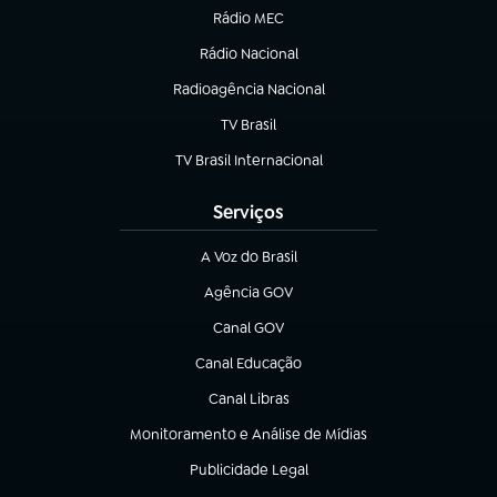
Rádio MEC
(abre em nova aba)
Rádio Nacional
Radioagência Nacional
(abre em nova aba)
TV Brasil
(abre em nova aba)
TV Brasil Internacional
(abre em nova aba)
Serviços
A Voz do Brasil
(abre em nova aba)
Agência GOV
(abre em nova aba)
Canal GOV
(abre em nova aba)
Canal Educação
(abre em nova aba)
Canal Libras
(abre em nova aba)
Monitoramento e Análise de Mídias
(abre em nova aba)
Publicidade Legal
(abre em nova aba)