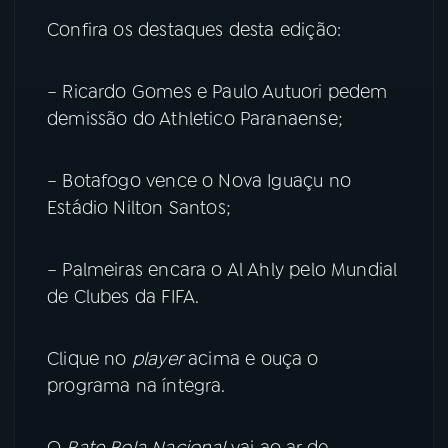
Confira os destaques desta edição:
YouTube
Facebook
Instagram
X
– Ricardo Gomes e Paulo Autuori pedem
demissão do Athletico Paranaense;
TikTok
– Botafogo vence o Nova Iguaçu no
Estádio Nilton Santos;
– Palmeiras encara o Al Ahly pelo Mundial
de Clubes da FIFA.
Clique no
player
acima e ouça o
programa na íntegra.
O
Bate Bola Nacional
vai ao ar de