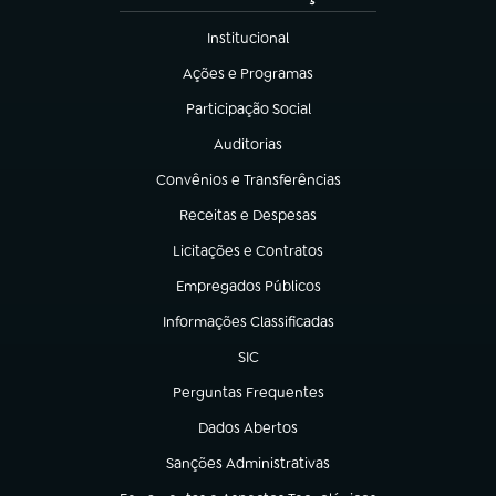
Institucional
(abre em nova aba)
Ações e Programas
(abre em nova aba)
Participação Social
(abre em nova aba)
Auditorias
(abre em nova aba)
Convênios e Transferências
(abre em nova aba)
Receitas e Despesas
(abre em nova aba)
Licitações e Contratos
(abre em nova aba)
Empregados Públicos
(abre em nova aba)
Informações Classificadas
(abre em nova aba)
SIC
(abre em nova aba)
Perguntas Frequentes
(abre em nova aba)
Dados Abertos
(abre em nova aba)
Sanções Administrativas
(abre em nova aba)