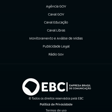
Agência GOV
(abre em nova aba)
Canal GOV
(abre em nova aba)
Canal Educação
(abre em nova aba)
Canal Libras
(abre em nova aba)
Monitoramento e Análise de Mídias
(abre em nova aba)
Publicidade Legal
(abre em nova aba)
Rádio Gov
(abre em nova aba)
© Todos os direitos reservados pela EBC
Política de Privacidade
(abre em nova aba)
Termos de uso