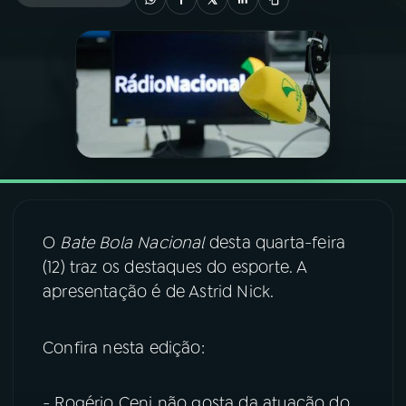
03
PROGRAMAÇÃO
04
PROGRAMAS
05
PODCASTS
06
VIDEOCASTS
O
Bate Bola Nacional
desta quarta-feira
(12) traz os destaques do esporte. A
07
ÚLTIMAS
apresentação é de Astrid Nick.
08
FESTIVAL DE MÚSICA
Confira nesta edição:
ACOMPANHE A RÁDIO NACIONAL
- Rogério Ceni não gosta da atuação do