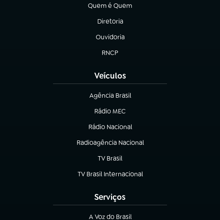
Quem é Quem
(abre em nova aba)
Diretoria
(abre em nova aba)
Ouvidoria
(abre em nova aba)
RNCP
(abre em nova aba)
Veículos
Agência Brasil
(abre em nova aba)
Rádio MEC
(abre em nova aba)
Rádio Nacional
Radioagência Nacional
(abre em nova aba)
TV Brasil
(abre em nova aba)
TV Brasil Internacional
(abre em nova aba)
Serviços
A Voz do Brasil
(abre em nova aba)