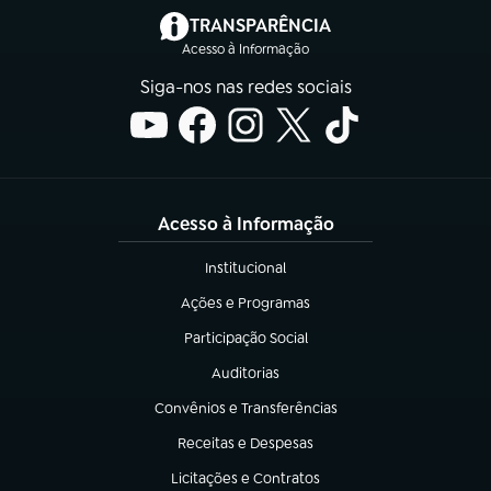
(abre em nova aba)
TRANSPARÊNCIA
Acesso à Informação
Siga-nos nas redes sociais
Acesso à Informação
Institucional
(abre em nova aba)
Ações e Programas
(abre em nova aba)
Participação Social
(abre em nova aba)
Auditorias
(abre em nova aba)
Convênios e Transferências
(abre em nova aba)
Receitas e Despesas
(abre em nova aba)
Licitações e Contratos
(abre em nova aba)