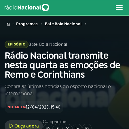
MENU
Programas
Bate Bola Nacional
Bate Bola Nacional
EPISÓDIO
Rádio Nacional transmite
Buscar
na
nesta quarta as emoções de
Rádio
Buscar
Remo e Corinthians
Nacional
Confira as últimas notícias do esporte nacional e
AO VIVO
internacional
01
INÍCIO
12/04/2023, 15:40
NO AR EM
Compartilhe
02
A RÁDIO
Ouça agora