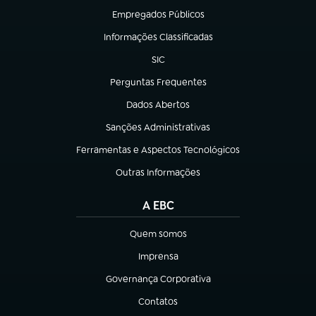
Empregados Públicos
(abre em nova aba)
Informações Classificadas
(abre em nova aba)
SIC
(abre em nova aba)
Perguntas Frequentes
(abre em nova aba)
Dados Abertos
(abre em nova aba)
Sanções Administrativas
(abre em nova aba)
Ferramentas e Aspectos Tecnológicos
(abre em nova aba)
Outras Informações
(abre em nova aba)
A EBC
Quem somos
(abre em nova aba)
Imprensa
(abre em nova aba)
Governança Corporativa
(abre em nova aba)
Contatos
(abre em nova aba)