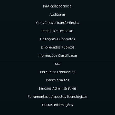
Participação Social
(abre em nova aba)
Auditorias
(abre em nova aba)
Convênios e Transferências
(abre em nova aba)
Receitas e Despesas
(abre em nova aba)
Licitações e Contratos
(abre em nova aba)
Empregados Públicos
(abre em nova aba)
Informações Classificadas
(abre em nova aba)
SIC
(abre em nova aba)
Perguntas Frequentes
(abre em nova aba)
Dados Abertos
(abre em nova aba)
Sanções Administrativas
(abre em nova aba)
Ferramentas e Aspectos Tecnológicos
(abre em nova aba)
Outras Informações
(abre em nova aba)