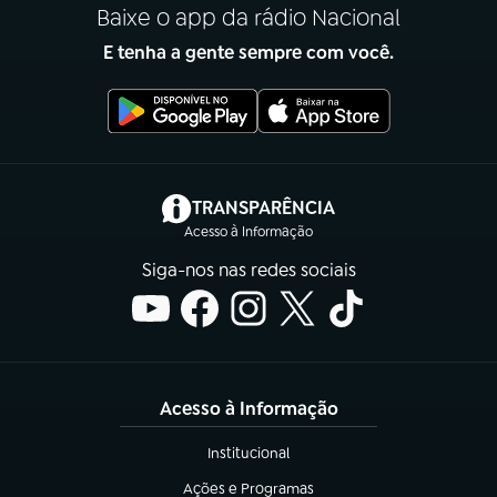
Baixe o app da rádio Nacional
E tenha a gente sempre com você.
(abre em nova aba)
TRANSPARÊNCIA
Acesso à Informação
Siga-nos nas redes sociais
Acesso à Informação
Institucional
(abre em nova aba)
Ações e Programas
(abre em nova aba)