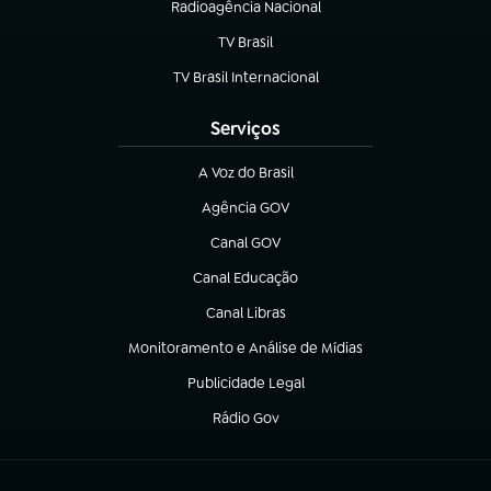
Radioagência Nacional
(abre em nova aba)
TV Brasil
(abre em nova aba)
TV Brasil Internacional
(abre em nova aba)
Serviços
A Voz do Brasil
(abre em nova aba)
Agência GOV
(abre em nova aba)
Canal GOV
(abre em nova aba)
Canal Educação
(abre em nova aba)
Canal Libras
(abre em nova aba)
Monitoramento e Análise de Mídias
(abre em nova aba)
Publicidade Legal
(abre em nova aba)
Rádio Gov
(abre em nova aba)