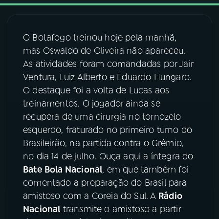
03
PROGRAMAÇÃO
O Botafogo treinou hoje pela manhã,
mas Oswaldo de Oliveira não apareceu.
04
PROGRAMAS
As atividades foram comandadas por Jair
Ventura, Luiz Alberto e Eduardo Hungaro.
05
PODCASTS
O destaque foi a volta de Lucas aos
treinamentos. O jogador ainda se
recupera de uma cirurgia no tornozelo
06
VIDEOCASTS
esquerdo, fraturado no primeiro turno do
Brasileirão, na partida contra o Grêmio,
07
ÚLTIMAS
no dia 14 de julho. Ouça aqui a íntegra do
Bate Bola Nacional
, em que também foi
comentado a preparação do Brasil para
08
FESTIVAL DE MÚSICA
amistoso com a Coreia do Sul. A
Rádio
Nacional
transmite o amistoso a partir
ACOMPANHE A RÁDIO NACIONAL