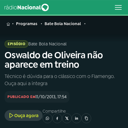
MENU
Programas
Bate Bola Nacional
Bate Bola Nacional
EPISÓDIO
Oswaldo de Oliveira não
Buscar
na
aparece em treino
Rádio
Buscar
Nacional
Técnico é dúvida para o clássico com o Flamengo.
Ouça aqui a íntegra
AO VIVO
11/10/2013, 17:54
PUBLICADO EM
01
INÍCIO
Compartilhe
Ouça agora
02
A RÁDIO