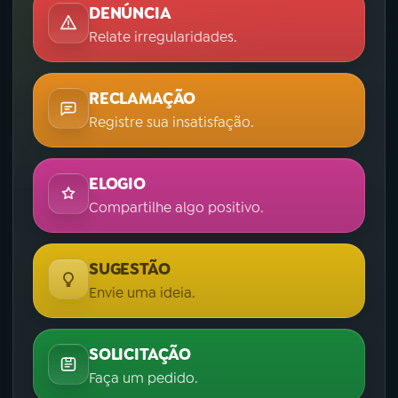
DENÚNCIA
Relate irregularidades.
RECLAMAÇÃO
Registre sua insatisfação.
ELOGIO
Compartilhe algo positivo.
SUGESTÃO
Envie uma ideia.
SOLICITAÇÃO
Faça um pedido.