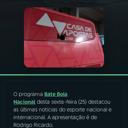
03
PROGRAMAÇÃO
04
PROGRAMAS
05
PODCASTS
06
VIDEOCASTS
07
ÚLTIMAS
O programa
Bate Bola
Nacional
desta sexta-feira (25) destacou
08
FESTIVAL DE MÚSICA
as últimas notícias do esporte nacional e
internacional. A apresentação é de
Rodrigo Ricardo.
ACOMPANHE A RÁDIO NACIONAL