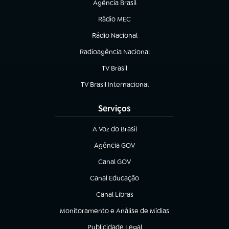
Agência Brasil
(abre em nova aba)
Rádio MEC
(abre em nova aba)
Rádio Nacional
Radioagência Nacional
(abre em nova aba)
TV Brasil
(abre em nova aba)
TV Brasil Internacional
(abre em nova aba)
Serviços
A Voz do Brasil
(abre em nova aba)
Agência GOV
(abre em nova aba)
Canal GOV
(abre em nova aba)
Canal Educação
(abre em nova aba)
Canal Libras
(abre em nova aba)
Monitoramento e Análise de Mídias
(abre em nova aba)
Publicidade Legal