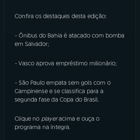
YouTube
Facebook
Confira os destaques desta edição:
Instagram
X
- Ônibus do Bahia é atacado com bomba
em Salvador;
TikTok
- Vasco aprova empréstimo milionário;
- São Paulo empata sem gols com o
Campinense e se classifica para a
segunda fase da Copa do Brasil.
Clique no
player
acima e ouça o
programa na íntegra.