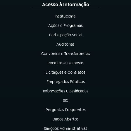
Acesso à Informação
Institucional
(abre em nova aba)
Ações e Programas
(abre em nova aba)
Participação Social
(abre em nova aba)
Auditorias
(abre em nova aba)
Convênios e Transferências
(abre em nova aba)
Receitas e Despesas
(abre em nova aba)
Licitações e Contratos
(abre em nova aba)
Empregados Públicos
(abre em nova aba)
Informações Classificadas
(abre em nova aba)
SIC
(abre em nova aba)
Perguntas Frequentes
(abre em nova aba)
Dados Abertos
(abre em nova aba)
Sanções Administrativas
(abre em nova aba)