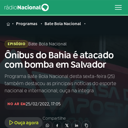
MENU
Programas
Bate Bola Nacional
Bate Bola Nacional
EPISÓDIO
Ônibus do Bahia é atacado
Buscar
na
com bomba em Salvador
Rádio
Buscar
Nacional
Programa Bate Bola Nacional desta sexta-feira (25)
também destacou as principais notícias do esporte
AO VIVO
nacional e internacional; ouça na íntegra
25/02/2022, 17:05
01
INÍCIO
NO AR EM
Compartilhe
Ouça agora
02
A RÁDIO