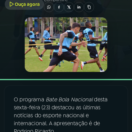
Ouça agora
03
PROGRAMAÇÃO
04
PROGRAMAS
05
PODCASTS
06
VIDEOCASTS
07
ÚLTIMAS
O programa
Bate Bola Nacional
desta
sexta-feira (23) destacou as últimas
08
FESTIVAL DE MÚSICA
notícias do esporte nacional e
internacional. A apresentação é de
ACOMPANHE A RÁDIO NACIONAL
Rodrigo Ricardo.