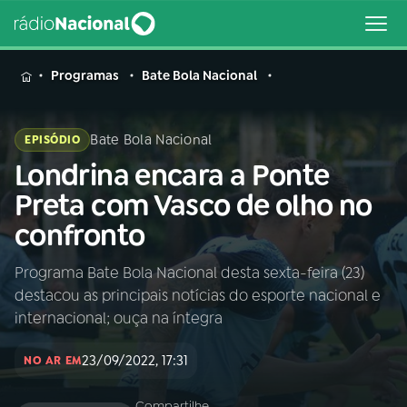
MENU
Programas
Bate Bola Nacional
Bate Bola Nacional
EPISÓDIO
Londrina encara a Ponte
Buscar
na
Preta com Vasco de olho no
Rádio
Buscar
confronto
Nacional
Programa Bate Bola Nacional desta sexta-feira (23)
AO VIVO
destacou as principais notícias do esporte nacional e
internacional; ouça na íntegra
01
INÍCIO
23/09/2022, 17:31
NO AR EM
02
A RÁDIO
Compartilhe