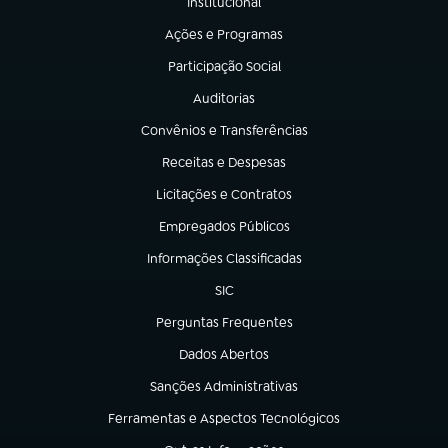
Institucional
(abre em nova aba)
Ações e Programas
(abre em nova aba)
Participação Social
(abre em nova aba)
Auditorias
(abre em nova aba)
Convênios e Transferências
(abre em nova aba)
Receitas e Despesas
(abre em nova aba)
Licitações e Contratos
(abre em nova aba)
Empregados Públicos
(abre em nova aba)
Informações Classificadas
(abre em nova aba)
SIC
(abre em nova aba)
Perguntas Frequentes
(abre em nova aba)
Dados Abertos
(abre em nova aba)
Sanções Administrativas
(abre em nova aba)
Ferramentas e Aspectos Tecnológicos
(abre em nova aba)