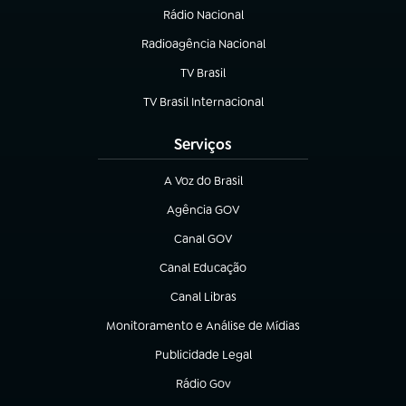
Rádio Nacional
Radioagência Nacional
(abre em nova aba)
TV Brasil
(abre em nova aba)
TV Brasil Internacional
(abre em nova aba)
Serviços
A Voz do Brasil
(abre em nova aba)
Agência GOV
(abre em nova aba)
Canal GOV
(abre em nova aba)
Canal Educação
(abre em nova aba)
Canal Libras
(abre em nova aba)
Monitoramento e Análise de Mídias
(abre em nova aba)
Publicidade Legal
(abre em nova aba)
Rádio Gov
(abre em nova aba)