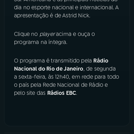
dia no esporte nacional e internacional. A
YouTube
Facebook
apresentação é de Astrid Nick.
Instagram
X
Clique no
player
acima e ouça o
programa na íntegra.
TikTok
O programa é transmitido pela
Rádio
Nacional do Rio de Janeiro
, de segunda
a sexta-feira, às 12h40, em rede para todo
o país pela Rede Nacional de Rádio e
pelo site das
Rádios EBC
.