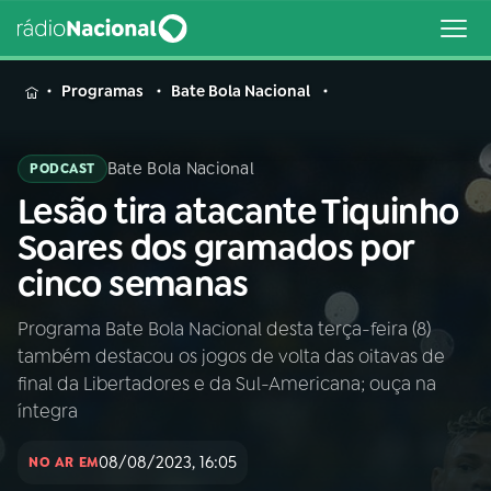
MENU
Programas
Bate Bola Nacional
Bate Bola Nacional
PODCAST
Lesão tira atacante Tiquinho
Buscar
na
Soares dos gramados por
Rádio
Buscar
cinco semanas
Nacional
Programa Bate Bola Nacional desta terça-feira (8)
AO VIVO
também destacou os jogos de volta das oitavas de
final da Libertadores e da Sul-Americana; ouça na
01
INÍCIO
íntegra
08/08/2023, 16:05
NO AR EM
02
A RÁDIO