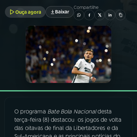
Compartilhe
Baixar
Ouça agora
03
PROGRAMAÇÃO
04
PROGRAMAS
05
PODCASTS
06
VIDEOCASTS
07
ÚLTIMAS
O programa
Bate Bola Nacional
desta
08
FESTIVAL DE MÚSICA
terça-feira (8) destacou os jogos de volta
das oitavas de final da Libertadores e da
ACOMPANHE A RÁDIO NACIONAL
Sul-Americana e as principais notícias do