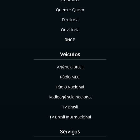
(abre em nova aba)
Quem é Quem
(abre em nova aba)
Diretoria
(abre em nova aba)
Ouvidoria
(abre em nova aba)
RNCP
(abre em nova aba)
Veículos
Agência Brasil
(abre em nova aba)
Rádio MEC
(abre em nova aba)
Rádio Nacional
Radioagência Nacional
(abre em nova aba)
TV Brasil
(abre em nova aba)
TV Brasil Internacional
(abre em nova aba)
Serviços