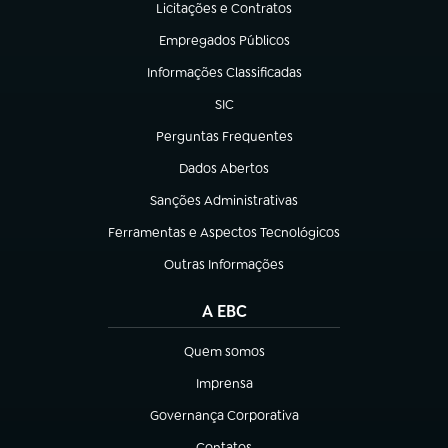
Licitações e Contratos
(abre em nova aba)
Empregados Públicos
(abre em nova aba)
Informações Classificadas
(abre em nova aba)
SIC
(abre em nova aba)
Perguntas Frequentes
(abre em nova aba)
Dados Abertos
(abre em nova aba)
Sanções Administrativas
(abre em nova aba)
Ferramentas e Aspectos Tecnológicos
(abre em nova aba)
Outras Informações
(abre em nova aba)
A EBC
Quem somos
(abre em nova aba)
Imprensa
(abre em nova aba)
Governança Corporativa
(abre em nova aba)
Contatos