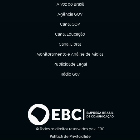
A Voz do Brasil
(abre em nova aba)
Agência GOV
(abre em nova aba)
Canal GOV
(abre em nova aba)
Canal Educação
(abre em nova aba)
Canal Libras
(abre em nova aba)
Monitoramento e Análise de Mídias
(abre em nova aba)
Publicidade Legal
(abre em nova aba)
Rádio Gov
(abre em nova aba)
© Todos os direitos reservados pela EBC
Política de Privacidade
(abre em nova aba)