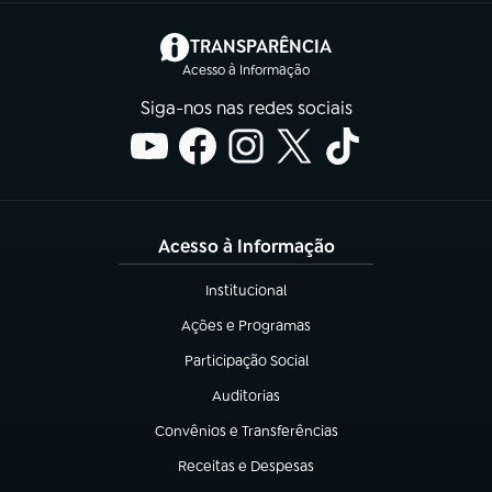
(abre em nova aba)
TRANSPARÊNCIA
Acesso à Informação
Siga-nos nas redes sociais
Acesso à Informação
Institucional
(abre em nova aba)
Ações e Programas
(abre em nova aba)
Participação Social
(abre em nova aba)
Auditorias
(abre em nova aba)
Convênios e Transferências
(abre em nova aba)
Receitas e Despesas
(abre em nova aba)