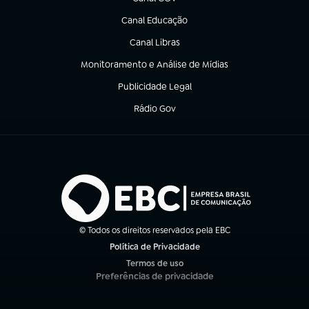
(abre em nova aba)
Canal Educação
(abre em nova aba)
Canal Libras
(abre em nova aba)
Monitoramento e Análise de Mídias
(abre em nova aba)
Publicidade Legal
(abre em nova aba)
Rádio Gov
(abre em nova aba)
© Todos os direitos reservados pela EBC
Política de Privacidade
(abre em nova aba)
Termos de uso
(abre em nova aba)
Preferências de privacidade