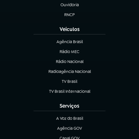
Ouvidoria
(abre em nova aba)
RNCP
(abre em nova aba)
Veículos
Agência Brasil
(abre em nova aba)
Rádio MEC
(abre em nova aba)
Rádio Nacional
Radioagência Nacional
(abre em nova aba)
TV Brasil
(abre em nova aba)
TV Brasil Internacional
(abre em nova aba)
Serviços
A Voz do Brasil
(abre em nova aba)
Agência GOV
(abre em nova aba)
Canal GOV