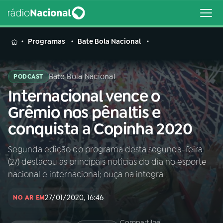
MENU
Programas
Bate Bola Nacional
Bate Bola Nacional
PODCAST
Internacional vence o
Buscar
na
Grêmio nos pênaltis e
Rádio
Buscar
conquista a Copinha 2020
Nacional
Segunda edição do programa desta segunda-feira
AO VIVO
(27) destacou as principais notícias do dia no esporte
nacional e internacional; ouça na íntegra
01
INÍCIO
27/01/2020, 16:46
NO AR EM
02
A RÁDIO
Compartilhe