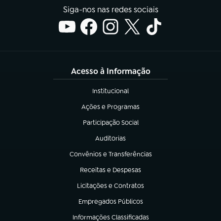
Siga-nos nas redes sociais
Acesso à Informação
Institucional
(abre em nova aba)
Ações e Programas
(abre em nova aba)
Participação Social
(abre em nova aba)
Auditorias
(abre em nova aba)
Convênios e Transferências
(abre em nova aba)
Receitas e Despesas
(abre em nova aba)
Licitações e Contratos
(abre em nova aba)
Empregados Públicos
(abre em nova aba)
Informações Classificadas
(abre em nova aba)