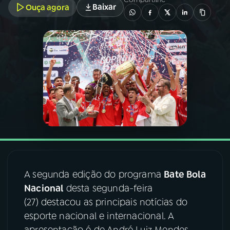
Baixar
Ouça agora
03
PROGRAMAÇÃO
04
PROGRAMAS
05
PODCASTS
06
VIDEOCASTS
07
ÚLTIMAS
A segunda edição do programa
Bate Bola
Nacional
desta segunda-feira
08
FESTIVAL DE MÚSICA
(27) destacou as principais notícias do
esporte nacional e internacional. A
ACOMPANHE A RÁDIO NACIONAL
apresentação é de André Luiz Mendes.