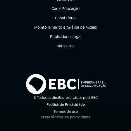
(abre em nova aba)
Canal Educação
(abre em nova aba)
Canal Libras
(abre em nova aba)
Monitoramento e Análise de Mídias
(abre em nova aba)
Publicidade Legal
(abre em nova aba)
Rádio Gov
(abre em nova aba)
© Todos os direitos reservados pela EBC
Política de Privacidade
(abre em nova aba)
Termos de uso
(abre em nova aba)
Preferências de privacidade