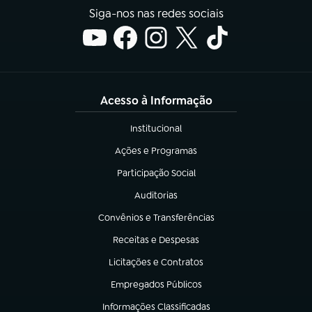
Siga-nos nas redes sociais
Acesso à Informação
Institucional
(abre em nova aba)
Ações e Programas
(abre em nova aba)
Participação Social
(abre em nova aba)
Auditorias
(abre em nova aba)
Convênios e Transferências
(abre em nova aba)
Receitas e Despesas
(abre em nova aba)
Licitações e Contratos
(abre em nova aba)
Empregados Públicos
(abre em nova aba)
Informações Classificadas
(abre em nova aba)