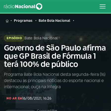
MENU
Programas
Bate Bola Nacional
Bate Bola Nacional
EPISÓDIO
Governo de São Paulo afirma
Buscar
na
que GP Brasil de Fórmula 1
Rádio
Buscar
terá 100% de público
Nacional
Programa Bate Bola Nacional desta segunda-feira (16)
AO VIVO
destacou as principais notícias do esporte nacional e
internacional; ouça na íntegra
01
INÍCIO
16/08/2021, 16:26
NO AR EM
02
A RÁDIO
Compartilhe