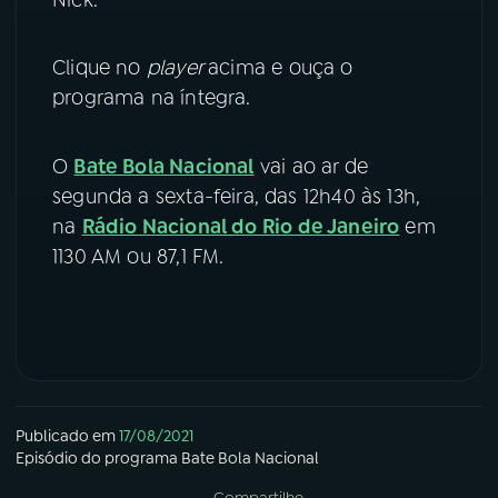
YouTube
Facebook
Clique no
player
acima e ouça o
programa na íntegra.
Instagram
X
TikTok
O
Bate Bola Nacional
vai ao ar de
segunda a sexta-feira, das 12h40 às 13h,
na
Rádio Nacional do Rio de Janeiro
em
1130 AM ou 87,1 FM.
Publicado em
17/08/2021
Episódio
do programa
Bate Bola Nacional