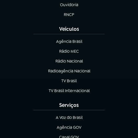
Ouvidoria
(abre em nova aba)
RNCP
(abre em nova aba)
Veículos
Agência Brasil
(abre em nova aba)
Rádio MEC
(abre em nova aba)
Rádio Nacional
Radioagência Nacional
(abre em nova aba)
TV Brasil
(abre em nova aba)
TV Brasil Internacional
(abre em nova aba)
Serviços
A Voz do Brasil
(abre em nova aba)
Agência GOV
(abre em nova aba)
Canal GOV