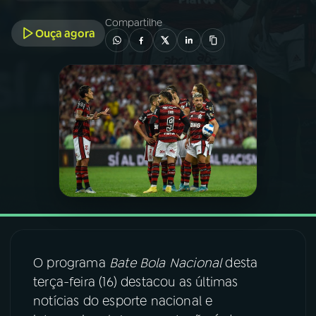
Compartilhe
Ouça agora
03
PROGRAMAÇÃO
04
PROGRAMAS
05
PODCASTS
06
VIDEOCASTS
07
ÚLTIMAS
O programa
Bate Bola Nacional
desta
08
FESTIVAL DE MÚSICA
terça-feira (16) destacou as últimas
notícias do esporte nacional e
ACOMPANHE A RÁDIO NACIONAL