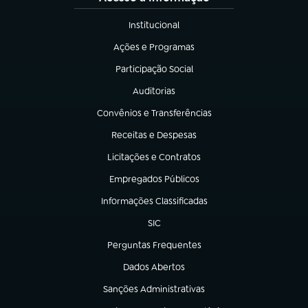
Institucional
(abre em nova aba)
Ações e Programas
(abre em nova aba)
Participação Social
(abre em nova aba)
Auditorias
(abre em nova aba)
Convênios e Transferências
(abre em nova aba)
Receitas e Despesas
(abre em nova aba)
Licitações e Contratos
(abre em nova aba)
Empregados Públicos
(abre em nova aba)
Informações Classificadas
(abre em nova aba)
SIC
(abre em nova aba)
Perguntas Frequentes
(abre em nova aba)
Dados Abertos
(abre em nova aba)
Sanções Administrativas
(abre em nova aba)