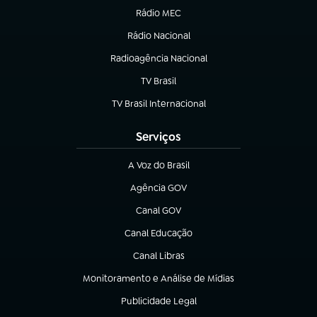
Rádio MEC
(abre em nova aba)
Rádio Nacional
Radioagência Nacional
(abre em nova aba)
TV Brasil
(abre em nova aba)
TV Brasil Internacional
(abre em nova aba)
Serviços
A Voz do Brasil
(abre em nova aba)
Agência GOV
(abre em nova aba)
Canal GOV
(abre em nova aba)
Canal Educação
(abre em nova aba)
Canal Libras
(abre em nova aba)
Monitoramento e Análise de Mídias
(abre em nova aba)
Publicidade Legal
(abre em nova aba)