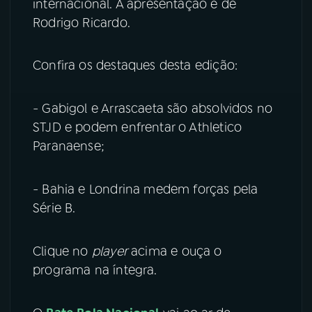
internacional. A apresentação é de
Rodrigo Ricardo.
YouTube
Facebook
Instagram
X
Confira os destaques desta edição:
TikTok
- Gabigol e Arrascaeta são absolvidos no
STJD e podem enfrentar o Athletico
Paranaense;
- Bahia e Londrina medem forças pela
Série B.
Clique no
player
acima e ouça o
programa na íntegra.