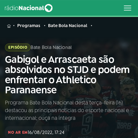
MENU
Programas
Bate Bola Nacional
Bate Bola Nacional
EPISÓDIO
Gabigol e Arrascaeta são
Buscar
na
absolvidos no STJD e podem
Rádio
Buscar
enfrentar o Athletico
Nacional
Paranaense
AO VIVO
Programa Bate Bola Nacional desta terça-feira (16)
destacou as principais notícias do esporte nacional e
01
INÍCIO
internacional; ouça na íntegra
16/08/2022, 17:24
02
A RÁDIO
NO AR EM