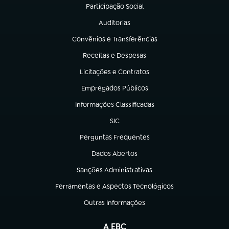
Participação Social
(abre em nova aba)
Auditorias
(abre em nova aba)
Convênios e Transferências
(abre em nova aba)
Receitas e Despesas
(abre em nova aba)
Licitações e Contratos
(abre em nova aba)
Empregados Públicos
(abre em nova aba)
Informações Classificadas
(abre em nova aba)
SIC
(abre em nova aba)
Perguntas Frequentes
(abre em nova aba)
Dados Abertos
(abre em nova aba)
Sanções Administrativas
(abre em nova aba)
Ferramentas e Aspectos Tecnológicos
(abre em nova aba)
Outras Informações
(abre em nova aba)
A EBC