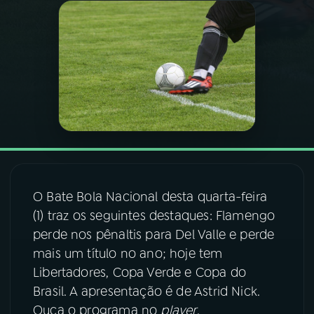
03
PROGRAMAÇÃO
04
PROGRAMAS
05
PODCASTS
06
VIDEOCASTS
O Bate Bola Nacional desta quarta-feira
(1) traz os seguintes destaques: Flamengo
07
ÚLTIMAS
perde nos pênaltis para Del Valle e perde
mais um título no ano; hoje tem
08
FESTIVAL DE MÚSICA
Libertadores, Copa Verde e Copa do
Brasil. A apresentação é de Astrid Nick.
Ouça o programa no
player
.
ACOMPANHE A RÁDIO NACIONAL