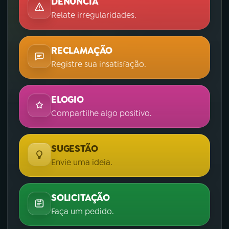
DENÚNCIA
Relate irregularidades.
RECLAMAÇÃO
Registre sua insatisfação.
ELOGIO
Compartilhe algo positivo.
SUGESTÃO
Envie uma ideia.
SOLICITAÇÃO
Faça um pedido.