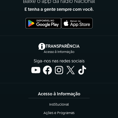
Baixe o app da rádio Nacional
E tenha a gente sempre com você.
(abre em nova aba)
TRANSPARÊNCIA
Acesso à Informação
Siga-nos nas redes sociais
Acesso à Informação
Institucional
(abre em nova aba)
Ações e Programas
(abre em nova aba)