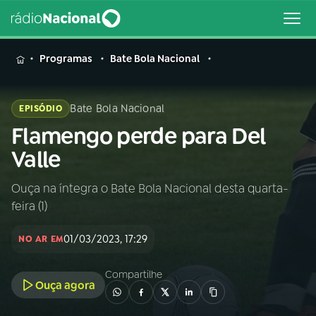
MENU
Programas
Bate Bola Nacional
Bate Bola Nacional
EPISÓDIO
Flamengo perde para Del
Buscar
na
Valle
Rádio
Buscar
Nacional
Ouça na íntegra o Bate Bola Nacional desta quarta-
feira (1)
AO VIVO
01/03/2023, 17:29
NO AR EM
01
INÍCIO
Compartilhe
Ouça agora
02
A RÁDIO