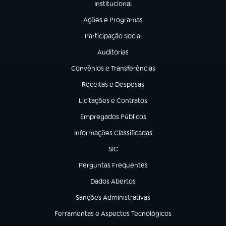
Institucional
(abre em nova aba)
Ações e Programas
(abre em nova aba)
Participação Social
(abre em nova aba)
Auditorias
(abre em nova aba)
Convênios e Transferências
(abre em nova aba)
Receitas e Despesas
(abre em nova aba)
Licitações e Contratos
(abre em nova aba)
Empregados Públicos
(abre em nova aba)
Informações Classificadas
(abre em nova aba)
SIC
(abre em nova aba)
Perguntas Frequentes
(abre em nova aba)
Dados Abertos
(abre em nova aba)
Sanções Administrativas
(abre em nova aba)
Ferramentas e Aspectos Tecnológicos
(abre em nova aba)