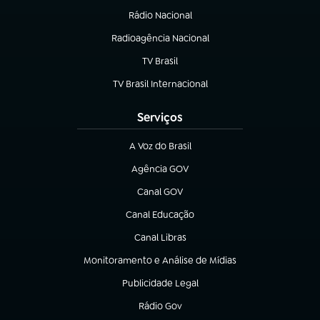
Rádio Nacional
Radioagência Nacional
(abre em nova aba)
TV Brasil
(abre em nova aba)
TV Brasil Internacional
(abre em nova aba)
Serviços
A Voz do Brasil
(abre em nova aba)
Agência GOV
(abre em nova aba)
Canal GOV
(abre em nova aba)
Canal Educação
(abre em nova aba)
Canal Libras
(abre em nova aba)
Monitoramento e Análise de Mídias
(abre em nova aba)
Publicidade Legal
(abre em nova aba)
Rádio Gov
(abre em nova aba)