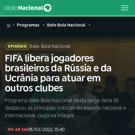
MENU
Programas
Bate Bola Nacional
Bate Bola Nacional
EPISÓDIO
FIFA libera jogadores
Buscar
na
brasileiros da Rússia e da
Rádio
Buscar
Ucrânia para atuar em
Nacional
outros clubes
AO VIVO
Programa Bate Bola Nacional desta terça-feira (8)
destacou as principais notícias do esporte nacional e
01
INÍCIO
internacional; ouça na íntegra
08/03/2022, 15:40
02
A RÁDIO
NO AR EM