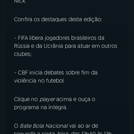
Nick.
YouTube
Facebook
Confira os destaques desta edição:
Instagram
X
- FIFA libera jogadores brasileiros da
TikTok
Rússia e da Ucrânia para atuar em outros
clubes;
- CBF inicia debates sobre fim da
violência no futebol
Clique no
player
acima e ouça o
programa na íntegra.
O
Bate Bola Nacional
vai ao ar de
segunda a sexta-feira, das 12h40 às 13h,