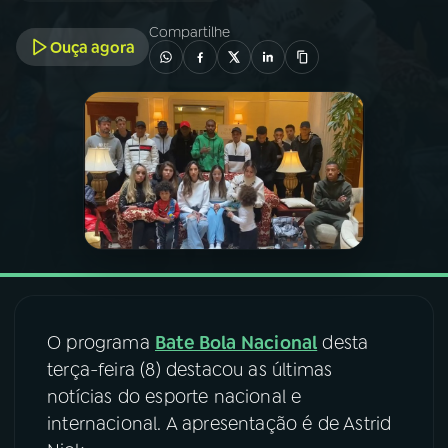
Compartilhe
Ouça agora
03
PROGRAMAÇÃO
04
PROGRAMAS
05
PODCASTS
06
VIDEOCASTS
07
ÚLTIMAS
O programa
Bate Bola Nacional
desta
terça-feira (8) destacou as últimas
08
FESTIVAL DE MÚSICA
notícias do esporte nacional e
internacional. A apresentação é de Astrid
ACOMPANHE A RÁDIO NACIONAL