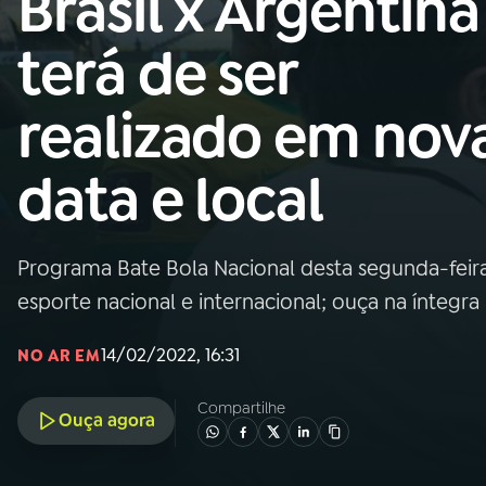
Brasil x Argentina
Nacional
terá de ser
01
INÍCIO
realizado em nov
02
A RÁDIO
data e local
03
PROGRAMAÇÃO
Programa Bate Bola Nacional desta segunda-feira (
04
PROGRAMAS
esporte nacional e internacional; ouça na íntegra
05
PODCASTS
14/02/2022, 16:31
NO AR EM
Compartilhe
Ouça agora
06
VIDEOCASTS