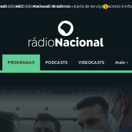
asil
rádio
MEC
rádio
Nacional
tv
Brasil
carta de serviço
acesso à inf
mais
PROGRAMAS
PODCASTS
VIDEOCASTS
mais