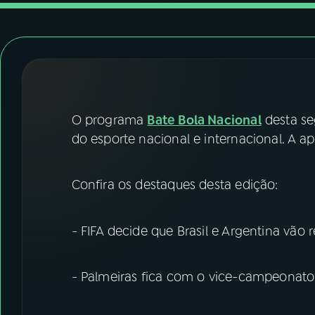
07
ÚLTIMAS
08
FESTIVAL DE MÚSICA
ACOMPANHE A RÁDIO NACIONAL
O programa
Bate Bola Nacional
desta se
YouTube
Facebook
do esporte nacional e internacional. A ap
Instagram
X
Confira os destaques desta edição:
TikTok
- FIFA decide que Brasil e Argentina vão
- Palmeiras fica com o vice-campeonato 