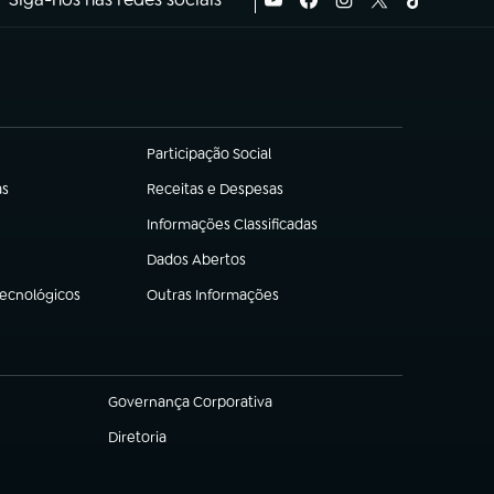
Participação Social
(abre em nova aba)
as
Receitas e Despesas
(abre em nova aba)
Informações Classificadas
(abre em nova aba)
Dados Abertos
(abre em nova aba)
Tecnológicos
Outras Informações
(abre em nova aba)
Governança Corporativa
(abre em nova aba)
Diretoria
(abre em nova aba)