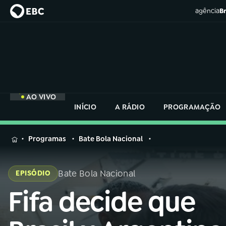
agência
Br
AO VIVO
INÍCIO
A RÁDIO
PROGRAMAÇÃO
MENU
Programas
Bate Bola Nacional
Buscar
na
Bate Bola Nacional
EPISÓDIO
Rádio
Buscar
Nacional
Fifa decide que
Buscar
na
Rádio
AO VIVO