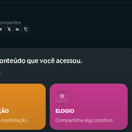
ompartilhe
conteúdo que você acessou.
.
ÇÃO
ELOGIO
 insatisfação.
Compartilhe algo positivo.