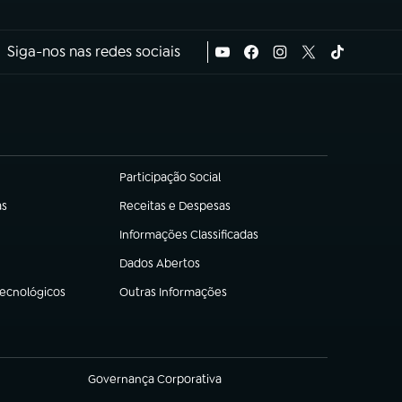
Siga-nos nas redes sociais
Participação Social
(abre em nova aba)
as
Receitas e Despesas
(abre em nova aba)
Informações Classificadas
(abre em nova aba)
Dados Abertos
(abre em nova aba)
Tecnológicos
Outras Informações
(abre em nova aba)
Governança Corporativa
(abre em nova aba)