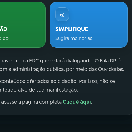
ÇÃO
SIMPLIFIQUE
dido.
Sugira melhorias.
 mas é com a EBC que estará dialogando. O Fala.BR é
m a administração pública, por meio das Ouvidorias.
 conteúdos ofertados ao cidadão. Por isso, não se
onteúdo alvo de sua manifestação.
Clique aqui
, acesse a página completa
.