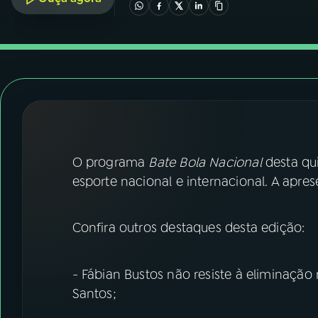
07
ÚLTIMAS
08
FESTIVAL DE MÚSICA
ACOMPANHE A RÁDIO NACIONAL
YouTube
Facebook
O programa
Bate Bola Nacional
desta qui
Instagram
X
esporte nacional e internacional. A apr
TikTok
Confira outros destaques desta edição:
- Fábian Bustos não resiste à eliminaçã
Santos;