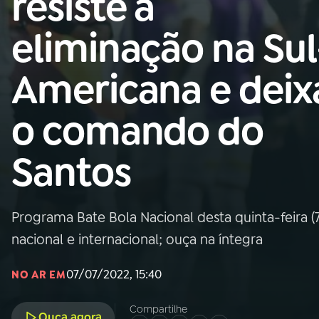
resiste à
Nacional
eliminação na Sul
01
INÍCIO
Americana e deix
02
A RÁDIO
o comando do
03
PROGRAMAÇÃO
Santos
04
PROGRAMAS
Programa Bate Bola Nacional desta quinta-feira (7
05
PODCASTS
nacional e internacional; ouça na íntegra
07/07/2022, 15:40
NO AR EM
06
VIDEOCASTS
Compartilhe
Ouça agora