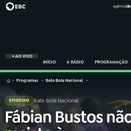
agência
Br
AO VIVO
INÍCIO
A RÁDIO
PROGRAMAÇÃO
MENU
Programas
Bate Bola Nacional
Buscar
na
Bate Bola Nacional
EPISÓDIO
Rádio
Buscar
Nacional
Fábian Bustos nã
Buscar
na
Rádio
AO VIVO