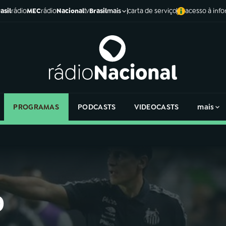
asil
rádio
MEC
rádio
Nacional
tv
Brasil
carta de serviço
acesso à inf
mais
PROGRAMAS
PODCASTS
VIDEOCASTS
mais
o