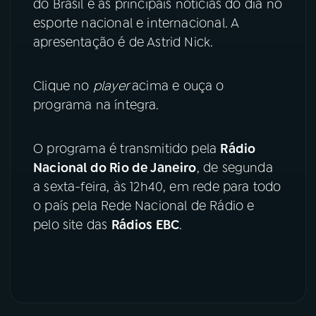
do Brasil e as principais notícias do dia no
esporte nacional e internacional. A
YouTube
Facebook
apresentação é de Astrid Nick.
Instagram
X
Clique no
player
acima e ouça o
TikTok
programa na íntegra.
O programa é transmitido pela
Rádio
Nacional do Rio de Janeiro
, de segunda
a sexta-feira, às 12h40, em rede para todo
o país pela Rede Nacional de Rádio e
pelo site das
Rádios EBC
.