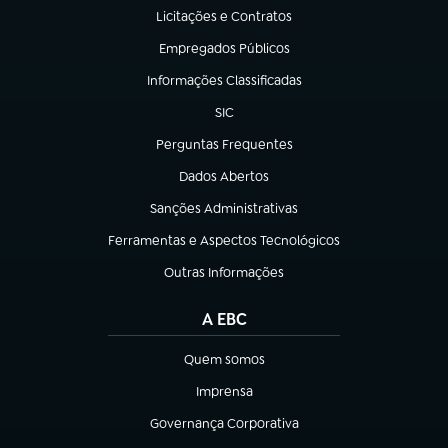
Licitações e Contratos
(abre em nova aba)
Empregados Públicos
(abre em nova aba)
Informações Classificadas
(abre em nova aba)
SIC
(abre em nova aba)
Perguntas Frequentes
(abre em nova aba)
Dados Abertos
(abre em nova aba)
Sanções Administrativas
(abre em nova aba)
Ferramentas e Aspectos Tecnológicos
(abre em nova aba)
Outras Informações
(abre em nova aba)
A EBC
Quem somos
(abre em nova aba)
Imprensa
(abre em nova aba)
Governança Corporativa
(abre em nova aba)