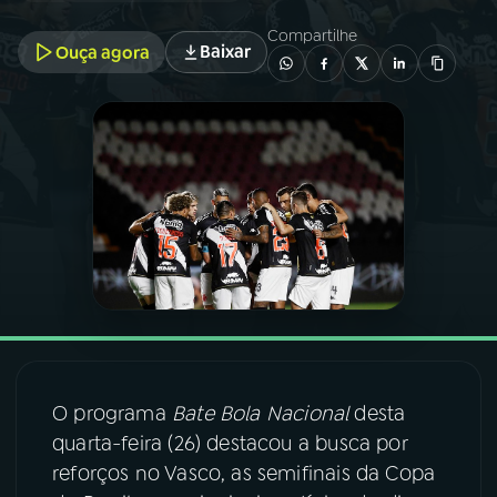
Compartilhe
Baixar
Ouça agora
03
PROGRAMAÇÃO
04
PROGRAMAS
05
PODCASTS
06
VIDEOCASTS
07
ÚLTIMAS
O programa
Bate Bola Nacional
desta
08
FESTIVAL DE MÚSICA
quarta-feira (26) destacou a busca por
reforços no Vasco, as semifinais da Copa
ACOMPANHE A RÁDIO NACIONAL