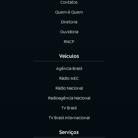
Contatos
(abre em nova aba)
Quem é Quem
(abre em nova aba)
Diretoria
(abre em nova aba)
Ouvidoria
(abre em nova aba)
RNCP
(abre em nova aba)
Veículos
Agência Brasil
(abre em nova aba)
Rádio MEC
(abre em nova aba)
Rádio Nacional
Radioagência Nacional
(abre em nova aba)
TV Brasil
(abre em nova aba)
TV Brasil Internacional
(abre em nova aba)
Serviços