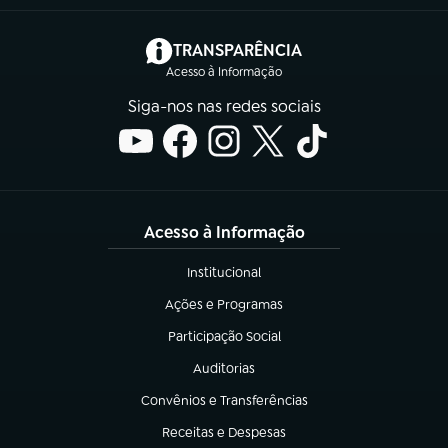
(abre em nova aba)
TRANSPARÊNCIA
Acesso à Informação
Siga-nos nas redes sociais
Acesso à Informação
Institucional
(abre em nova aba)
Ações e Programas
(abre em nova aba)
Participação Social
(abre em nova aba)
Auditorias
(abre em nova aba)
Convênios e Transferências
(abre em nova aba)
Receitas e Despesas
(abre em nova aba)