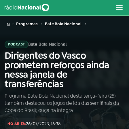
MENU
Programas
Bate Bola Nacional
Bate Bola Nacional
PODCAST
Dirigentes do Vasco
Buscar
na
prometem reforços ainda
Rádio
Buscar
nessa janela de
Nacional
transferências
AO VIVO
Programa Bate Bola Nacional desta terça-feira (25)
também destacou os jogos de ida das semifinais da
01
INÍCIO
Copa do Brasil; ouça na íntegra
26/07/2023, 16:38
02
A RÁDIO
NO AR EM