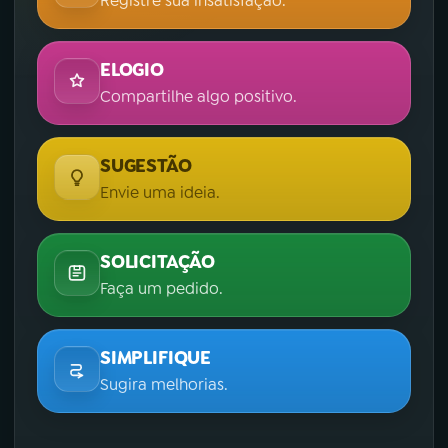
Registre sua insatisfação.
ELOGIO
Compartilhe algo positivo.
SUGESTÃO
Envie uma ideia.
SOLICITAÇÃO
Faça um pedido.
SIMPLIFIQUE
Sugira melhorias.