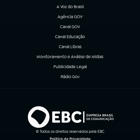
A Voz do Brasil
(abre em nova aba)
Agência GOV
(abre em nova aba)
Canal GOV
(abre em nova aba)
Canal Educação
(abre em nova aba)
Canal Libras
(abre em nova aba)
Monitoramento e Análise de Mídias
(abre em nova aba)
Publicidade Legal
(abre em nova aba)
Rádio Gov
(abre em nova aba)
© Todos os direitos reservados pela EBC
Política de Privacidade