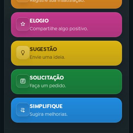
Registre sua insatisfação.
ELOGIO
Compartilhe algo positivo.
SUGESTÃO
Envie uma ideia.
SOLICITAÇÃO
Faça um pedido.
SIMPLIFIQUE
Sugira melhorias.