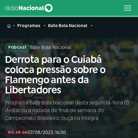
MENU
Programas
Bate Bola Nacional
Bate Bola Nacional
PODCAST
Derrota para o Cuiabá
Buscar
na
coloca pressão sobre o
Rádio
Buscar
Flamengo antes da
Nacional
Libertadores
AO VIVO
Programa Bate Bola Nacional desta segunda-feira (7)
destacou a rodada de final de semana do
01
INÍCIO
Campeonato Brasileiro; ouça na íntegra
07/08/2023, 16:00
02
A RÁDIO
NO AR EM