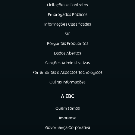
Licitações e Contratos
(abre em nova aba)
Empregados Públicos
(abre em nova aba)
Informações Classificadas
(abre em nova aba)
SIC
(abre em nova aba)
Perguntas Frequentes
(abre em nova aba)
Dados Abertos
(abre em nova aba)
Sanções Administrativas
(abre em nova aba)
Ferramentas e Aspectos Tecnológicos
(abre em nova aba)
Outras Informações
(abre em nova aba)
A EBC
Quem somos
(abre em nova aba)
Imprensa
(abre em nova aba)
Governança Corporativa
(abre em nova aba)