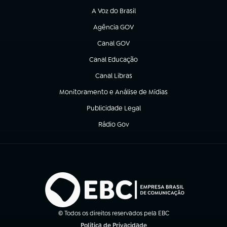
A Voz do Brasil
(abre em nova aba)
Agência GOV
(abre em nova aba)
Canal GOV
(abre em nova aba)
Canal Educação
(abre em nova aba)
Canal Libras
(abre em nova aba)
Monitoramento e Análise de Mídias
(abre em nova aba)
Publicidade Legal
(abre em nova aba)
Rádio Gov
(abre em nova aba)
© Todos os direitos reservados pela EBC
Política de Privacidade