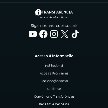
(abre em nova aba)
TRANSPARÊNCIA
Acesso à Informação
Siga-nos nas redes sociais
Acesso à Informação
Institucional
(abre em nova aba)
Ações e Programas
(abre em nova aba)
Participação Social
(abre em nova aba)
Auditorias
(abre em nova aba)
Convênios e Transferências
(abre em nova aba)
Receitas e Despesas
(abre em nova aba)