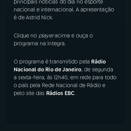
principais notícias do dia no esporte
nacional e internacional. A apresentação
YouTube
Facebook
é de Astrid Nick.
Instagram
X
Clique no
player
acima e ouça o
TikTok
programa na íntegra.
O programa é transmitido pela
Rádio
Nacional do Rio de Janeiro
, de segunda
a sexta-feira, às 12h40, em rede para todo
o país pela Rede Nacional de Rádio e
pelo site das
Rádios EBC
.