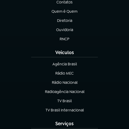
Contatos
(abre em nova aba)
Quem é Quem
(abre em nova aba)
Diretoria
(abre em nova aba)
Ouvidoria
(abre em nova aba)
RNCP
(abre em nova aba)
Veículos
Agência Brasil
(abre em nova aba)
Rádio MEC
(abre em nova aba)
Rádio Nacional
Radioagência Nacional
(abre em nova aba)
TV Brasil
(abre em nova aba)
TV Brasil Internacional
(abre em nova aba)
Serviços