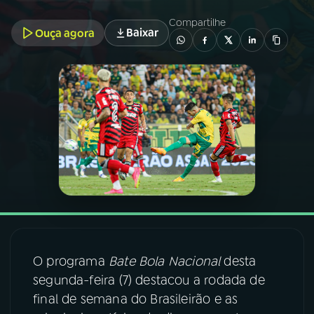
Compartilhe
Baixar
Ouça agora
03
PROGRAMAÇÃO
04
PROGRAMAS
05
PODCASTS
06
VIDEOCASTS
07
ÚLTIMAS
O programa
Bate Bola Nacional
desta
08
FESTIVAL DE MÚSICA
segunda-feira (7) destacou a rodada de
final de semana do Brasileirão e as
ACOMPANHE A RÁDIO NACIONAL