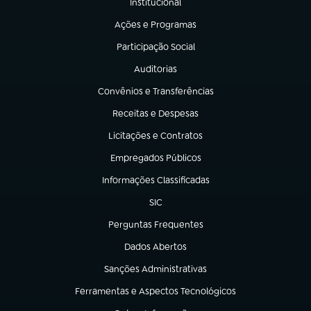
Institucional
(abre em nova aba)
Ações e Programas
(abre em nova aba)
Participação Social
(abre em nova aba)
Auditorias
(abre em nova aba)
Convênios e Transferências
(abre em nova aba)
Receitas e Despesas
(abre em nova aba)
Licitações e Contratos
(abre em nova aba)
Empregados Públicos
(abre em nova aba)
Informações Classificadas
(abre em nova aba)
SIC
(abre em nova aba)
Perguntas Frequentes
(abre em nova aba)
Dados Abertos
(abre em nova aba)
Sanções Administrativas
(abre em nova aba)
Ferramentas e Aspectos Tecnológicos
(abre em nova aba)