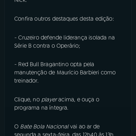
YouTube
Facebook
Confira outros destaques desta edição:
Instagram
X
- Cruzeiro defende liderança isolada na
TikTok
Série B contra o Operário;
- Red Bull Bragantino opta pela
manutenção de Maurício Barbieri como
treinador.
Clique, no
player
acima, e ouça o
programa na íntegra.
O
Bate Bola Nacional
vai ao ar de
segunda a sexta-feira, das 12h40 às 13h,