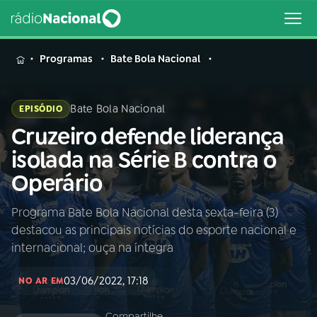
MENU
Programas
Bate Bola Nacional
Bate Bola Nacional
EPISÓDIO
Cruzeiro defende liderança
Buscar
na
isolada na Série B contra o
Rádio
Buscar
Operário
Nacional
Programa Bate Bola Nacional desta sexta-feira (3)
AO VIVO
destacou as principais notícias do esporte nacional e
internacional; ouça na íntegra
01
INÍCIO
03/06/2022, 17:18
NO AR EM
02
A RÁDIO
Compartilhe