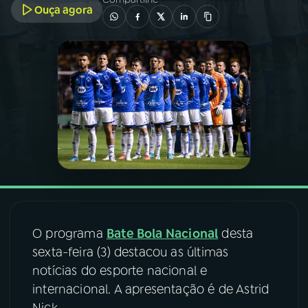
Ouça agora
03
PROGRAMAÇÃO
04
PROGRAMAS
05
PODCASTS
06
VIDEOCASTS
07
ÚLTIMAS
O programa
Bate Bola Nacional
desta
sexta-feira (3) destacou as últimas
08
FESTIVAL DE MÚSICA
notícias do esporte nacional e
internacional. A apresentação é de Astrid
ACOMPANHE A RÁDIO NACIONAL
Nick.