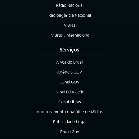
Rádio Nacional
Radioagência Nacional
(abre em nova aba)
TV Brasil
(abre em nova aba)
TV Brasil Internacional
(abre em nova aba)
Serviços
A Voz do Brasil
(abre em nova aba)
Agência GOV
(abre em nova aba)
Canal GOV
(abre em nova aba)
Canal Educação
(abre em nova aba)
Canal Libras
(abre em nova aba)
Monitoramento e Análise de Mídias
(abre em nova aba)
Publicidade Legal
(abre em nova aba)
Rádio Gov
(abre em nova aba)